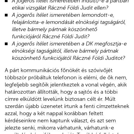
A jogerős ítélet ismeretében indul(t)-e a pártban
etikai vizsgálat Ráczné Földi Judit ellen?
A jogerős ítélet ismeretében lemondott-e,
felajánlotta-e lemondását elnökségi tagságáról,
illetve bármely pártnak köszönhető
funkciójáról Ráczné Földi Judit?
A jogerős ítélet ismeretében a DK megfosztja-e
elnökségi tagságától, illetve bármely pártnak
köszönhető funkciójától Ráczné Földi Juditot?
A párt kommunikációs főnökét és szóvivőjét
többször próbáltuk telefonon is elérni, de ők nem,
legfeljebb segítőik jelentkeztek a vonal végén, akik
határozottan állították, hogy a sajtós és a többi
címre elküldött levelünk biztosan célt ér. Múlt
szerdán újabb üzenetet írtunk a fenti címzetteknek
azzal, hogy a két nappal korábban feltett
kérdéseinkre nem kaptunk választ, és azt sem
jelezte senki, mikorra várhatunk, várhatunk-e