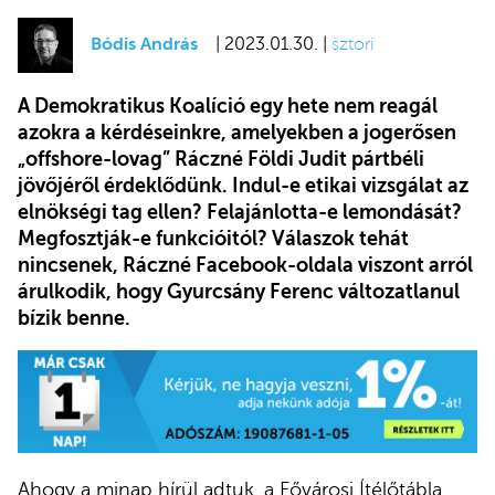
Bódis András
| 2023.01.30. |
sztori
A Demokratikus Koalíció egy hete nem reagál
azokra a kérdéseinkre, amelyekben a jogerősen
„offshore-lovag” Ráczné Földi Judit pártbéli
jövőjéről érdeklődünk. Indul-e etikai vizsgálat az
elnökségi tag ellen? Felajánlotta-e lemondását?
Megfosztják-e funkcióitól? Válaszok tehát
nincsenek, Ráczné Facebook-oldala viszont arról
árulkodik, hogy Gyurcsány Ferenc változatlanul
bízik benne.
Ahogy a minap hírül adtuk, a Fővárosi Ítélőtábla