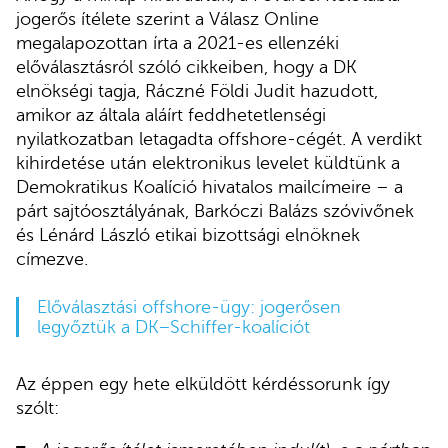
jogerős ítélete szerint a Válasz Online
megalapozottan írta a 2021-es ellenzéki
előválasztásról szóló cikkeiben, hogy a DK
elnökségi tagja, Ráczné Földi Judit hazudott,
amikor az általa aláírt feddhetetlenségi
nyilatkozatban letagadta offshore-cégét. A verdikt
kihirdetése után elektronikus levelet küldtünk a
Demokratikus Koalíció hivatalos mailcímeire – a
párt sajtóosztályának, Barkóczi Balázs szóvivőnek
és Lénárd László etikai bizottsági elnöknek
címezve.
Előválasztási offshore-ügy: jogerősen
legyőztük a DK–Schiffer-koalíciót
Az éppen egy hete elküldött kérdéssorunk így
szólt: