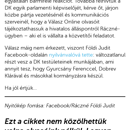
egyáltalán bármiféle reakciót. Továbbá felhívtuk a
DK egyik parlamenti képviselőjét, kérve őt, járjon
közbe pártja vezetésénél és kommunikációs
szerveinél, hogy a Válasz Online olvasóit
tájékoztathassuk a hivatalos álláspontról Ráczné-
ügyben – aki el is vállalta a közvetítői feladatot.
Válasz máig nem érkezett, viszont Földi Judit
Facebook-oldalán
nyilvánvalóvá tette
: változatlanul
részt vesz a DK testületeinek munkájában, ami
annyit tesz, hogy Gyurcsány Ferenccel, Dobrev
Klárával és másokkal kormányzásra készül.
Ha jól értjük…
Nyitókép forrása: Facebook/Ráczné Földi Judit
Ezt a cikket
nem közölhettük