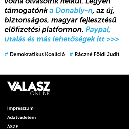
volna olvasóink nélkül.
Legyen
támogatónk
a Donably-n
, az új,
biztonságos, magyar fejlesztésű
előfizetési platformon.
Paypal,
utalás és más lehetőségek itt >>>
#
Demokratikus Koalíció
#
Ráczné Földi Judit
Impresszum
Adatvédelem
ÁSZF