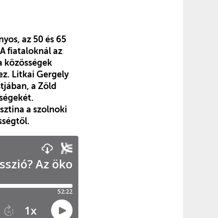
nyos, az 50 és 65
A fiataloknál az
 a közösségek
z. Litkai Gergely
tjában, a Zöld
ségekét.
sztina a szolnoki
sségtől.