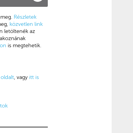
l meg.
Részletek
meg,
közvetlen link
n letöltenék az
tlakoznának
-on
is megtehetik.
oldalt
, vagy
itt is
atok