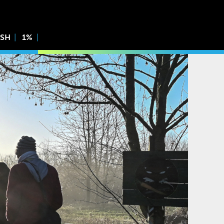
ISH
1%