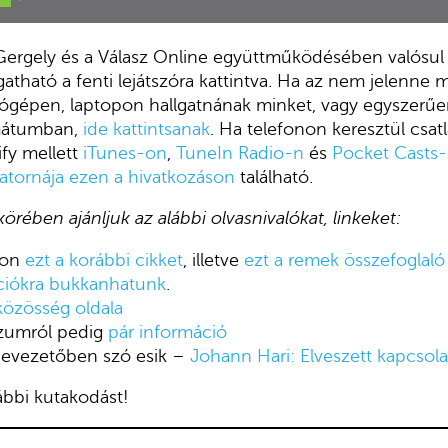
i Gergely és a Válasz Online együttműködésében valósu
tható a fenti lejátszóra kattintva. Ha az nem jelenne 
ítógépen, laptopon hallgatnának minket, vagy egyszerűe
mátumban,
ide kattintsanak
. Ha telefonon keresztül csa
fy mellett
iTunes-on
,
TuneIn Radio-n
és
Pocket Casts
atornája ezen a hivatkozáson
található.
rében ajánljuk az alábbi olvasnivalókat, linkeket:
-on
ezt a korábbi cikket
, illetve
ezt a remek összefoglaló 
ciókra bukkanhatunk
.
közösség oldala
rzumról pedig
pár információ
 bevezetőben szó esik –
Johann Hari: Elveszett kapcsol
vábbi kutakodást!