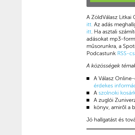
A ZöldVálasz Litka
itt.
Az adás meghallga
itt
. Ha asztali szám
adásokat mp3-for
műsorunkra, a Spoti
Podcastunk
RSS-cs
A közösségek témakö
A Válasz Online
érdekes informá
A
szolnoki kosár
A zuglói Zunive
könyv, amiről a
Jó hallgatást és to