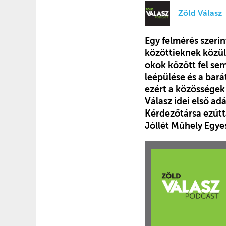
Zöld Válasz
Egy felmérés szerin
közöttieknek közül 
okok között fel sem
leépülése és a bar
ezért a közösségek 
Válasz idei első a
Kérdezőtársa ezútt
Jóllét Műhely Egye