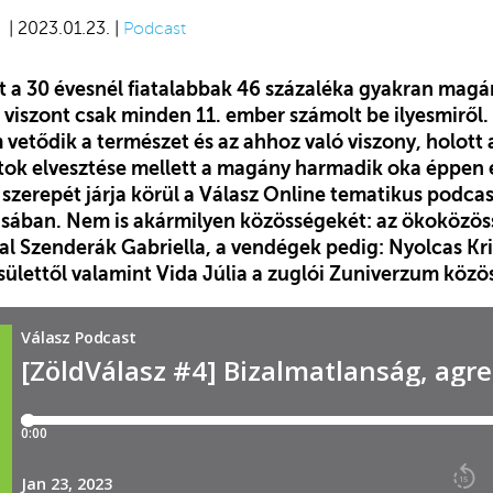
| 2023.01.23. |
Podcast
t a 30 évesnél fiatalabbak 46 százaléka gyakran magá
viszont csak minden 11. ember számolt be ilyesmiről. 
 vetődik a természet és az ahhoz való viszony, holott
átok elvesztése mellett a magány harmadik oka éppen e
szerepét járja körül a Válasz Online tematikus podcas
dásában. Nem is akármilyen közösségekét: az ökoközös
al Szenderák Gabriella, a vendégek pedig: Nyolcas Kri
sülettől valamint Vida Júlia a zuglói Zuniverzum közö