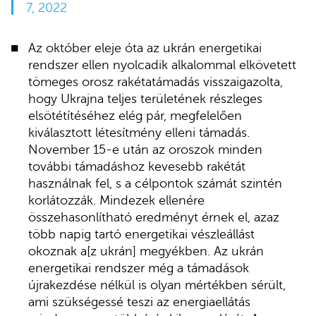
7, 2022
Az október eleje óta az ukrán energetikai
rendszer ellen nyolcadik alkalommal elkövetett
tömeges orosz rakétatámadás visszaigazolta,
hogy Ukrajna teljes területének részleges
elsötétítéséhez elég pár, megfelelően
kiválasztott létesítmény elleni támadás.
November 15-e után az oroszok minden
további támadáshoz kevesebb rakétát
használnak fel, s a célpontok számát szintén
korlátozzák. Mindezek ellenére
összehasonlítható eredményt érnek el, azaz
több napig tartó energetikai vészleállást
okoznak a[z ukrán] megyékben. Az ukrán
energetikai rendszer még a támadások
újrakezdése nélkül is olyan mértékben sérült,
ami szükségessé teszi az energiaellátás