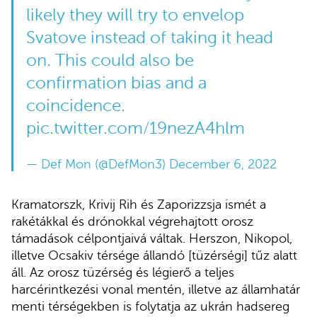
likely they will try to envelop
Svatove instead of taking it head
on. This could also be
confirmation bias and a
coincidence.
pic.twitter.com/19nezA4hlm
— Def Mon (@DefMon3)
December 6, 2022
Kramatorszk, Krivij Rih és Zaporizzsja ismét a
rakétákkal és drónokkal végrehajtott orosz
támadások célpontjaivá váltak. Herszon, Nikopol,
illetve Ocsakiv térsége állandó [tüzérségi] tűz alatt
áll. Az orosz tüzérség és légierő a teljes
harcérintkezési vonal mentén, illetve az államhatár
menti térségekben is folytatja az ukrán hadsereg