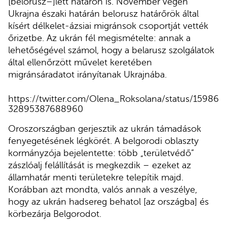
[belorusz–]lett határon is. November végén
Ukrajna északi határán belorusz határőrök által
kísért délkelet-ázsiai migránsok csoportját vették
őrizetbe. Az ukrán fél megismételte: annak a
lehetőségével számol, hogy a belarusz szolgálatok
által ellenőrzött művelet keretében
migránsáradatot irányítanak Ukrajnába.
https://twitter.com/Olena_Roksolana/status/15986
32895387688960
Oroszországban gerjesztik az ukrán támadások
fenyegetésének légkörét. A belgorodi oblaszty
kormányzója bejelentette: több „területvédő”
zászlóalj felállítását is megkezdik – ezeket az
államhatár menti területekre telepítik majd.
Korábban azt mondta, valós annak a veszélye,
hogy az ukrán hadsereg behatol [az országba] és
körbezárja Belgorodot.