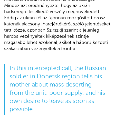
Mindez azt eredményezte, hogy az ukrán
hadseregre leselkedő veszély megnövekedett.
Eddig az ukrán fél az újonnan mozgósított orosz
katonák alacsony [harc]értékéről szóló jelentéseket
tett közzé, azonban Szirszkij szerint a jelenleg
harcba vezényeltek kiképzésének szintje
magasabb lehet azokénál, akiket a háború kezdeti
szakaszában vezényeltek a frontra.
In this intercepted call, the Russian
soldier in Donetsk region tells his
mother about mass deserting
from the unit, poor supply, and his
own desire to leave as soon as
possible.