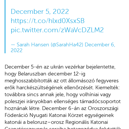
December 5, 2022
https://t.co/hlxd0XsxSB
pic.twitter.com/zWaVcDZLM2
— Sarah Hansen (@SarahHa42)
December 6,
2022
December 5-én az ukrán vezérkar bejelentette,
hogy Belaruszban december 12-ig
meghosszabbították az ott állomásozó fegyveres
erők harckészültségének ellenőrzését. Kiemelték:
továbbra sincs annak jele, hogy volhíniai vagy
poleszjei irányokban ellenséges támadócsoportot
hoznának létre. December 6-án az Oroszországi
Föderáció Nyugati Katonai Körzet egységeinek
katonái a belorusz–orosz Regionális Katonai
Csapatösszevonás soraiba betagozódva folytatták