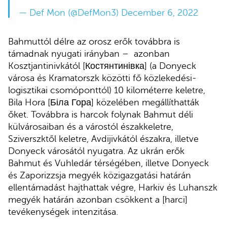
— Def Mon (@DefMon3)
December 6, 2022
Bahmuttól délre az orosz erők továbbra is
támadnak nyugati irányban – azonban
Kosztjantinivkától [Костянтинівка] (a Donyeck
városa és Kramatorszk közötti fő közlekedési-
logisztikai csomóponttól) 10 kilométerre keletre,
Bila Hora [Біла Гора] közelében megállíthatták
őket. Továbbra is harcok folynak Bahmut déli
külvárosaiban és a várostól északkeletre,
Sziverszktől keletre, Avdijivkától északra, illetve
Donyeck városától nyugatra. Az ukrán erők
Bahmut és Vuhledár térségében, illetve Donyeck
és Zaporizzsja megyék közigazgatási határán
ellentámadást hajthattak végre, Harkiv és Luhanszk
megyék határán azonban csökkent a [harci]
tevékenységek intenzitása.