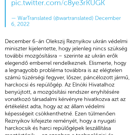
pic.twitter.com/c8ye3rKUGK
— WarTranslated (@wartranslated)
December
6, 2022
December 6-án Olekszij Reznyikov ukrán védelmi
miniszter kijelentette, hogy jelenleg nincs szükség
további mozgósításra – szerinte az ukrán erők
elegendő emberrel rendelkeznek. Elismerte, hogy
a legnagyobb probléma továbbra is az elégtelen
számú tüzérségi fegyver, lőszer, páncélozott jármű,
harckocsi és repülőgép. Az Elnöki Hivatalhoz
benyújtott, a mozgósítási rendszer enyhítésére
vonatkozó társadalmi kérvényre hivatkozva azt az
értékelést adta, hogy az az állam védelmi
képességeit csökkenthetné. Ezen túlmenően
Reznyikov kifejezte reményét, hogy a nyugati
harckocsik és harci repülőgépek leszállítása