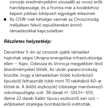
sorozás eredményeként visszaállt az orosz erők
harcképessége, és a frontra már a korábbihoz
képest jobban kiképzett egységek érkeznek
Az OSW-nak kétségei vannak az Oroszország
mélyében fekvő repülőtereket érintő
támadásokkal kapcsolatban
Részletes helyzetkép:
December 5-én az oroszok újabb támadást
hajtottak végre Ukrajna energetikai infrastruktúrája
ellen – Kijev, Odessza és Vinnicja megyékben lévő
létesítményeket lőtték. Az ukrán parancsnokság
közölte, hogy a támadásban (több különböző
típusból) felhasznált több mint 70 rakétából 60-at
lőttek le. A [kilőtt eszközök] többsége manőverező
robotrepülőgép volt: 38 darab H–101/H–555,
illetve 22 darab Kalibr típusú eszközről van szó –
előbbieket stratégiai bombázókról indították,