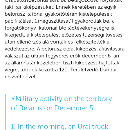
taktikai kiképzésüket. Ennek keretében az egyik
belorusz katonai gyakorlótéren kistelepülések
pacifikálását („megtisztítását”) gyakorolták be; a
forgatókönyv [katonai] blokádtevékenységre is
kiterjedt: a kistelepülést előzetes tüzérségi lövetés
után ellenőrzés alá vonták és felkészítették a
védekezésre. A belorusz oldal kiképzési aktivitására
válaszul az ukrán fegyveres erők december 6-án
az államhatár közelében tiszti kiképzést hajtottak
végre, többek között a 120. Területvédő Dandár
részvételével.
⚡️Military activity on the territory
of Belarus on December 5:
1) In the morning, an Ural truck