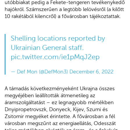
utóbbiakat pedig a Fekete-tengeren tevékenykedő
hajókról. Számszerűen a legtöbb lelövésről (a kilőtt
10 rakétából kilencről) a fővárosban tájékoztattak.
Shelling locations reported by
Ukrainian General staff.
pic.twitter.com/ie1pMqJ2ep
— Def Mon (@DefMon3)
December 6, 2022
A támadás következményeként Ukrajna összes
megyéjében leállították átmenetileg az
áramszolgáltatást – ez legnagyobb mértékben
Dnyipropetrovszk, Donyeck, Kijev, Szumi és
Zsitomir megyéket érintette. A fővárosban a fél
városban megszűnt az energiaellátás, Odesszát