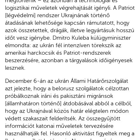
megtörténik – ez azonban a technológiai és
logisztikai műveletek végrehajtását igényli. A Patriot
[légvédelmi] rendszer Ukrajnának történő
átadásának lehetősége kapcsán rámutatott, hogy
azok összetettek, drágák, illetve legyártásuk hosszú
időt vesz igénybe. Dmitro Kuleba külügyminiszter
elmondta: az ukrán fél intenzíven törekszik az
amerikai harckocsik és Patriot-rendszerek
beszerzésére, azonban a tárgyalások időigényesek
lesznek.
December 6-án az ukrán Állami Határőrszolgálat
azt jelezte, hogy a belorusz szolgálatok célzottan
próbálkoznak iráni és pakisztáni migránsok
[államhatáron történő] átdobásával abból a célból,
hogy az Ukrajnával közös határ elégtelen módon
védett szakaszait felderítsék. Az összegyűjtött
információt katonai műveletek tervezésére
használhatják fel. Hasonló aktivitást figyeltek meg a