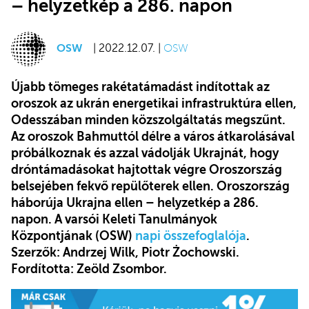
– helyzetkép a 286. napon
OSW
| 2022.12.07. |
OSW
Újabb tömeges rakétatámadást indítottak az
oroszok az ukrán energetikai infrastruktúra ellen,
Odesszában minden közszolgáltatás megszűnt.
Az oroszok Bahmuttól délre a város átkarolásával
próbálkoznak és azzal vádolják Ukrajnát, hogy
dróntámadásokat hajtottak végre Oroszország
belsejében fekvő repülőterek ellen. Oroszország
háborúja Ukrajna ellen – helyzetkép a 286.
napon. A varsói Keleti Tanulmányok
Központjának (OSW)
napi összefoglalója
.
Szerzők: Andrzej Wilk,
Piotr Żochowski
.
Fordította: Zeöld Zsombor.