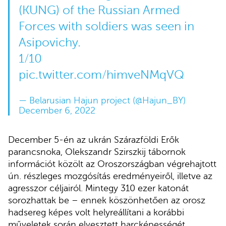
(KUNG) of the Russian Armed
Forces with soldiers was seen in
Asipovichy.
1/10
pic.twitter.com/himveNMqVQ
— Belarusian Hajun project (@Hajun_BY)
December 6, 2022
December 5-én az ukrán Szárazföldi Erők
parancsnoka, Olekszandr Szirszkij tábornok
információt közölt az Oroszországban végrehajtott
ún. részleges mozgósítás eredményeiről, illetve az
agresszor céljairól. Mintegy 310 ezer katonát
sorozhattak be – ennek köszönhetően az orosz
hadsereg képes volt helyreállítani a korábbi
műveletek során elvesztett harcképességét.