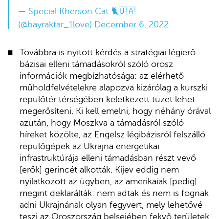
— Special Kherson Cat 🐈🇺🇦
(@bayraktar_1love)
December 6, 2022
Továbbra is nyitott kérdés a stratégiai légierő
bázisai elleni támadásokról szóló orosz
információk megbízhatósága: az elérhető
műholdfelvételekre alapozva kizárólag a kurszki
repülőtér térségében keletkezett tüzet lehet
megerősíteni. Ki kell emelni, hogy néhány órával
azután, hogy Moszkva a támadásról szóló
híreket közölte, az Engelsz légibázisról felszálló
repülőgépek az Ukrajna energetikai
infrastruktúrája elleni támadásban részt vevő
[erők] gerincét alkották. Kijev eddig nem
nyilatkozott az ügyben, az amerikaiak [pedig]
megint deklarálták: nem adtak és nem is fognak
adni Ukrajnának olyan fegyvert, mely lehetővé
teszi az Oroszország belsejében fekvő területek