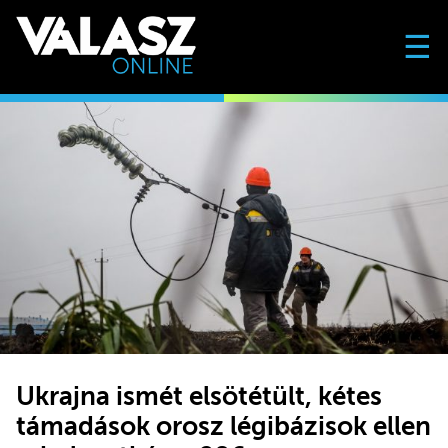
☰
Ukrajna ismét elsötétült, kétes
támadások orosz légibázisok ellen