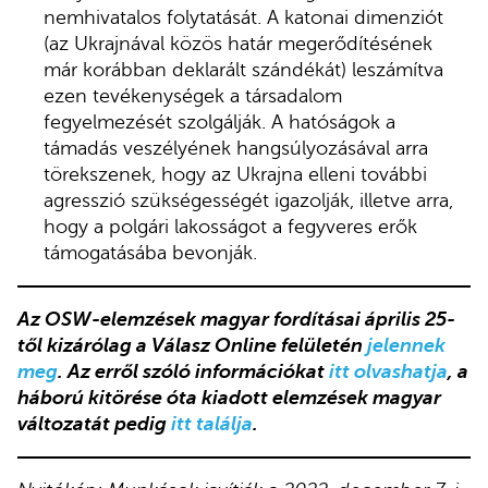
nemhivatalos folytatását. A katonai dimenziót
(az Ukrajnával közös határ megerődítésének
már korábban deklarált szándékát) leszámítva
ezen tevékenységek a társadalom
fegyelmezését szolgálják. A hatóságok a
támadás veszélyének hangsúlyozásával arra
törekszenek, hogy az Ukrajna elleni további
agresszió szükségességét igazolják, illetve arra,
hogy a polgári lakosságot a fegyveres erők
támogatásába bevonják.
Az OSW-elemzések magyar fordításai április 25-
től kizárólag a Válasz Online felületén
jelennek
meg
. Az erről szóló információkat
itt olvashatja
, a
háború kitörése óta kiadott elemzések magyar
változatát pedig
itt találja
.