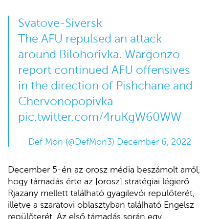
Svatove-Siversk
The AFU repulsed an attack
around Bilohorivka. Wargonzo
report continued AFU offensives
in the direction of Pishchane and
Chervonopopivka
pic.twitter.com/4ruKgW60WW
— Def Mon (@DefMon3)
December 6, 2022
December 5-én az orosz média beszámolt arról,
hogy támadás érte az [orosz] stratégiai légierő
Rjazany mellett található gyagilevói repülőterét,
illetve a szaratovi oblasztyban található Engelsz
repülőterét. Az első támadás során egy