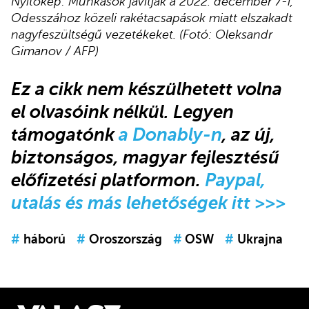
Nyitókép: Munkások javítják a 2022. december 7-i,
Odesszához közeli rakétacsapások miatt elszakadt
nagyfeszültségű vezetékeket. (Fotó: Oleksandr
Gimanov / AFP)
Ez a cikk
nem készülhetett volna
el olvasóink nélkül.
Legyen
támogatónk
a Donably-n
, az új,
biztonságos, magyar fejlesztésű
előfizetési platformon.
Paypal,
utalás és más lehetőségek itt >>>
#
háború
#
Oroszország
#
OSW
#
Ukrajna