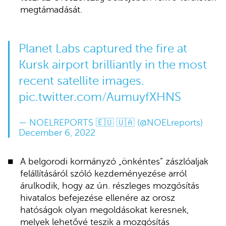
megtámadását.
Planet Labs captured the fire at
Kursk airport brilliantly in the most
recent satellite images.
pic.twitter.com/AumuyfXHNS
— NOELREPORTS 🇪🇺 🇺🇦 (@NOELreports)
December 6, 2022
A belgorodi kormányzó „önkéntes” zászlóaljak
felállításáról szóló kezdeményezése arról
árulkodik, hogy az ún. részleges mozgósítás
hivatalos befejezése ellenére az orosz
hatóságok olyan megoldásokat keresnek,
melyek lehetővé teszik a mozgósítás