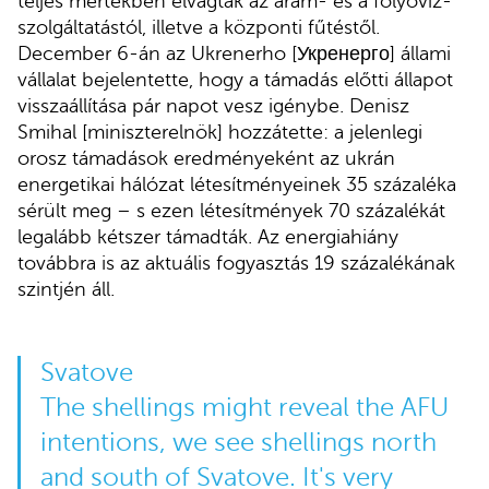
teljes mértékben elvágták az áram- és a folyóvíz-
szolgáltatástól, illetve a központi fűtéstől.
December 6-án az Ukrenerho [Укренерго] állami
vállalat bejelentette, hogy a támadás előtti állapot
visszaállítása pár napot vesz igénybe. Denisz
Smihal [miniszterelnök] hozzátette: a jelenlegi
orosz támadások eredményeként az ukrán
energetikai hálózat létesítményeinek 35 százaléka
sérült meg – s ezen létesítmények 70 százalékát
legalább kétszer támadták. Az energiahiány
továbbra is az aktuális fogyasztás 19 százalékának
szintjén áll.
Svatove
The shellings might reveal the AFU
intentions, we see shellings north
and south of Svatove. It's very