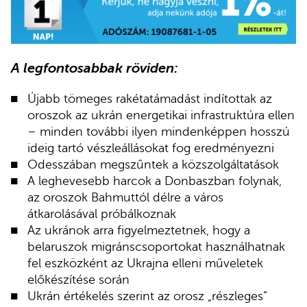
A legfontosabbak röviden:
Újabb tömeges rakétatámadást indítottak az
oroszok az ukrán energetikai infrastruktúra ellen
– minden további ilyen mindenképpen hosszú
ideig tartó vészleállásokat fog eredményezni
Odesszában megszűntek a közszolgáltatások
A leghevesebb harcok a Donbaszban folynak,
az oroszok Bahmuttól délre a város
átkarolásával próbálkoznak
Az ukránok arra figyelmeztetnek, hogy a
belaruszok migránscsoportokat használhatnak
fel eszközként az Ukrajna elleni műveletek
előkészítése során
Ukrán értékelés szerint az orosz „részleges”