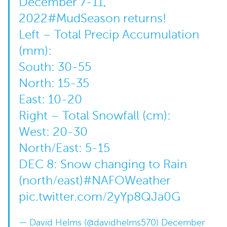
December 7-11,
2022
#MudSeason
returns!
Left – Total Precip Accumulation
(mm):
South: 30-55
North: 15-35
East: 10-20
Right – Total Snowfall (cm):
West: 20-30
North/East: 5-15
DEC 8: Snow changing to Rain
(north/east)
#NAFOWeather
pic.twitter.com/2yYp8QJa0G
— David Helms (@davidhelms570)
December