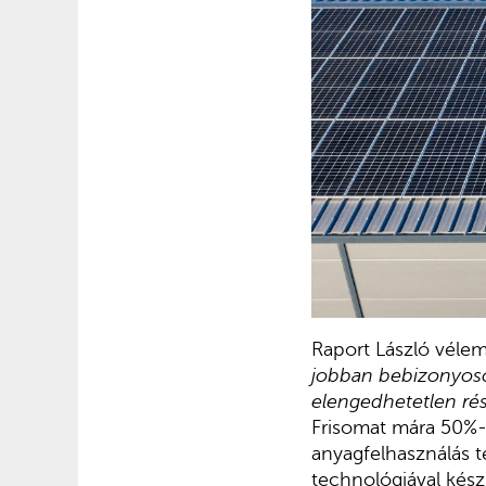
Raport László véle
jobban bebizonyoso
elengedhetetlen rész
Frisomat mára 50%-
anyagfelhasználás t
technológiával kés