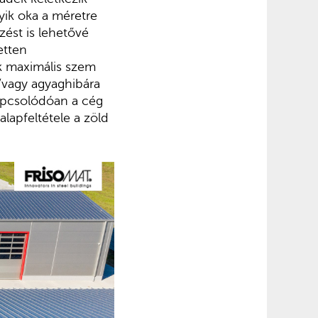
yik oka a méretre
zést is lehetővé
etten
k maximális szem
és/vagy agyaghibára
apcsolódóan a cég
alapfeltétele a zöld