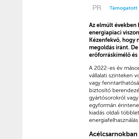
Támogatott 
Az elmúlt években 
energiapiaci viszon
Kézenfekvő, hogy 
megoldás iránt. D
erőforráskímélő és
A 2022-es év másod
vállalati szinteken
vagy fenntarthatóság
biztosító berendezés
gyártósorokról vagy
egyformán érintenek
kiadás oldali többl
energiafelhasználás
Acélcsarnokban