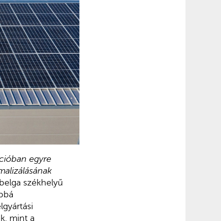
ációban egyre
malizálásának
belga székhelyű
ábbá
lgyártási
k, mint a