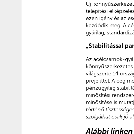
Új könnyűszerkezet
telepítési elképzel
ezen igény és az es
kezdődik meg. A cég
gyárilag, standardi
„Stabilitással p
Az acélcsarnok-gyár
könnyűszerkezetes é
világszerte 14 ors
projekttel. A cég m
pénzügyileg stabil 
minősítési rendszer
minősítése is mutatj
történő tisztességes
szolgálhat csak jó 
Alábbi linke