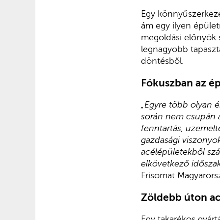
Egy könnyűszerkezet
ám egy ilyen épület
megoldási előnyök 
legnagyobb tapasztal
döntésből.
Fókuszban az ép
„Egyre több olyan é
során nem csupán a
fenntartás, üzemelte
gazdasági viszonyok
acélépületekből sz
elkövetkező idősza
Frisomat Magyarors
Zöldebb úton ac
Egy takarékos gyárt