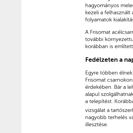
hagyományos melege
kezeli a felhasznált 
folyamatok kialakítá
A Frisomat acélcsa
további környezettu
korábban is említet
Fedélzeten a n
Egyre többen élnek 
Frisomat csarnokon 
érdekében. Bár a le
alapul szolgálhatna
a telepítést. Koráb
vizsgálat a tartósze
nagyobb terhelés vá
illesztése.