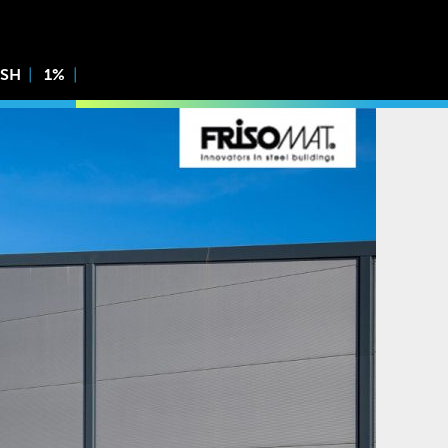
ISH
1%