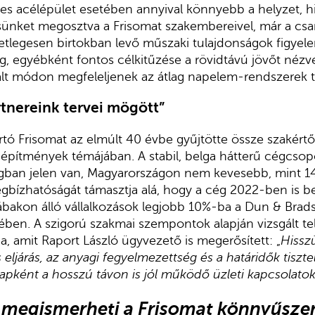
es acélépület esetében annyival könnyebb a helyzet, 
ésünket megosztva a Frisomat szakembereivel, már a cs
etlegesen birtokban levő műszaki tulajdonságok figyel
, egyébként fontos célkitűzése a rövidtávú jövőt nézve
zált módon megfeleljenek az átlag napelem-rendszerek t
artnereink tervei mögött”
tó Frisomat az elmúlt 40 évbe gyűjtötte össze szakértő 
pítmények témájában. A stabil, belga hátterű cégcsopor
zágban jelen van, Magyarországon nem kevesebb, mint 1
egbízhatóságát támasztja alá, hogy a cég 2022-ben is be
lábakon álló vállalkozások legjobb 10%-ba a Dun & Brad
ében. A szigorú szakmai szempontok alapján vizsgált tel
a, amit Raport László ügyvezető is megerősített: „
Hissz
 eljárás, az anyagi fegyelmezettség és a határidők tiszte
alapként a hosszú távon is jól működő üzleti kapcsolatok
n megismerheti a Frisomat könnyűsze