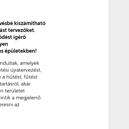
vésbé kiszámítható
ást tervezőket.
dést ígérő
lyen
es épületekben!
ndultak, amelyek
ési újratervezést,
 a hűtést, fűtést
artásról, akár
n területet
rintik a megjelenő
eresni az