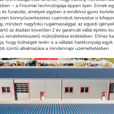
özben – a Frisomat technológiája éppen ilyen. Ennek eg
 és furatolás, amelyek egyben a rendkívül gyors kivitele
ezen könnyűszerkezetes csarnokok tervezése is kifejez
, mindezt nagyfokú rugalmassággal, az egyedi igénye
gyártó az átadást követően 2 év garanciát vállal építési 
ávú rendeltetésszerű működtetése érdekében. Ehhez k
ja, hogy költségek terén is a vállalati hatékonyság egyik 
bb szintű alkalmazása a mindennapi üzemeltetésben.