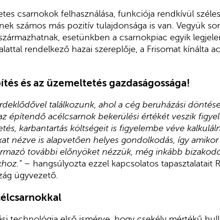
es csarnokok felhasználása, funkciója rendkívül széle
nek számos más pozitív tulajdonsága is van. Vegyük sor
származhatnak, esetünkben a csarnokpiac egyik legjel
attal rendelkező hazai szereplője, a Frisomat kínálta ac
ítés és az üzemeltetés gazdaságossága!
rdeklődővel találkozunk, ahol a cég beruházási dönté
z építendő acélcsarnok bekerülési értékét veszik figy
tés, karbantartás költségeit is figyelembe véve kalkuláln
at nézve is alapvetően helyes gondolkodás, így amikor
ármazó további előnyöket nézzük, még inkább bizakodó
khoz.”
– hangsúlyozta ezzel kapcsolatos tapasztalatait R
zág ügyvezető.
élcsarnokkal
ási technológia első ismérve, hogy csekély mértékű hull