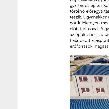
gyártás és építés k
történő előregyártás
teszik. Ugyanakkor 
gördülékenyen megy
előtt tartásával. A 
az épület hosszú t
határozott álláspont
erőforrások magasa