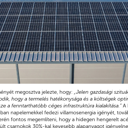
ményét megosztva jelezte, hogy:
„Jelen gazdasági szitu
dik, hogy a termelés hatékonysága és a költségek opti
e a fenntarthatóbb céges infrastruktúra kialakítása.”
A 
ban napelemekkel fedezi villamosenergia igényét, tov
erén fontos megemlíteni, hogy a hidegen hengerelt acé
zült csarnokok 30%-kal kevesebb alapanyagot igényelne