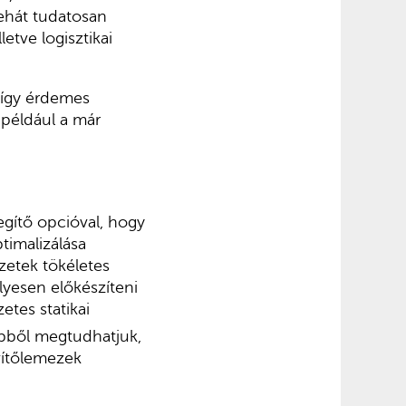
ehát tudatosan
letve logisztikai
 így érdemes
 például a már
egítő opcióval, hogy
timalizálása
zetek tökéletes
lyesen előkészíteni
etes statikai
Ebből megtudhatjuk,
vítőlemezek