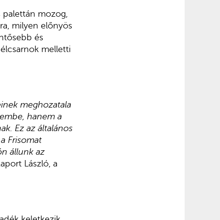
s palettán mozog,
ra, milyen előnyös
entősebb és
élcsarnok melletti
seinek meghozatala
elembe, hanem a
ak. Ez az általános
 a Frisomat
n állunk az
aport László, a
adék keletkezik