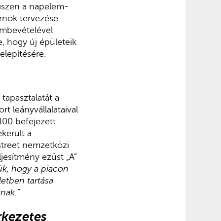
hiszen a napelem-
arnok tervezése
embevételével
, hogy új épületeik
elepítésére.
tapasztalatát a
t leányvállalataival
400 befejezett
került a
street nemzetközi
jesítmény ezüst „A”
ük, hogy a piacon
letben tartása
nak.”
rkezetes