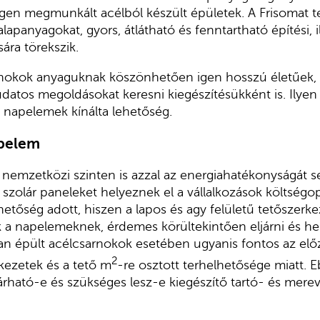
n megmunkált acélból készült épületek. A Frisomat t
alapanyagokat, gyors, átlátható és fenntartható építési, il
sára törekszik.
rnokok anyaguknak köszönhetően igen hosszú életűek,
datos megoldásokat keresni kiegészítésükként is. Ilyen
t napelemek kínálta lehetőség.
apelem
nemzetközi szinten is azzal az energiahatékonyságát s
szolár paneleket helyeznek el a vállalkozások költségop
hetőség adott, hiszen a lapos és agy felületű tetőszerke
k a napelemeknek, érdemes körültekintően eljárni és he
ban épült acélcsarnokok esetében ugyanis fontos az előz
2
rkezetek és a tető m
-re osztott terhelhetősége miatt. 
rható-e és szükséges lesz-e kiegészítő tartó- és mere