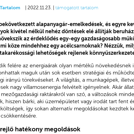
Tartalom
| 2022.11.23. |
támogatott tartalom
bekövetkezett alapanyagár-emelkedések, és egyre ke
yok kivétel nélkül nehéz döntések elé állítják beruház
növekszik az érdeklődés egy-egy gazdaságosabb műkö
e mi köze mindehhez egy acélcsarnoknak? Nézzük, mi
 takarékossági lehetőségek rejlenek könnyűszerkezet
ik felére az energiaárak olyan mértékű növekedésnek i
 vonhattak maguk után sok esetben stratégiai és működtet
i irányú törekvéseket. A világítás, a munkagépek, illetve
ek nagy villamosenergia felvételt igényelnek. Akár állatt
 mezőgazdasági raktárakról van szó, a változások minde
, hiszen bárki, aki üzemépületet vagy irodát tart fent é
etköltségek, így sokan alternatív megoldásokat kezdtek k
 csökkentésére.
 rejlő hatékony megoldások