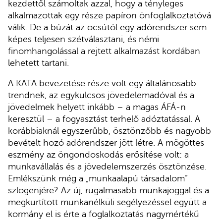
kezdettől számoltak azzal, hogy a tényleges
alkalmazottak egy része papíron önfoglalkoztatóvá
válik. De a búzát az ocsútól egy adórendszer sem
képes teljesen szétválasztani, és némi
finomhangolással a rejtett alkalmazást kordában
lehetett tartani.
A KATA bevezetése része volt egy általánosabb
trendnek, az egykulcsos jövedelemadóval és a
jövedelmek helyett inkább – a magas ÁFÁ-n
keresztül – a fogyasztást terhelő adóztatással. A
korábbiaknál egyszerűbb, ösztönzőbb és nagyobb
bevételt hozó adórendszer jött létre. A mögöttes
eszmény az öngondoskodás erősítése volt: a
munkavállalás és a jövedelemszerzés ösztönzése.
Emlékszünk még a „munkaalapú társadalom”
szlogenjére? Az új, rugalmasabb munkajoggal és a
megkurtított munkanélküli segélyezéssel együtt a
kormány el is érte a foglalkoztatás nagymértékű