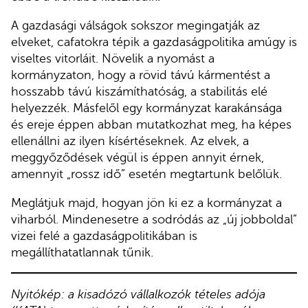
A gazdasági válságok sokszor megingatják az
elveket, cafatokra tépik a gazdaságpolitika amúgy is
viseltes vitorláit. Növelik a nyomást a
kormányzaton, hogy a rövid távú kármentést a
hosszabb távú kiszámíthatóság, a stabilitás elé
helyezzék. Másfelől egy kormányzat karakánsága
és ereje éppen abban mutatkozhat meg, ha képes
ellenállni az ilyen kísértéseknek. Az elvek, a
meggyőződések végül is éppen annyit érnek,
amennyit „rossz idő” esetén megtartunk belőlük.
Meglátjuk majd, hogyan jön ki ez a kormányzat a
viharból. Mindenesetre a sodródás az „új jobboldal”
vizei felé a gazdaságpolitikában is
megállíthatatlannak tűnik.
Nyitókép: a kisadózó vállalkozók tételes adója