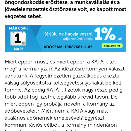
öngondoskodás erősítése, a munkavállalás és a
jövedelemszerzés ösztönzése volt, ez kapott most
végzetes sebet.
Miért éppen most, és miért éppen a KATA-t „öli
meg” a kormányzat? Az időzítésre könnyen választ
adhatunk. A fegyelmezetlen gazdálkodás okozta,
válság súlyosbította költségvetési lyukakat be kell
tömnie. Az eddig KATÁ-t fizetők nagy része pedig
több adót fog fizetni, legalábbis rövid távon. De
miért éppen így próbálja növelni a kormány az
adóbevételeit? Miért nem a KATA vagy más,
általános adónemek emelésével? Egyrészt
kommunikációs célból: a kormány mindenáron