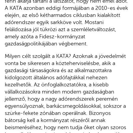
fenn akarja tartani a látszatot, hogy nem emel adót.
A KATA azonban eddigi formájában a 2010-es évek
elején, az első kétharmados ciklusban kialakított
adórendszer egyik sarkköve volt. Mostani
feláldozása jól tükrözi azt a szemléletváltozást,
amely azóta a Fidesz-kormányzat
gazdaságpolitikájában végbement.
Milyen célt szolgált a KATA? Azoknak a jövedelmét
vonta be sikeresen a közteherviselésbe, akik a
gazdasági társaságokra és az alkalmazottakra
kidolgozott általános adófajtákkal nehezen
kezelhetők. Az önfoglalkoztatókra, a kisebb
vállalkozásokra minden modern gazdaságban
jellemző, hogy a nagy adórendszerek peremén
egyensúlyoznak, barkácsmegoldásokkal, sokszor a
szürke-fekete zónában operálnak. Bizonyos
bátorság kell a kormányzat részéről annak
beismeréséhez, hogy nem tudja őket olyan szoros