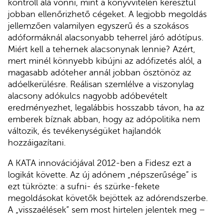
kontroll alá vonni, mint a könyvvitelen keresztül
jobban ellenőrizhető cégeket. A legjobb megoldás
jellemzően valamilyen egyszerű és a szokásos
adóformáknál alacsonyabb teherrel járó adótípus.
Miért kell a tehernek alacsonynak lennie? Azért,
mert minél könnyebb kibújni az adófizetés alól, a
magasabb adóteher annál jobban ösztönöz az
adóelkerülésre. Reálisan szemlélve a viszonylag
alacsony adókulcs nagyobb adóbevételt
eredményezhet, legalábbis hosszabb távon, ha az
emberek bíznak abban, hogy az adópolitika nem
változik, és tevékenységüket hajlandók
hozzáigazítani.
A KATA innovációjával 2012-ben a Fidesz ezt a
logikát követte. Az új adónem „népszerűsége” is
ezt tükrözte: a sufni- és szürke-fekete
megoldásokat követők bejöttek az adórendszerbe.
A „visszaélések” sem most hirtelen jelentek meg –