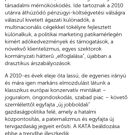
társadalmi mérnökösködés. Ide tartoznak a 2010
utánra áthúzódó pénzügyi-költségvetési válságra
válaszul kivetett ágazati különadók, a
multinacionális cégekkel tökélyre fejlesztett
különalkuk, a politikai marketing patikamérlegén
kimért adókedvezmények és támogatások, a
növekvő klientelizmus, egyes szektorok
kormányzati hátterű „elfoglalása”, újabban a
drasztikus árszabályozások.
A 2010-es évek eleje óta lassú, de egyenes irányú
és mára igen markáns elmozdulást látunk a
klasszikus európai konzervatív mintákat –
joguralom, öngondoskodás, szabad piac – követő
szemlélettől egyfajta „új jobboldali”
gazdaságpolitika felé, amely a hatalmi
központosítás, a paternalizmus és egyfajta új
tervgazdaság jegyeit erősíti. A KATA beáldozása
ebbe a trendbe illeszkedik.