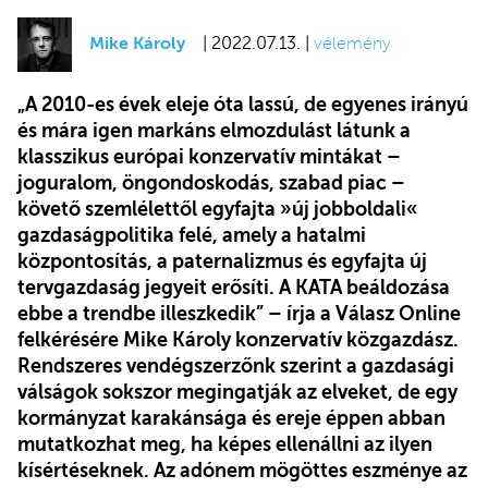
Mike Károly
| 2022.07.13. |
vélemény
„A 2010-es évek eleje óta lassú, de egyenes irányú
és mára igen markáns elmozdulást látunk a
klasszikus európai konzervatív mintákat –
joguralom, öngondoskodás, szabad piac –
követő szemlélettől egyfajta »új jobboldali«
gazdaságpolitika felé, amely a hatalmi
központosítás, a paternalizmus és egyfajta új
tervgazdaság jegyeit erősíti. A KATA beáldozása
ebbe a trendbe illeszkedik” – írja a Válasz Online
felkérésére Mike Károly konzervatív közgazdász.
Rendszeres vendégszerzőnk szerint a gazdasági
válságok sokszor megingatják az elveket, de egy
kormányzat karakánsága és ereje éppen abban
mutatkozhat meg, ha képes ellenállni az ilyen
kísértéseknek. Az adónem mögöttes eszménye az