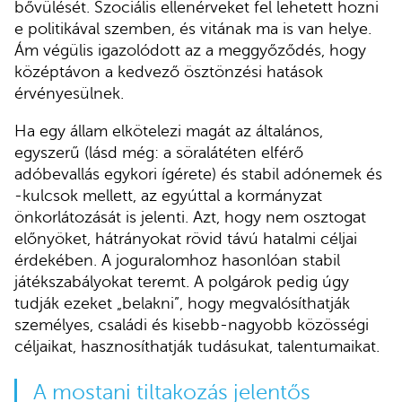
bővülését. Szociális ellenérveket fel lehetett hozni
e politikával szemben, és vitának ma is van helye.
Ám végülis igazolódott az a meggyőződés, hogy
középtávon a kedvező ösztönzési hatások
érvényesülnek.
Ha egy állam elkötelezi magát az általános,
egyszerű (lásd még: a söralátéten elférő
adóbevallás egykori ígérete) és stabil adónemek és
-kulcsok mellett, az egyúttal a kormányzat
önkorlátozását is jelenti. Azt, hogy nem osztogat
előnyöket, hátrányokat rövid távú hatalmi céljai
érdekében. A joguralomhoz hasonlóan stabil
játékszabályokat teremt. A polgárok pedig úgy
tudják ezeket „belakni”, hogy megvalósíthatják
személyes, családi és kisebb-nagyobb közösségi
céljaikat, hasznosíthatják tudásukat, talentumaikat.
A mostani tiltakozás jelentős