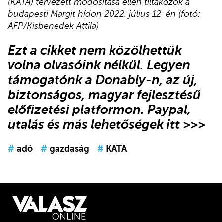
(KATA) tervezett módosítása ellen tiltakozók a
budapesti Margit hídon 2022. július 12-én (fotó:
AFP/Kisbenedek Attila)
Ezt a cikket nem közölhettük
volna olvasóink nélkül. Legyen
támogatónk
a Donably-n
, az új,
biztonságos, magyar fejlesztésű
előfizetési platformon.
Paypal,
utalás és más lehetőségek itt >>>
#
adó
#
gazdaság
#
KATA