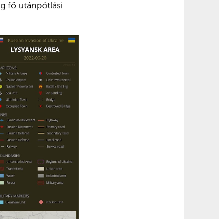
g fő utánpótlási