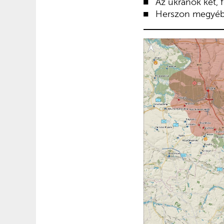
Az ukránok két,
Herszon megyébe