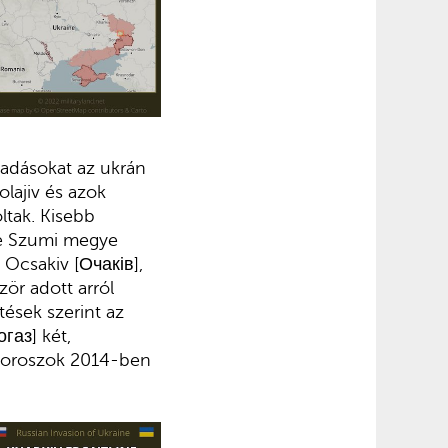
ámadásokat az ukrán
olajiv és azok
oltak. Kisebb
tve Szumi megye
 Ocsakiv [Очаків],
ör adott arról
tések szerint az
газ] két,
az oroszok 2014-ben