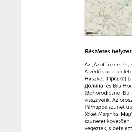
Részletes helyze
Az „Azot” üzemért, 
A védők az ipari lét
Hirszkét [Гірське] 
Долина] és Bila Hor
(Bohorodicsne [Бог
visszaverik. Az oro
Párnapos szünet ut
(őket Marjinka [Мар
szünetet követően – 
végeztek, s befejezt