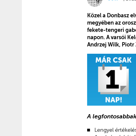
Közel a Donbasz el
megyében az oroszo
fekete-tengeri gab
napon. A varsói K
Andrzej Wilk, Piot
A legfontosabbak
Lengyel értékelé