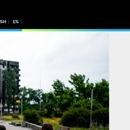
ISH
1%