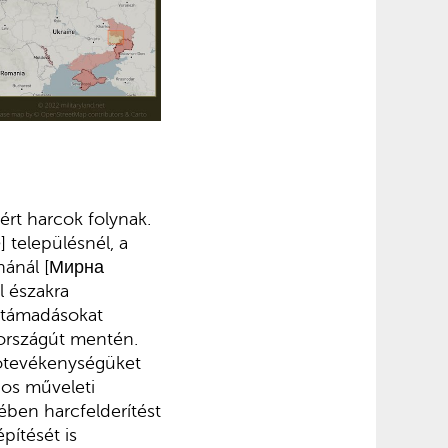
ért harcok folynak.
 településnél, a
inánál [Мирна
l északra
z támadásokat
 országút mentén.
ótevékenységüket
pos műveleti
gében harcfelderítést
pítését is