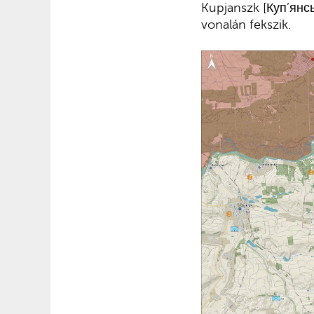
Kupjanszk [Куп’янсь
vonalán fekszik.