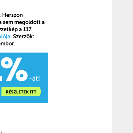
. Herszon
ra sem megoldott a
zetkép a 117.
alója
. Szerzők:
ombor.