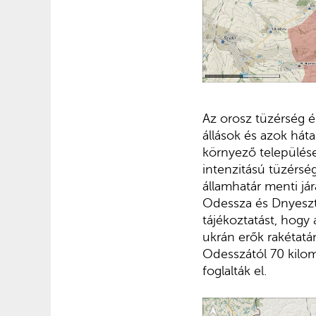
Az orosz tüzérség és
állások és azok háta
környező települései,
intenzitású tüzérség
államhatár menti já
Odessza és Dnyeszte
tájékoztatást, hogy
ukrán erők rakétat
Odesszától 70 kilom
foglalták el.