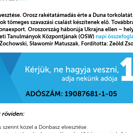
vesztése. Orosz rakétatámadás érte a Duna torkolatát
k tömeges szavazási csalást készítenek elő. Tovább
onaexport.
Oroszország háborúja Ukrajna ellen – hely
eleti Tanulmányok Központjának (OSW)
napi összefogl
r Żochowski, Sławomir Matuszak. Fordította: Zeöld Zs
 röviden:
s szerint közel a Donbasz elvesztése.