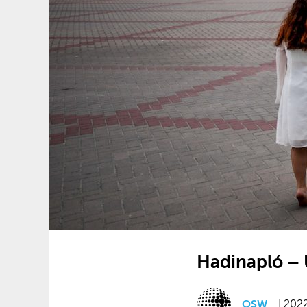
Hadinapló – 
OSW
| 2022