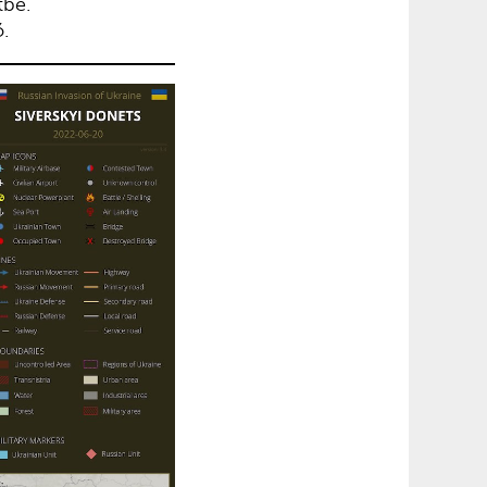
tbe.
.