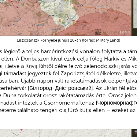
Liszicsanszk környéke június 20-án (forrás: Military Land)
 légierő a teljes harcérintkezési vonalon folytatta a t
 ellen. A Donbaszon kívül ezek célja főleg Harkiv és Mik
 illetve a Krivij Rihtől délre fekvő zelenodolszki járás v
i támadást jegyeztek fel Zaporizzsjától délkeletre, ille
rásaiban. Újabb napon vált rakétatámadások célpontjává
rfehérvár [Білгород-Дністровський]. Az ukrán fél elősz
 a Duna torkolatát orosz rakétatámadás érte. Orosz jelen
ámadást intéztek a Csornomornaftohaz [Чорноморнафто
éterre található tengeri olajfúró kútja ellen – ezeket 