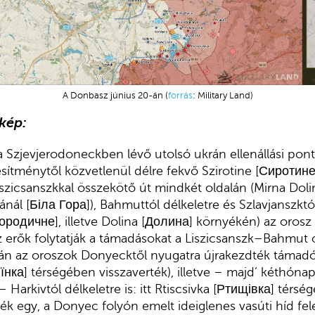
A Donbasz június 20-án (
forrás
: Military Land)
tkép:
a Szjevjerodoneckben lévő utolsó ukrán ellenállási pont
esítménytől közvetlenül délre fekvő Szirotine [Сиротине]
Liszicsanszkkal összekötő út mindkét oldalán (Mirna Dol
ánál [Біла Гора]), Bahmuttól délkeletre és Szlavjanszktó
ородичне], illetve Dolina [Долина] környékén) az oros
sz erők folytatják a támadásokat a Liszicsanszk–Bahmut
án az oroszok Donyecktől nyugatra újrakezdték támad
’їнка] térségében visszaverték), illetve – majd’ kéthóna
Harkivtól délkeletre is: itt Rtiscsivka [Ртищівка] térsé
ék egy, a Donyec folyón emelt ideiglenes vasúti híd felé