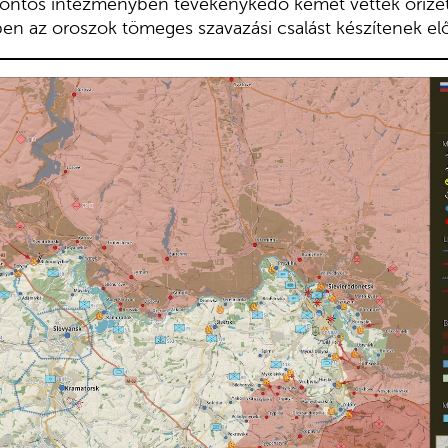
 fontos intézményben tevékenykedő kémet vettek őrize
n az oroszok tömeges szavazási csalást készítenek elő