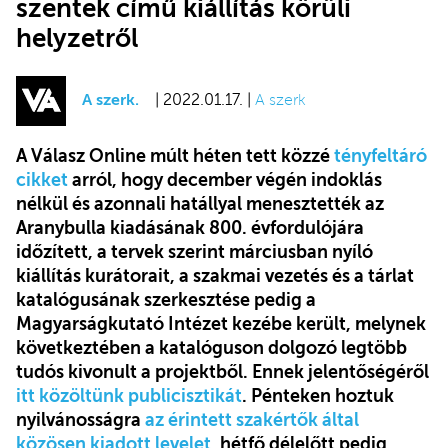
szentek című kiállítás körüli
helyzetről
A szerk.
| 2022.01.17. |
A szerk
A Válasz Online múlt héten tett közzé
tényfeltáró
cikket
arról, hogy december végén indoklás
nélkül és azonnali hatállyal menesztették az
Aranybulla kiadásának 800. évfordulójára
időzített, a tervek szerint márciusban nyíló
kiállítás kurátorait, a szakmai vezetés és a tárlat
katalógusának szerkesztése pedig a
Magyarságkutató Intézet kezébe került, melynek
következtében a katalóguson dolgozó legtöbb
tudós kivonult a projektből. Ennek jelentőségéről
itt közöltünk publicisztikát
. Pénteken hoztuk
nyilvánosságra
az érintett szakértők által
közösen kiadott levelet
, hétfő délelőtt pedig