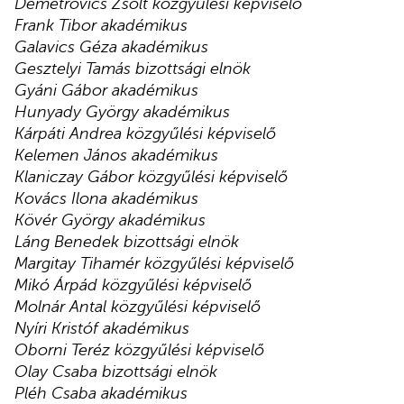
Demetrovics Zsolt közgyűlési képviselő
Frank Tibor akadémikus
Galavics Géza akadémikus
Gesztelyi Tamás bizottsági elnök
Gyáni Gábor akadémikus
Hunyady György akadémikus
Kárpáti Andrea közgyűlési képviselő
Kelemen János akadémikus
Klaniczay Gábor közgyűlési képviselő
Kovács Ilona akadémikus
Kövér György akadémikus
Láng Benedek bizottsági elnök
Margitay Tihamér közgyűlési képviselő
Mikó Árpád közgyűlési képviselő
Molnár Antal közgyűlési képviselő
Nyíri Kristóf akadémikus
Oborni Teréz közgyűlési képviselő
Olay Csaba bizottsági elnök
Pléh Csaba akadémikus