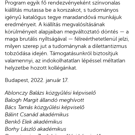
Program egyik fő rendezvényeként színvonalas
kiállítás mutassa be a korszakot, s tudományos
igényű katalógus tegye maradandóvá munkájuk
eredményeit. A kiállítás megvalósításának
körülményeit alapjaiban megváltoztató döntés — a
maga brutális nyíltságával — félreérthetetlenül jelzi,
milyen szerep jut a tudománynak a dilettantizmus
tobzódása idején. Támogatásunkról biztosítjuk
valamennyi, az indokolhatatlan lépéssel méltatlan
helyzetbe hozott kollégánkat.
Budapest, 2022. január 17.
Ablonczy Balázs közgyűlési képviselő
Balogh Margit állandó meghívott
Bács Tamás közgyűlési képviselő
Bálint Csanád akadémikus
Benkő Elek akadémikus
Borhy László akadémikus