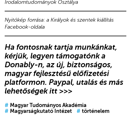
Irodalomtudományok Osztálya
Nyitókép forrása: a Királyok és szentek kiállítás
Facebook-oldala
Ha fontosnak tartja munkánkat,
kérjük, l
egyen támogatónk
a
Donably-n
, az új, biztonságos,
magyar fejlesztésű előfizetési
platformon.
Paypal, utalás és más
lehetőségek itt >>>
#
Magyar Tudományos Akadémia
#
Magyarságkutató Intézet
#
történelem