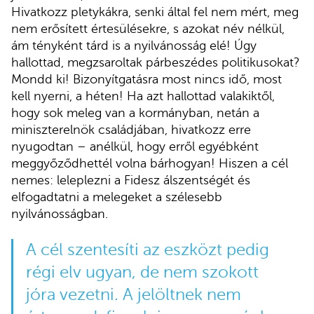
Hivatkozz pletykákra, senki által fel nem mért, meg
nem erősített értesülésekre, s azokat név nélkül,
ám tényként tárd is a nyilvánosság elé! Úgy
hallottad, megzsaroltak párbeszédes politikusokat?
Mondd ki! Bizonyítgatásra most nincs idő, most
kell nyerni, a héten! Ha azt hallottad valakiktől,
hogy sok meleg van a kormányban, netán a
miniszterelnök családjában, hivatkozz erre
nyugodtan – anélkül, hogy erről egyébként
meggyőződhettél volna bárhogyan! Hiszen a cél
nemes: leleplezni a Fidesz álszentségét és
elfogadtatni a melegeket a szélesebb
nyilvánosságban.
A cél szentesíti az eszközt pedig
régi elv ugyan, de nem szokott
jóra vezetni. A jelöltnek nem