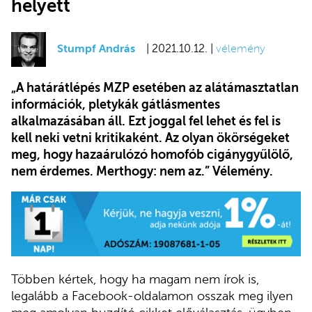
helyett
Stumpf András
| 2021.10.12. |
vélemény
„A határátlépés MZP esetében az alátámasztatlan
információk, pletykák gátlásmentes
alkalmazásában áll. Ezt joggal fel lehet és fel is
kell neki vetni kritikaként. Az olyan ökörségeket
meg, hogy hazaárulózó homofób cigánygyűlölő,
nem érdemes. Merthogy: nem az.” Vélemény.
Többen kértek, hogy ha magam nem írok is,
legalább a Facebook-oldalamon osszak meg ilyen