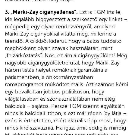
3. „Márki-Zay cigányellenes”.
Ezt is TGM írta le,
ide legalább biggyesztett a szerkesztő egy linket –
mégpedig egy olyan rendezvényről, amelyen
Márki-Zay cigányokkal vitatta meg, mi lenne a
teendő. A cikkből kiderül, hogy a balos tudósító
meghökkent olyan szavak használatán, mint
„felzárkóztatás”. Nos, ez ám a cigánygyűlölet! Még
nagyobb cigánygyűlöletre utal, hogy Márki-Zay
három listás helyet romáknak garantálna a
parlamentben, s önkormányzatában
romaprogramot működtet ma is. Azt számon kérni
egy bevallottan jobbos politikuson, hogy
világlátásában és szóhasználatában nem elég
baloldali – sajátos. Persze TGM szerint egyáltalán
nincs is baloldali itthon, s ezt már régen így látja –
ezért is érthetetlen, miért aktuális épp most, hogy
nincs kire szavaznia. Ha igaz, amit eddig is mindig
írt, akkor két hete ugyanúgy nem volt neki kire.