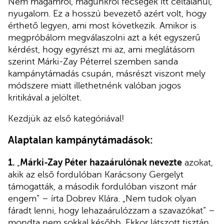
Nem magamról, magunkról fecsegek itt céltalanul,
nyugalom. Ez a hosszú bevezető azért volt, hogy
érthető legyen, ami most következik. Amikor is
megpróbálom megválaszolni azt a két egyszerű
kérdést, hogy egyrészt mi az, ami meglátásom
szerint Márki-Zay Péterrel szemben sanda
kampánytámadás csupán, másrészt viszont mely
módszere miatt illethetnénk valóban jogos
kritikával a jelöltet.
Kezdjük az első kategóriával!
Alaptalan kampánytámadások:
1.
„
Márki-Zay Péter
hazaárulónak nevezte
azokat,
akik az első fordulóban Karácsony Gergelyt
támogatták, a második fordulóban viszont már
engem” – írta Dobrev Klára. „Nem tudok olyan
fáradt lenni, hogy lehazaárulózzam a szavazókat” –
mondta nem sokkal később. Ekkor látszott tisztán,