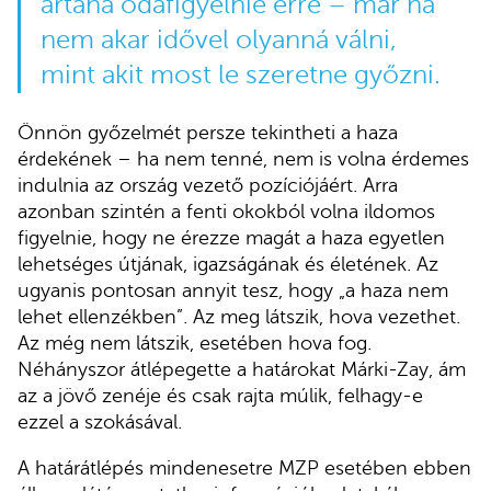
ártana odafigyelnie erre – már ha
nem akar idővel olyanná válni,
mint akit most le szeretne győzni.
Önnön győzelmét persze tekintheti a haza
érdekének – ha nem tenné, nem is volna érdemes
indulnia az ország vezető pozíciójáért. Arra
azonban szintén a fenti okokból volna ildomos
figyelnie, hogy ne érezze magát a haza egyetlen
lehetséges útjának, igazságának és életének. Az
ugyanis pontosan annyit tesz, hogy „a haza nem
lehet ellenzékben”. Az meg látszik, hova vezethet.
Az még nem látszik, esetében hova fog.
Néhányszor átlépegette a határokat Márki-Zay, ám
az a jövő zenéje és csak rajta múlik, felhagy-e
ezzel a szokásával.
A határátlépés mindenesetre MZP esetében ebben