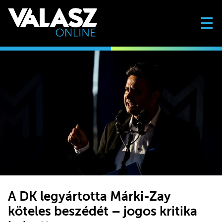
☰
A DK legyártotta Márki-Zay
köteles beszédét – jogos kritika