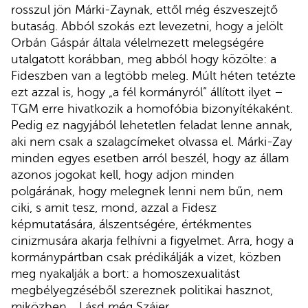
rosszul jön Márki-Zaynak, ettől még észveszejtő
butaság. Abból szokás ezt levezetni, hogy a jelölt
Orbán Gáspár általa vélelmezett melegségére
utalgatott korábban, meg abból hogy közölte: a
Fideszben van a legtöbb meleg. Múlt héten tetézte
ezt azzal is, hogy „a fél kormányról” állított ilyet –
TGM erre hivatkozik a homofóbia bizonyítékaként.
Pedig ez nagyjából lehetetlen feladat lenne annak,
aki nem csak a szalagcímeket olvassa el. Márki-Zay
minden egyes esetben arról beszél, hogy az állam
azonos jogokat kell, hogy adjon minden
polgárának, hogy melegnek lenni nem bűn, nem
ciki, s amit tesz, mond, azzal a Fidesz
képmutatására, álszentségére, értékmentes
cinizmusára akarja felhívni a figyelmet. Arra, hogy a
kormánypártban csak prédikálják a vizet, közben
meg nyakalják a bort: a homoszexualitást
megbélyegzéséből szereznek politikai hasznot,
miközben… Lásd még Szájer.