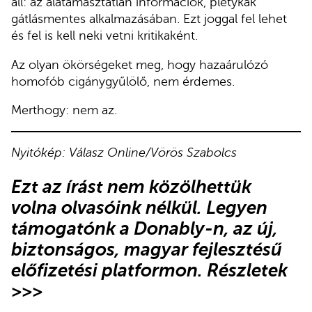
áll: az alátámasztatlan információk, pletykák
gátlásmentes alkalmazásában. Ezt joggal fel lehet
és fel is kell neki vetni kritikaként.
Az olyan ökörségeket meg, hogy hazaárulózó
homofób cigánygyűlölő, nem érdemes.
Merthogy: nem az.
Nyitókép: Válasz Online/Vörös Szabolcs
Ezt az írást nem közölhettük
volna olvasóink nélkül. Legyen
támogatónk a Donably-n, az új,
biztonságos, magyar fejlesztésű
előfizetési platformon.
Részletek
>>>