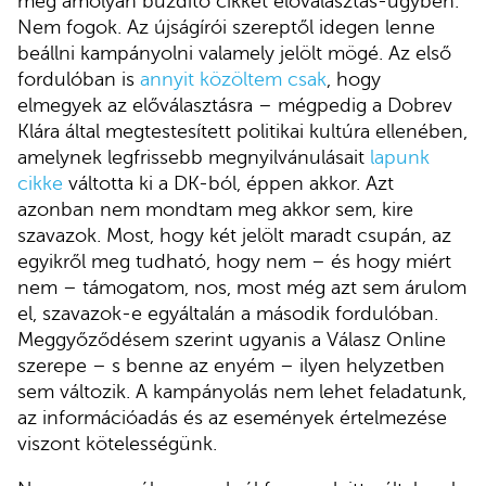
meg amolyan buzdító cikket előválasztás-ügyben.
Nem fogok. Az újságírói szereptől idegen lenne
beállni kampányolni valamely jelölt mögé. Az első
fordulóban is
annyit közöltem csak
, hogy
elmegyek az előválasztásra – mégpedig a Dobrev
Klára által megtestesített politikai kultúra ellenében,
amelynek legfrissebb megnyilvánulásait
lapunk
cikke
váltotta ki a DK-ból, éppen akkor. Azt
azonban nem mondtam meg akkor sem, kire
szavazok. Most, hogy két jelölt maradt csupán, az
egyikről meg tudható, hogy nem – és hogy miért
nem – támogatom, nos, most még azt sem árulom
el, szavazok-e egyáltalán a második fordulóban.
Meggyőződésem szerint ugyanis a Válasz Online
szerepe – s benne az enyém – ilyen helyzetben
sem változik. A kampányolás nem lehet feladatunk,
az információadás és az események értelmezése
viszont kötelességünk.