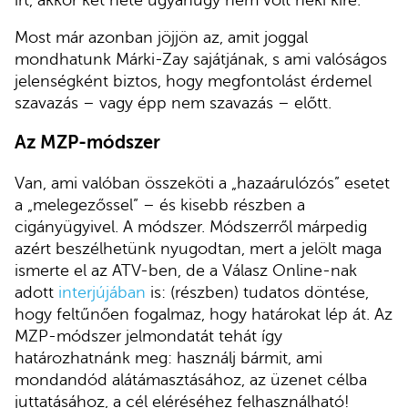
Most már azonban jöjjön az, amit joggal
mondhatunk Márki-Zay sajátjának, s ami valóságos
jelenségként biztos, hogy megfontolást érdemel
szavazás – vagy épp nem szavazás – előtt.
Az MZP-módszer
Van, ami valóban összeköti a „hazaárulózós” esetet
a „melegezőssel” – és kisebb részben a
cigányügyivel. A módszer. Módszerről márpedig
azért beszélhetünk nyugodtan, mert a jelölt maga
ismerte el az ATV-ben, de a Válasz Online-nak
adott
interjújában
is: (részben) tudatos döntése,
hogy feltűnően fogalmaz, hogy határokat lép át. Az
MZP-módszer jelmondatát tehát így
határozhatnánk meg: használj bármit, ami
mondandód alátámasztásához, az üzenet célba
juttatásához, a cél eléréséhez felhasználható!