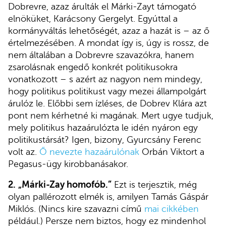
Dobrevre, azaz árulták el Márki-Zayt támogató
elnöküket, Karácsony Gergelyt. Egyúttal a
kormányváltás lehetőségét, azaz a hazát is – az ő
értelmezésében. A mondat így is, úgy is rossz, de
nem általában a Dobrevre szavazókra, hanem
zsarolásnak engedő konkrét politikusokra
vonatkozott – s azért az nagyon nem mindegy,
hogy politikus politikust vagy mezei állampolgárt
árulóz le. Előbbi sem ízléses, de Dobrev Klára azt
pont nem kérhetné ki magának. Mert ugye tudjuk,
mely politikus hazaárulózta le idén nyáron egy
politikustársát? Igen, bizony, Gyurcsány Ferenc
volt az.
Ő nevezte hazaárulónak
Orbán Viktort a
Pegasus-ügy kirobbanásakor.
2.
„Márki-Zay homofób.”
Ezt is terjesztik, még
olyan pallérozott elmék is, amilyen Tamás Gáspár
Miklós. (Nincs kire szavazni című
mai cikkében
például.) Persze nem biztos, hogy ez mindenhol