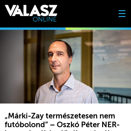
☰
„Márki-Zay természetesen nem
futóbolond” – Oszkó Péter NER-