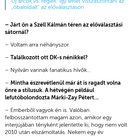
Új arcok vs. régiek: így lehet visszaszorítani az
„óbaloldalt” az előválasztáson
– Járt ön a Széll Kálmán téren az előválasztási
sátornál?
– Voltam arra néhányszor.
–
Találkozott ott DK-s nénikkel?
– Nyilván vannak fanatikus hívők…
–
Mintha észrevétlenül már át is ragadt volna
önre a stílusuk. A hétvégén például
lefutóbolondozta Márki-Zay Pétert…
– Emberből vagyok én is. Valóban
felbosszantottam magam azon, amikor egy
interjújában tényként jelentette ki, hogy nem volt
2010 után elszámoltatás. Nekem egy év