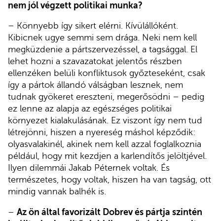
nem jól végzett politikai munka?
– Könnyebb így sikert elérni. Kívülállóként.
Kibicnek ugye semmi sem drága. Neki nem kell
megküzdenie a pártszervezéssel, a tagsággal. El
lehet hozni a szavazatokat jelentős részben
ellenzéken belüli konfliktusok győzteseként, csak
így a pártok állandó válságban lesznek, nem
tudnak gyökeret ereszteni, megerősödni – pedig
ez lenne az alapja az egészséges politikai
környezet kialakulásának. Ez viszont így nem tud
létrejönni, hiszen a nyereség máshol képződik:
olyasvalakinél, akinek nem kell azzal foglalkoznia
például, hogy mit kezdjen a karlendítős jelöltjével.
Ilyen dilemmái Jakab Péternek voltak. És
természetes, hogy voltak, hiszen ha van tagság, ott
mindig vannak balhék is.
–
Az ön által favorizált Dobrev és pártja szintén