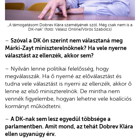
„A támogatásom Dobrev Klára személyének szól. Még csak nem is a
DK-nak” (fotó: Válasz Online/Vörös Szabolcs)
–
Szóval a DK ön szerint nem választaná meg
Márki-Zayt miniszterelnöknek? Ha vele nyerne
választást az ellenzék, akkor sem?
– Nyilván lenne politikai felelősség, hogy
megválasszák. Ha ő nyerné az előválasztást és
tudna vele választást is nyerni az ellenzék, akkor ő
lenne az első miniszterelnök. De mintha nem
vennék figyelembe, hogyan lehetne vele koalíciós
kormányt működtetni.
–
A DK-nak sem lesz egyedül többsége a
parlamentben. Amit mond, az tehát Dobrev Klára
ellen ugyanúgy érv.