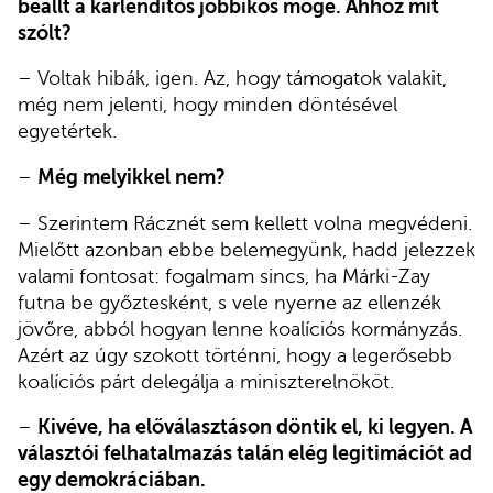
beállt a karlendítős jobbikos mögé. Ahhoz mit
szólt?
– Voltak hibák, igen. Az, hogy támogatok valakit,
még nem jelenti, hogy minden döntésével
egyetértek.
–
Még melyikkel nem?
– Szerintem Rácznét sem kellett volna megvédeni.
Mielőtt azonban ebbe belemegyünk, hadd jelezzek
valami fontosat: fogalmam sincs, ha Márki-Zay
futna be győztesként, s vele nyerne az ellenzék
jövőre, abból hogyan lenne koalíciós kormányzás.
Azért az úgy szokott történni, hogy a legerősebb
koalíciós párt delegálja a miniszterelnököt.
–
Kivéve, ha előválasztáson döntik el, ki legyen. A
választói felhatalmazás talán elég legitimációt ad
egy demokráciában.