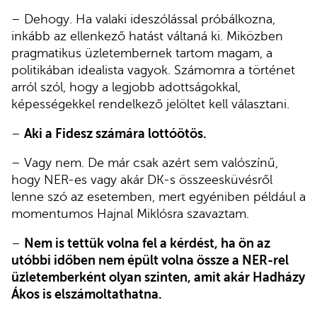
– Dehogy. Ha valaki ideszólással próbálkozna,
inkább az ellenkező hatást váltaná ki. Miközben
pragmatikus üzletembernek tartom magam, a
politikában idealista vagyok. Számomra a történet
arról szól, hogy a legjobb adottságokkal,
képességekkel rendelkező jelöltet kell választani.
–
Aki a Fidesz számára lottóötös.
– Vagy nem. De már csak azért sem valószínű,
hogy NER-es vagy akár DK-s összeesküvésről
lenne szó az esetemben, mert egyéniben például a
momentumos Hajnal Miklósra szavaztam.
–
Nem is tettük volna fel a kérdést, ha ön az
utóbbi időben nem épült volna össze a NER-rel
üzletemberként olyan szinten, amit akár Hadházy
Ákos is elszámoltathatna.