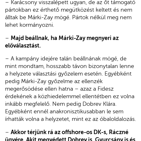
– Karácsony visszalépett ugyan, de az őt támogató
pártokban ez érthető megütközést keltett és nem
álltak be Márki-Zay mögé. Pártok nélkül meg nem
lehet kormányozni.
–
Majd beállnak, ha Márki-Zay megnyeri az
előválasztást.
– A kampány idejére talán beállnának mögé, de
mint mondtam, hosszabb távon bizonytalan lenne
a helyzete választási győzelem esetén. Egyébként
pedig Márki-Zay győzelme az ellenzék
megerősödése ellen hatna – azaz a Fidesz
érdekének a közhiedelemmel ellentétben ez volna
inkább megfelelő. Nem pedig Dobrev Klára.
Egyébként ennél anakronisztikusabban le sem
írhatták volna a helyzetet, mint ez az óbaloldalozás.
–
Akkor térjünk rá az offshore-os DK-s, Ráczné
ügyére. Akit megvédett Dobrev is, Gyurcsány is és