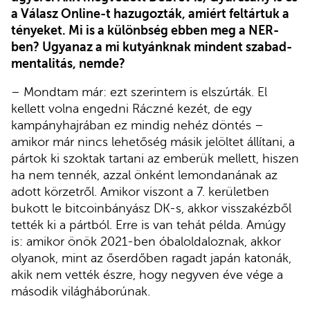
a Válasz Online-t hazugozták, amiért feltártuk a
tényeket. Mi is a különbség ebben meg a NER-
ben? Ugyanaz a mi kutyánknak mindent szabad-
mentalitás, nemde?
– Mondtam már: ezt szerintem is elszúrták. El
kellett volna engedni Ráczné kezét, de egy
kampányhajrában ez mindig nehéz döntés –
amikor már nincs lehetőség másik jelöltet állítani, a
pártok ki szoktak tartani az emberük mellett, hiszen
ha nem tennék, azzal önként lemondanának az
adott körzetről. Amikor viszont a 7. kerületben
bukott le bitcoinbányász DK-s, akkor visszakézből
tették ki a pártból. Erre is van tehát példa. Amúgy
is: amikor önök 2021-ben óbaloldaloznak, akkor
olyanok, mint az őserdőben ragadt japán katonák,
akik nem vették észre, hogy negyven éve vége a
második világháborúnak.