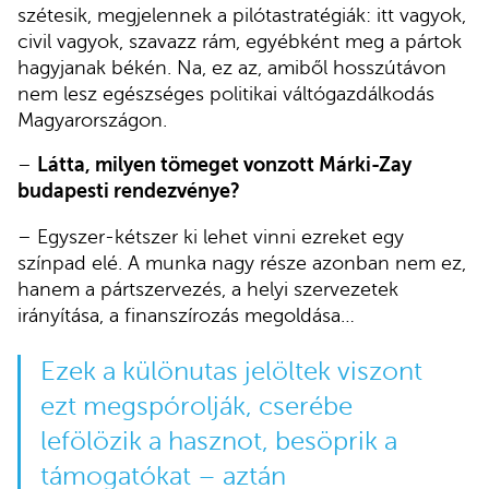
szétesik, megjelennek a pilótastratégiák: itt vagyok,
civil vagyok, szavazz rám, egyébként meg a pártok
hagyjanak békén. Na, ez az, amiből hosszútávon
nem lesz egészséges politikai váltógazdálkodás
Magyarországon.
–
Látta, milyen tömeget vonzott Márki-Zay
budapesti rendezvénye?
– Egyszer-kétszer ki lehet vinni ezreket egy
színpad elé. A munka nagy része azonban nem ez,
hanem a pártszervezés, a helyi szervezetek
irányítása, a finanszírozás megoldása…
Ezek a különutas jelöltek viszont
ezt megspórolják, cserébe
lefölözik a hasznot, besöprik a
támogatókat – aztán