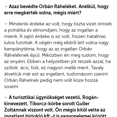
–
Azaz bevédte Orbán Ráheléket. Anélkül, hogy
erre megkérték volna, mégis miért?
– Mindenki érdeke az volt, hogy tiszta vizet öntsek
a pohárba és elmondjam, hogy az ingatlan a
mienk. A sajtó érdeke is ez volt, hiszen hatalmas
lukra futottak. A végén még ebből lett volna nagy
kampánytéma, hogy az az ingatlan Orbán
Ráheléknek épül. Miközben én meg tudom, hogy
az enyém. Ebben a helyzetben jót teszek azzal, ha
szólok: ácsi, fiúk, ez nagyon mellé ment. Tavaly
átvettük már ezt az ingatlant, tudomásom szerint
Orbán Ráhelnek pedig nem volt köze hozzá
sosem.
–
A turisztikai ügynökséget vezető, Rogán-
kinevezett, Tiborcz-körbe sorolt Guller
Zoltánnak viszont volt. Ön mégis kitől vette az
ingatlant birtokló kft.-t is vagyonelemei között