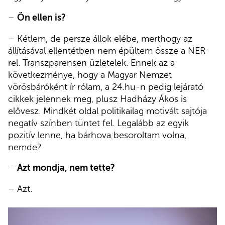
–
Ön ellen is?
– Kétlem, de persze állok elébe, merthogy az
állításával ellentétben nem épültem össze a NER-
rel. Transzparensen üzletelek. Ennek az a
következménye, hogy a Magyar Nemzet
vörösbáróként ír rólam, a 24.hu-n pedig lejárató
cikkek jelennek meg, plusz Hadházy Ákos is
elővesz. Mindkét oldal politikailag motivált sajtója
negatív színben tüntet fel. Legalább az egyik
pozitív lenne, ha bárhova besoroltam volna,
nemde?
–
Azt mondja, nem tette?
– Azt.