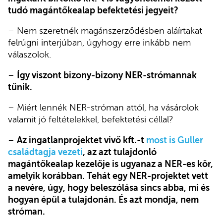
tudó magántőkealap befektetési jegyeit?
– Nem szeretnék magánszerződésben aláírtakat
felrúgni interjúban, úgyhogy erre inkább nem
válaszolok.
–
Így viszont bizony-bizony NER-strómannak
tűnik.
– Miért lennék NER-stróman attól, ha vásárolok
valamit jó feltételekkel, befektetési céllal?
–
Az ingatlanprojektet vivő kft.-t
most is Guller
családtagja vezeti
, az azt tulajdonló
magántőkealap kezelője is ugyanaz a NER-es kör,
amelyik korábban. Tehát egy NER-projektet vett
a nevére, úgy, hogy beleszólása sincs abba, mi és
hogyan épül a tulajdonán. És azt mondja, nem
stróman.