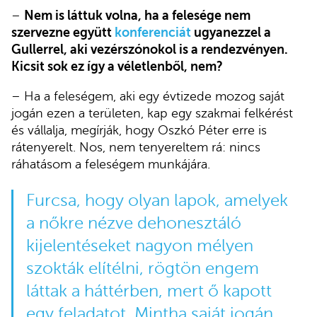
–
Nem is láttuk volna, ha a felesége nem
szervezne együtt
konferenciát
ugyanezzel a
Gullerrel, aki vezérszónokol is a rendezvényen.
Kicsit sok ez így a véletlenből, nem?
– Ha a feleségem, aki egy évtizede mozog saját
jogán ezen a területen, kap egy szakmai felkérést
és vállalja, megírják, hogy Oszkó Péter erre is
rátenyerelt. Nos, nem tenyereltem rá: nincs
ráhatásom a feleségem munkájára.
Furcsa, hogy olyan lapok, amelyek
a nőkre nézve dehonesztáló
kijelentéseket nagyon mélyen
szokták elítélni, rögtön engem
láttak a háttérben, mert ő kapott
egy feladatot. Mintha saját jogán