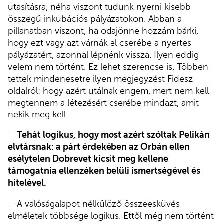
utasításra, néha viszont tudunk nyerni kisebb
összegű inkubációs pályázatokon. Abban a
pillanatban viszont, ha odajönne hozzám bárki,
hogy ezt vagy azt várnák el cserébe a nyertes
pályázatért, azonnal lépnénk vissza. Ilyen eddig
velem nem történt. Ez lehet szerencse is. Többen
tettek mindenesetre ilyen megjegyzést Fidesz-
oldalról: hogy azért utálnak engem, mert nem kell
megtennem a létezésért cserébe mindazt, amit
nekik meg kell.
–
Tehát logikus, hogy most azért szóltak Pelikán
elvtársnak: a párt érdekében az Orbán ellen
esélytelen Dobrevet kicsit meg kellene
támogatnia ellenzéken belüli ismertségével és
hitelével.
– A valóságalapot nélkülöző összeesküvés-
elméletek többsége logikus. Ettől még nem történt