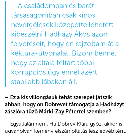
– A családomban és baráti
társaságomban csak kínos
nevetgélések közepette lehetett
kibeszélni Hadházy Ákos azon
felvetéseit
, hogy én rajzoltam át a
kéktúra-útvonalat. Bízom benne,
hogy az általa feltárt többi
korrupciós ügy ennél azért
stabilabb lábakon áll.
–
Ez a kis villongásuk tehát szerepet játszik
abban, hogy ön Dobrevet támogatja a Hadházyt
zászlóra tűző Márki-Zay Péterrel szemben?
– Egyáltalán nem. Ha Dobrev Klára győz, akkor is
ugyanolyan kemény elszámoltatás lesz egyébként.