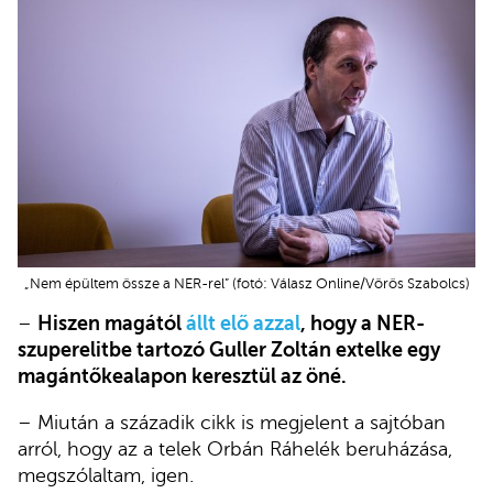
„Nem épültem össze a NER-rel” (fotó: Válasz Online/Vörös Szabolcs)
–
Hiszen magától
állt elő azzal
, hogy a NER-
szuperelitbe tartozó Guller Zoltán extelke egy
magántőkealapon keresztül az öné.
– Miután a századik cikk is megjelent a sajtóban
arról, hogy az a telek Orbán Ráhelék beruházása,
megszólaltam, igen.