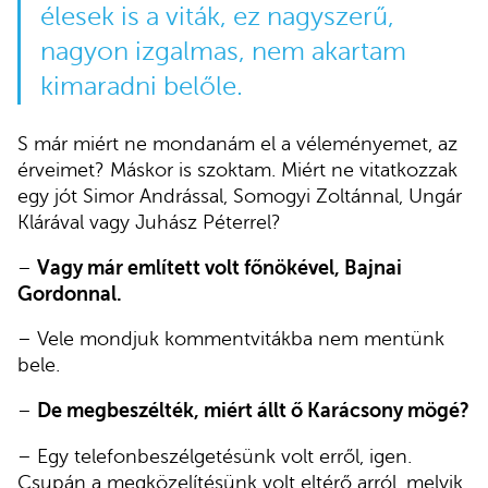
élesek is a viták, ez nagyszerű,
nagyon izgalmas, nem akartam
kimaradni belőle.
S már miért ne mondanám el a véleményemet, az
érveimet? Máskor is szoktam. Miért ne vitatkozzak
egy jót Simor Andrással, Somogyi Zoltánnal, Ungár
Klárával vagy Juhász Péterrel?
–
Vagy már említett volt főnökével, Bajnai
Gordonnal.
– Vele mondjuk kommentvitákba nem mentünk
bele.
–
De megbeszélték, miért állt ő Karácsony mögé?
– Egy telefonbeszélgetésünk volt erről, igen.
Csupán a megközelítésünk volt eltérő arról, melyik