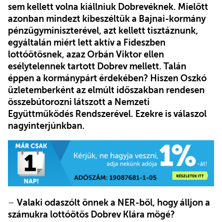
sem kellett volna kiállniuk Dobrevéknek. Mielőtt
azonban mindezt kibeszéltük a Bajnai-kormány
pénzügyminiszterével, azt kellett tisztáznunk,
egyáltalán miért lett aktív a Fideszben
lottóötösnek, azaz Orbán Viktor ellen
esélytelennek tartott Dobrev mellett. Talán
éppen a kormánypárt érdekében? Hiszen Oszkó
üzletemberként az elmúlt időszakban rendesen
összebútorozni látszott a Nemzeti
Együttműködés Rendszerével. Ezekre is válaszol
nagyinterjúnkban.
–
Valaki odaszólt önnek a NER-ből, hogy álljon a
számukra lottóötös Dobrev Klára mögé?