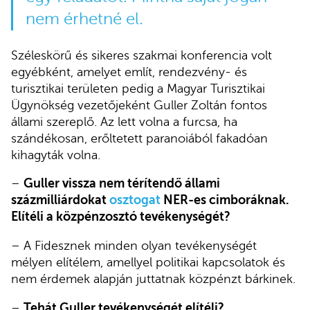
nem érhetné el.
Széleskörű és sikeres szakmai konferencia volt
egyébként, amelyet említ, rendezvény- és
turisztikai területen pedig a Magyar Turisztikai
Ügynökség vezetőjeként Guller Zoltán fontos
állami szereplő. Az lett volna a furcsa, ha
szándékosan, erőltetett paranoiából fakadóan
kihagyták volna.
–
Guller vissza nem térítendő állami
százmilliárdokat
osztogat
NER-es cimboráknak.
Elítéli a közpénzosztó tevékenységét?
– A Fidesznek minden olyan tevékenységét
mélyen elítélem, amellyel politikai kapcsolatok és
nem érdemek alapján juttatnak közpénzt bárkinek.
–
Tehát Guller tevékenységét elítéli?