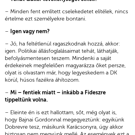
– Minden fent említett cselekedetet elítélek, nincs
értelme ezt személyekre bontani.
–
Igen vagy nem?
– Jó, ha feltétlenül ragaszkodnak hozzá, akkor:
igen. Politikai állásfoglalásaimat tehát, láthatják,
befolyásmentesen teszem. Mindenki a saját
érdekeinek megfelelően magyarázza őket persze,
olyat is olvastam már, hogy legyeskedem a DK
körül, húsos fazékra áhítozom.
–
Mi – fentiek miatt – inkább a Fideszre
tippeltünk volna.
– Eleinte én is ezt hallottam, sőt, még olyat is,
hogy Bajnai Gordonnal megegyeztünk: egyikünk
Dobrevre tesz, másikunk Karácsonyra, úgy akkor
biztosan nem megyünk mellé. Az események ezt a