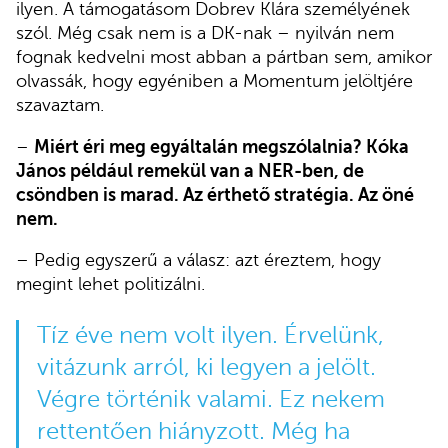
ilyen. A támogatásom Dobrev Klára személyének
szól. Még csak nem is a DK-nak – nyilván nem
fognak kedvelni most abban a pártban sem, amikor
olvassák, hogy egyéniben a Momentum jelöltjére
szavaztam.
–
Miért éri meg egyáltalán megszólalnia? Kóka
János például remekül van a NER-ben, de
csöndben is marad. Az érthető stratégia. Az öné
nem.
– Pedig egyszerű a válasz: azt éreztem, hogy
megint lehet politizálni.
Tíz éve nem volt ilyen. Érvelünk,
vitázunk arról, ki legyen a jelölt.
Végre történik valami. Ez nekem
rettentően hiányzott. Még ha