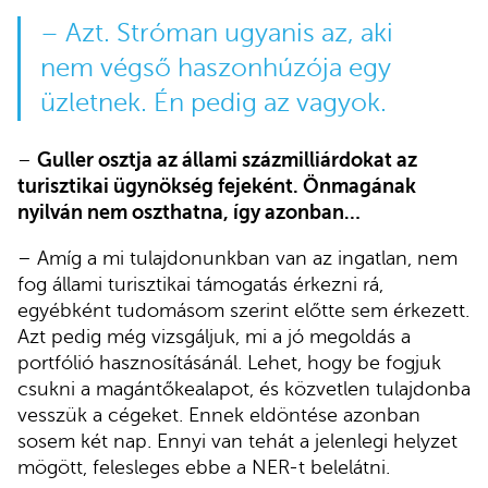
– Azt. Stróman ugyanis az, aki
nem végső haszonhúzója egy
üzletnek. Én pedig az vagyok.
–
Guller osztja az állami százmilliárdokat az
turisztikai ügynökség fejeként. Önmagának
nyilván nem oszthatna, így azonban…
– Amíg a mi tulajdonunkban van az ingatlan, nem
fog állami turisztikai támogatás érkezni rá,
egyébként tudomásom szerint előtte sem érkezett.
Azt pedig még vizsgáljuk, mi a jó megoldás a
portfólió hasznosításánál. Lehet, hogy be fogjuk
csukni a magántőkealapot, és közvetlen tulajdonba
vesszük a cégeket. Ennek eldöntése azonban
sosem két nap. Ennyi van tehát a jelenlegi helyzet
mögött, felesleges ebbe a NER-t belelátni.