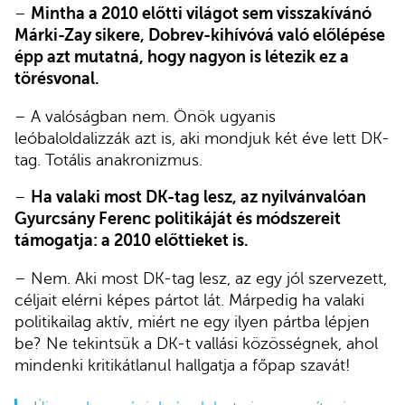
–
Mintha a 2010 előtti világot sem visszakívánó
Márki-Zay sikere, Dobrev-kihívóvá való előlépése
épp azt mutatná, hogy nagyon is létezik ez a
törésvonal.
– A valóságban nem. Önök ugyanis
leóbaloldalizzák azt is, aki mondjuk két éve lett DK-
tag. Totális anakronizmus.
–
Ha valaki most DK-tag lesz, az nyilvánvalóan
Gyurcsány Ferenc politikáját és módszereit
támogatja: a 2010 előttieket is.
– Nem. Aki most DK-tag lesz, az egy jól szervezett,
céljait elérni képes pártot lát. Márpedig ha valaki
politikailag aktív, miért ne egy ilyen pártba lépjen
be? Ne tekintsük a DK-t vallási közösségnek, ahol
mindenki kritikátlanul hallgatja a főpap szavát!