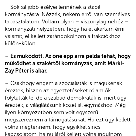
– Sokkal jobb esélyei lennének a stabil
kormányzásra. Nézzék, nekem erről van személyes
tapasztalatom. Voltam olyan – viszonylag nehéz –
kormányzati helyzetben, hogy ha el akartam érni
valamit, el kellett zarándokolnom a frakciókhoz
külön-külön.
–
És működött. Az öné épp arra példa tehát, hogy
működhet a szakértői kormányzás, amit Márki-
Zay Péter is akar.
– Csakhogy engem a szocialisták is magukénak
éreztek, hiszen az egyeztetéseket rólam ők
folytatták le, de a szabad demokraták is, mert úgy
érezték, a világlátásunk közel áll egymáshoz. Még
ilyen környezetben sem volt egyszerű
megszereznem a támogatásukat. Ha ezt úgy kellett
volna megtennem, hogy egyikkel sincs
kapcsolatom, ha nulláról kellett volna indulnom,