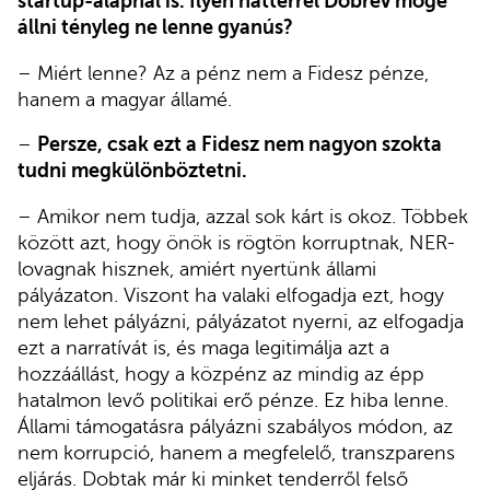
startup-alapnál is. Ilyen háttérrel Dobrev mögé
állni tényleg ne lenne gyanús?
– Miért lenne? Az a pénz nem a Fidesz pénze,
hanem a magyar államé.
–
Persze, csak ezt a Fidesz nem nagyon szokta
tudni megkülönböztetni.
– Amikor nem tudja, azzal sok kárt is okoz. Többek
között azt, hogy önök is rögtön korruptnak, NER-
lovagnak hisznek, amiért nyertünk állami
pályázaton. Viszont ha valaki elfogadja ezt, hogy
nem lehet pályázni, pályázatot nyerni, az elfogadja
ezt a narratívát is, és maga legitimálja azt a
hozzáállást, hogy a közpénz az mindig az épp
hatalmon levő politikai erő pénze. Ez hiba lenne.
Állami támogatásra pályázni szabályos módon, az
nem korrupció, hanem a megfelelő, transzparens
eljárás. Dobtak már ki minket tenderről felső