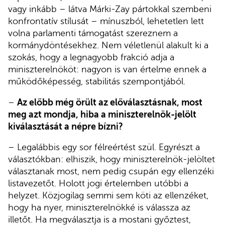
vagy inkább – látva Márki-Zay pártokkal szembeni
konfrontatív stílusát – mínuszból, lehetetlen lett
volna parlamenti támogatást szereznem a
kormánydöntésekhez. Nem véletlenül alakult ki a
szokás, hogy a legnagyobb frakció adja a
miniszterelnököt: nagyon is van értelme ennek a
működőképesség, stabilitás szempontjából.
–
Az előbb még örült az előválasztásnak, most
meg azt mondja, hiba a miniszterelnök-jelölt
kiválasztását a népre bízni?
– Legalábbis egy sor félreértést szül. Egyrészt a
választókban: elhiszik, hogy miniszterelnök-jelöltet
választanak most, nem pedig csupán egy ellenzéki
listavezetőt. Holott jogi értelemben utóbbi a
helyzet. Közjogilag semmi sem köti az ellenzéket,
hogy ha nyer, miniszterelnökké is válassza az
illetőt. Ha megválasztja is a mostani győztest,