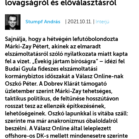
lovagságról és előválasztásról
Stumpf András
| 2021.10.11. |
Interjú
Sajnálja, hogy a hétvégén lefutóbolondozta
Márki-Zay Pétert, akinek az elmaradt
elszámoltatásról szóló nyilatkozata miatt kapta
fel a vizet. „Évekig jártam bíróságra” – idézi fel
Budai Gyula fideszes elszámoltatási
kormánybiztos időszakát a Válasz Online-nak
Oszkó Péter. A Dobrev Klárát támogató
üzletember szerint Márki-Zay tehetséges,
taktikus politikus, de feltűnése hosszútávon
rosszat tesz az ellenzék építkezésének,
lehetőségeinek. Oszkó lapunkkal is vitába száll:
szerinte ma már anakronizmus óbaloldalról
beszélni. A Válasz Online által leleplezett
offshore-os DK-s mellett mindenesetre szerinte