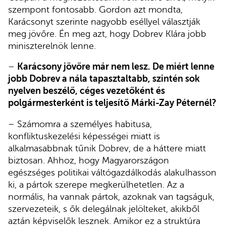
szempont fontosabb. Gordon azt mondta,
Karácsonyt szerinte nagyobb eséllyel választják
meg jövőre. Én meg azt, hogy Dobrev Klára jobb
miniszterelnök lenne.
–
Karácsony jövőre már nem lesz. De miért lenne
jobb Dobrev a nála tapasztaltabb, szintén sok
nyelven beszélő, céges vezetőként és
polgármesterként is teljesítő Márki-Zay Péternél?
– Számomra a személyes habitusa,
konfliktuskezelési képességei miatt is
alkalmasabbnak tűnik Dobrev, de a háttere miatt
biztosan. Ahhoz, hogy Magyarországon
egészséges politikai váltógazdálkodás alakulhasson
ki, a pártok szerepe megkerülhetetlen. Az a
normális, ha vannak pártok, azoknak van tagságuk,
szervezeteik, s ők delegálnak jelölteket, akikből
aztán képviselők lesznek. Amikor ez a struktúra