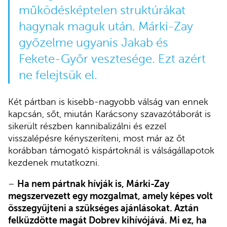
működésképtelen struktúrákat
hagynak maguk után. Márki-Zay
győzelme ugyanis Jakab és
Fekete-Győr vesztesége. Ezt azért
ne felejtsük el.
Két pártban is kisebb-nagyobb válság van ennek
kapcsán, sőt, miután Karácsony szavazótáborát is
sikerült részben kannibalizálni és ezzel
visszalépésre kényszeríteni, most már az őt
korábban támogató kispártoknál is válságállapotok
kezdenek mutatkozni.
–
Ha nem pártnak hívják is, Márki-Zay
megszervezett egy mozgalmat, amely képes volt
összegyűjteni a szükséges ajánlásokat. Aztán
felküzdötte magát Dobrev kihívójává. Mi ez, ha