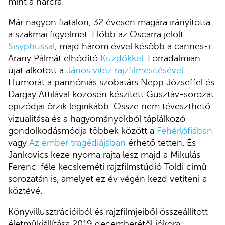
mint a harcra.
Már nagyon fiatalon, 32 évesen magára irányította
a szakmai figyelmet. Előbb az Oscarra jelölt
Sisyphussal
, majd három évvel később a cannes-i
Arany Pálmát elhódító
Küzdőkkel
. Forradalmian
újat alkotott a
János vitéz rajzfilmesítésével
.
Humorát a pannóniás szobatárs Nepp Józseffel és
Dargay Attilával közösen készített Gusztáv-sorozat
epizódjai őrzik leginkább. Össze nem téveszthető
vizualitása és a hagyományokból táplálkozó
gondolkodásmódja többek között a
Fehérlófiában
vagy
Az ember tragédiájában
érhető tetten. És
Jankovics keze nyoma rajta lesz majd a Mikulás
Ferenc-féle kecskeméti rajzfilmstúdió Toldi című
sorozatán is, amelyet ez év végén kezd vetíteni a
köztévé.
Könyvillusztrációiból és rajzfilmjeiből összeállított
életműkiállítása 2019 decemberétől jókora