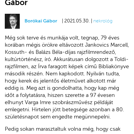
Gábor
Borókai Gábor
| 2021.05.30. |
nekrológ
Még sok terve és munkája volt, tegnap, 79 éves
korában mégis örökre eltávozott Jankovics Marcell,
Kossuth- és Balázs Béla-díjas rajzfilmrendező,
kultúrtörténész, író. Akkurátusan dolgozott a Toldi-
rajzfilmen, az Írva faragott képek című Bibliakönyve
második részén. Nem kapkodott. Nyilván tudta,
hogy kerek és jelentős életművet alkotott már
eddig is. Meg azt is gondolhatta, hogy kap még
időt a folytatásra, hiszen szerette a 97 évesen
elhunyt Varga Imre szobrászművész példáját
emlegetni. Hirtelen jött betegsége azonban a 80.
születésnapot sem engedte megünnepelni.
Pedig sokan marasztaltuk volna még, hogy csak