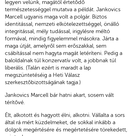
legyen velünk, magától értetődő
természetességgel mutatva a példát. Jankovics
Marcell ugyanis maga volt a polgár. Biztos
identitással, nemzeti elkötelezettséggel, önálló
integritással, mély tudással, irigylésre méltó
formával, mindig figyelemmel másokra. Járta a
maga útját, amelyről sem erőszakkal, sem
csábítással nem hagyta magát letéríteni. Pedig a
baloldalnak túl konzervatív volt, a jobbnak túl
liberális. (Talán ezért is maradt a lap
megszüntetéséig a Heti Válasz
szerkesztőbizottságának tagja.)
Jankovics Marcell bár hatni akart, sosem vált
térítővé.
Élt, alkotott és hagyott élni, alkotni. Vállalta a sors
által rá mért küzdelmeket, de sokkal inkább a
dolgok megértésére és megértetésére törekedett,