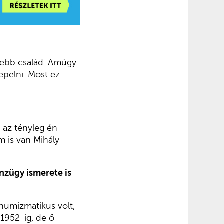
kebb család. Amúgy
epelni. Most ez
 az tényleg én
m is van Mihály
nzügy ismerete is
numizmatikus volt,
 1952-ig, de ő