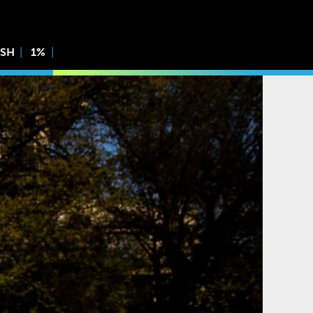
ISH
1%