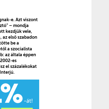
nak-e. Azt viszont
sztó” – mondja
tt kezdjük vele,
a, az első szabadon
ötte be a
ől a szocialista
b: az általa éppen
 2002-es
sz el százalékokat
Interjú.