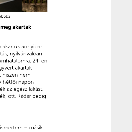
abolcs
n meg akarták
m akartuk annyiban
ták, nyilvánvalóan
llamhatalomra. 24-en
gyvert akartak
, hiszen nem
gy hétfői napon
ék az egész lakást.
k, ott. Kádár pedig
 ismertem – másik