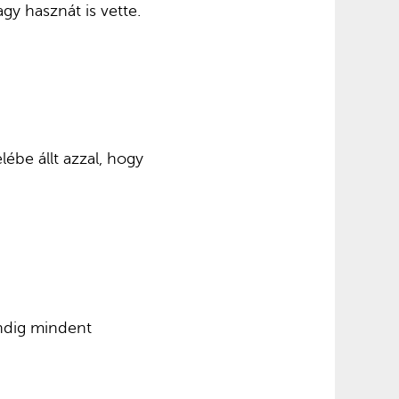
gy hasznát is vette.
ébe állt azzal, hogy
indig mindent