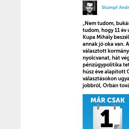
Stumpf Andr
„Nem tudom, bukásr
tudom, hogy 11 év 
Kupa Mihály beszél
annak jó oka van. A
választott kormány
nyolcvanat, hát vég
pénzügypolitika tet
húsz éve alapított
választásokon ugyan
jobbról, Orbán tová