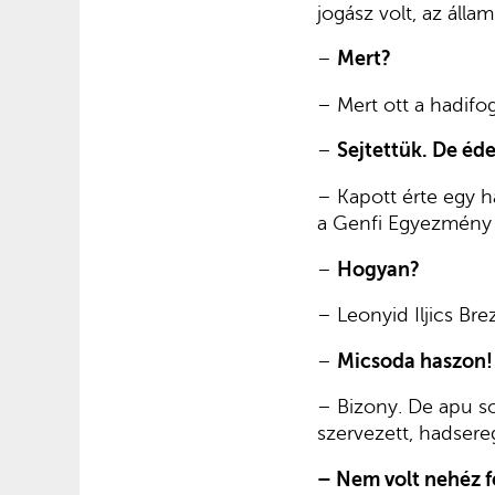
jogász volt, az áll
–
Mert?
– Mert ott a hadifo
–
Sejtettük. De éd
– Kapott érte egy h
a Genfi Egyezmény 
–
Hogyan?
– Leonyid Iljics Bre
–
Micsoda haszon! 
– Bizony. De apu s
szervezett, hadsere
– Nem volt nehéz f