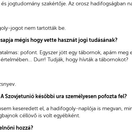
am és jogtudomány szakértője. Az orosz hadifogságban na
goly-jogot nem tartották be.
esapja mégis hogy vette hasznát jogi tudásának?
atalmas: pofont. Egyszer jött egy tábornok, apám meg el
értelmében… Durr! Tudják, hogy hívták a tábornokot?
zsnyev.
A Szovjetunió későbbi ura személyesen pofozta fel?
osem keseredett el, a hadifogoly-naplója is megvan, m
gbajnok céllövő is volt egyébként.
elnőni hozzá?