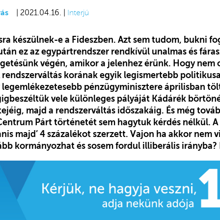
ás
| 2021.04.16. |
Interjú
a készülnek-e a Fideszben. Azt sem tudom, bukni fog
után ez az egypártrendszer rendkívül unalmas és fára
getésünk végén, amikor a jelenhez érünk. Hogy nem o
 rendszerváltás korának egyik legismertebb politikus
 legemlékezetesebb pénzügyminisztere áprilisban tölt
igbeszéltük vele különleges pályáját Kádárék börtönét
ejéig, majd a rendszerváltás időszakáig. És még továb
 Centrum Párt történetét sem hagytuk kérdés nélkül. A
is majd’ 4 százalékot szerzett. Vajon ha akkor nem vi
bb kormányozhat és sosem fordul illiberális irányba? 