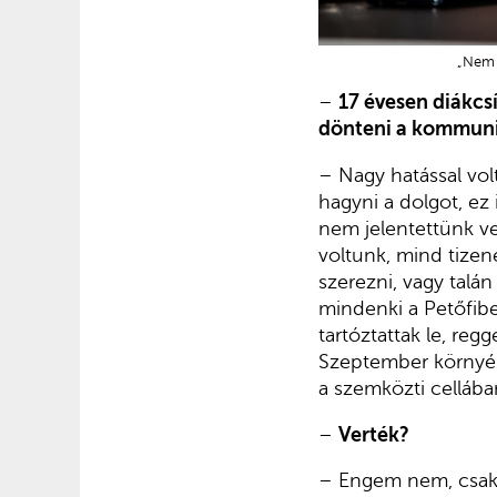
„Nem 
–
17 évesen diákcs
dönteni a kommun
– Nagy hatással vol
hagyni a dolgot, ez 
nem jelentettünk ve
voltunk, mind tizen
szerezni, vagy tal
mindenki a Petőfibe
tartóztattak le, reg
Szeptember környéké
a szemközti cellába
–
Verték?
– Engem nem, csak 