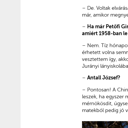
– De. Voltak elvárá
már, amikor megnye
–
Ha már Petőfi Gim
amiért 1958-ban le 
– Nem. Tíz hónapot 
érhetett volna semmi
vesztettem így, akk
Jurányi lányiskoláb
–
Antall József?
– Pontosan! A Chin
leszek, ha egyszer 
mérnökösdit, úgysem
matekból pedig jó vo