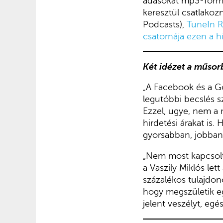
adásokat mp3-formá
keresztül csatlakoz
Podcasts),
TuneIn 
csatornája ezen a h
Két idézet a műsor
„A Facebook és a Go
legutóbbi becslés s
Ezzel, ugye, nem a 
hirdetési árakat is.
gyorsabban, jobban 
„Nem most kapcsolta
a Vaszily Miklós let
százalékos tulajdo
hogy megszületik e
jelent veszélyt, eg