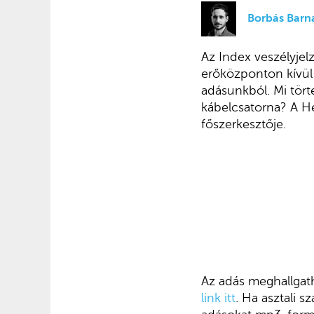
Borbás Barn
Az Index veszélyjel
erőközponton kívül
adásunkból. Mi tör
kábelcsatorna? A H
főszerkesztője.
Az adás meghallgath
link itt
. Ha asztali 