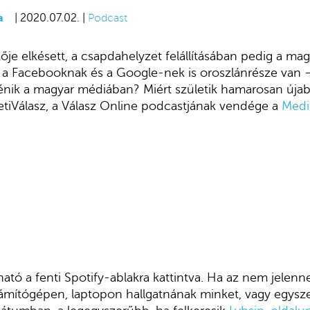
a
| 2020.07.02. |
Podcast
zője elkésett, a csapdahelyzet felállításában pedig a ma
 a Facebooknak és a Google-nek is oroszlánrésze van –
ténik a magyar médiában? Miért születik hamarosan úja
etiVálasz, a Válasz Online podcastjának vendége a
Medi
ató a fenti Spotify-ablakra kattintva. Ha az nem jelen
számítógépen, laptopon hallgatnának minket, vagy egysz