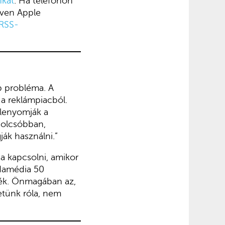
nkat
. Ha telefonon
ven Apple
RSS-
b probléma. A
 a reklámpiacból.
 lenyomják a
l olcsóbban,
ák használni.”
a kapcsolni, amikor
Indamédia 50
ték. Önmagában az,
etünk róla, nem