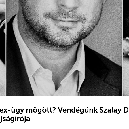
dex-ügy mögött? Vendégünk Szalay Dá
jságírója