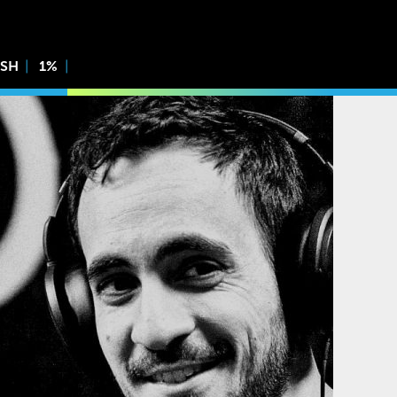
ISH
1%