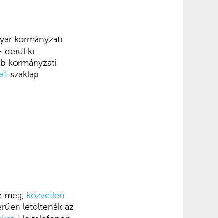
gyar kormányzati
 derül ki
bb kormányzati
a1
szaklap
ne meg,
közvetlen
erűen letöltenék az