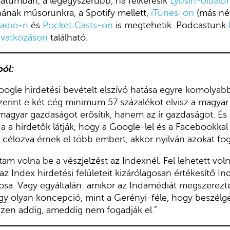
tumban, a legegyszerűbb, ha felkeresik
Lybsin-oldalu
nának műsorunkra, a Spotify mellett,
iTunes-on
(más né
Radio-n
és
Pocket Casts-on
is megtehetik. Podcastunk
ivatkozáson
található.
ból:
ogle hirdetési bevételt elszívó hatása egyre komolyab
zerint e két cég minimum 57 százalékot elvisz a magyar
magyar gazdaságot erősítik, hanem az ír gazdaságot. És
 Ha a hirdetők látják, hogy a Google-lel és a Facebookka
célozva érnek el több embert, akkor nyilván azokat fogj
m volna be a vészjelzést az Indexnél. Fel lehetett voln
t az Index hirdetési felületeit kizárólagosan értékesítő 
nosa. Vagy egyáltalán: amikor az Indamédiát megszerez
gy olyan koncepció, mint a Gerényi-féle, hogy beszélg
észen addig, ameddig nem fogadják el.”