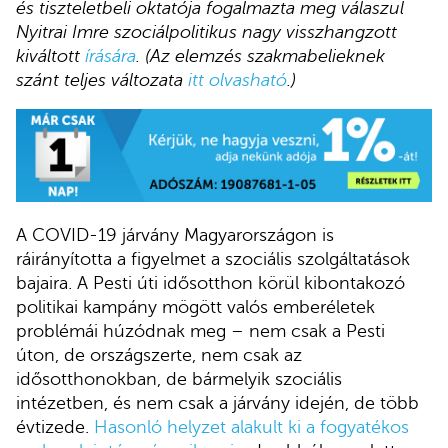
és tiszteletbeli oktatója fogalmazta meg válaszul
Nyitrai Imre szociálpolitikus nagy visszhangzott
kiváltott
írására
. (Az elemzés szakmabelieknek
szánt teljes változata
itt olvasható
.)
A COVID-19 járvány Magyarországon is
ráirányította a figyelmet a szociális szolgáltatások
bajaira. A Pesti úti idősotthon körül kibontakozó
politikai kampány mögött valós emberéletek
problémái húzódnak meg – nem csak a Pesti
úton, de országszerte, nem csak az
idősotthonokban, de bármelyik szociális
intézetben, és nem csak a járvány idején, de több
évtizede.
Hasonló helyzet alakult ki a fogyatékos