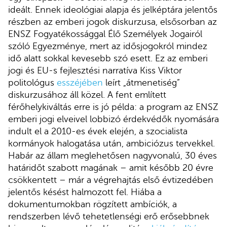
ideált. Ennek ideológiai alapja és jelképtára jelentős
részben az emberi jogok diskurzusa, elsősorban az
ENSZ Fogyatékossággal Élő Személyek Jogairól
szóló Egyezménye, mert az idősjogokról mindez
idő alatt sokkal kevesebb szó esett. Ez az emberi
jogi és EU-s fejlesztési narratíva Kiss Viktor
politológus
esszéjében
leírt „átmenetiség”
diskurzusához áll közel. A fent említett
férőhelykiváltás erre is jó példa: a program az ENSZ
emberi jogi elveivel lobbizó érdekvédők nyomására
indult el a 2010-es évek elején, a szocialista
kormányok halogatása után, ambiciózus tervekkel.
Habár az állam meglehetősen nagyvonalú, 30 éves
határidőt szabott magának – amit később 20 évre
csökkentett – már a végrehajtás első évtizedében
jelentős késést halmozott fel. Hiába a
dokumentumokban rögzített ambíciók, a
rendszerben lévő tehetetlenségi erő erősebbnek