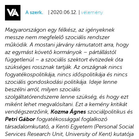
A szerk.
| 2020.06.12. |
vélemény
Magyarországon egy félkész, az igényeknek
messze nem megfelelő szociális rendszer
működik. A mostani járvány rámutatott arra, hogy
az egymást követő kormányok – pártállástól
függetlenül – a szociális szektort évtizedek óta
szükséges rossznak tartják. Az országnak nincs
fogyatékospolitikája, nincs időspolitikája és nincs
szociális gondoskodási politikája. Ideje lenne
beszélni arról, milyen szociális
szolgáltatórendszerre lenne szükség, és hogy ezt
miként lehet megvalósítani. Ezt a kemény kritikát
vendégszerzőink,
Kozma Ágnes
szociálpolitikus és
Petri Gábor
fogyatékossággal foglalkozó
társadalomkutató, a Kenti Egyetem (Personal Social
Services Research Unit, University of Kent) kutatója