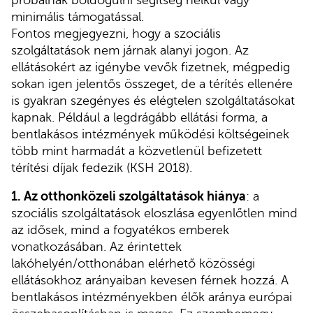
minimális támogatással.
Fontos megjegyezni, hogy a szociális
szolgáltatások nem járnak alanyi jogon. Az
ellátásokért az igénybe vevők fizetnek, mégpedig
sokan igen jelentős összeget, de a térítés ellenére
is gyakran szegényes és elégtelen szolgáltatásokat
kapnak. Például a legdrágább ellátási forma, a
bentlakásos intézmények működési költségeinek
több mint harmadát a közvetlenül befizetett
térítési díjak fedezik (KSH 2018).
1. Az otthonközeli szolgáltatások hiánya
: a
szociális szolgáltatások eloszlása egyenlőtlen mind
az idősek, mind a fogyatékos emberek
vonatkozásában. Az érintettek
lakóhelyén/otthonában elérhető közösségi
ellátásokhoz arányaiban kevesen férnek hozzá. A
bentlakásos intézményekben élők aránya európai