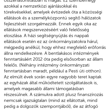
összehasonlításban is magas. Ez szembemegy
azokkal a nemzetközi ajánlásokkal és
törekvésekkel, amelyek évtizedek óta a közösségi
ellátások és a személyközpontú segítő hálózatok
fejlesztését szorgalmazzák. Ennek egyik oka az
ellátások megszervezéséért való felelősség
eloszlása. A házi segítségnyújtás és nappali
ellátások esetén ez az önkormányzatokra hárul,
mégpedig anélkül, hogy ehhez megfelelő erőforrás
állna rendelkezésre. A bentlakásos intézmények
fenntartásáért 2012 óta pedig elsősorban az állam
felelős. (Néhány intézmény önkormányzati
fenntartásban maradt, például a Pesti úti otthon).
Az elmúlt évek során egyre nagyobb teret kaptak
az egyházak által működtetett szolgáltatások is,
amelyek magasabb állami támogatásban
részesülnek. A számukra adott plusz finanszírozás
nemcsak igazságtalan (mind az ellátottak, mind
pedig a dolgozók szempontjából), de az átfogó