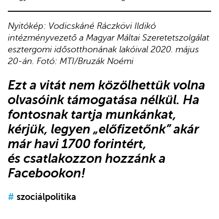
Nyitókép: Vodicskáné Ráczkövi Ildikó
intézményvezető a Magyar Máltai Szeretetszolgálat
esztergomi idősotthonának lakóival 2020. május
20-án. Fotó: MTI/Bruzák Noémi
Ezt a vitát nem közölhettük volna
olvasóink támogatása nélkül. Ha
fontosnak tartja munkánkat,
kérjük,
legyen „előfizetőnk”
akár
már havi 1700 forintért,
és
csatlakozzon hozzánk a
Facebookon
!
#
szociálpolitika