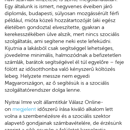
Egy általunk is ismert, negyvenes éveiben járó
diplomás, budapesti, súlyosan mozgássérült férfi
például, mióta közeli hozzátartozóját (aki egész
életében gondozta) elveszítette, gyakran a
kerekesszékében ülve alszik, mert nincs szociális
szolgáltatás, ami segítene neki este lefeküdni.
Kijutnia a lakásból csak segítséggel lehetséges,
jövedelme minimális, halmozódnak a befizetetlen
számlák, barátok segítségével él túl egyelőre – feje
fölött az idősotthonba való kényszerű költözés
lebeg. Helyzete messze nem egyedi
Magyarországon, az ő segítésük is a szociális
szolgáltatórendszer dolga lenne.
Nyitrai Imre volt államtitkár Válasz Online-
on
megjelent
időszerű írása kiváló alkalom lett
volna a szembenézésre és a szociális szektor
alapvető gondjainak számbavételére, de érzésünk
szerint a cikk csupán a felületet karcolgatja,