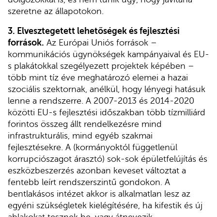
szeretne az állapotokon.
3. Elvesztegetett lehetőségek és fejlesztési
források.
Az Európai Uniós források –
kommunikációs ügynökségek kampányaival és EU-
s plakátokkal szegélyezett projektek képében –
több mint tíz éve meghatározó elemei a hazai
szociális szektornak, anélkül, hogy lényegi hatásuk
lenne a rendszerre. A 2007-2013 és 2014-2020
közötti EU-s fejlesztési időszakban több tízmilliárd
forintos összeg állt rendelkezésre mind
infrastrukturális, mind egyéb szakmai
fejlesztésekre. A (kormányoktól függetlenül
korrupciószagot árasztó) sok-sok épületfelújítás és
eszközbeszerzés azonban keveset változtat a
fentebb leírt rendszerszintű gondokon. A
bentlakásos intézet akkor is alkalmatlan lesz az
egyéni szükségletek kielégítésére, ha kifestik és új