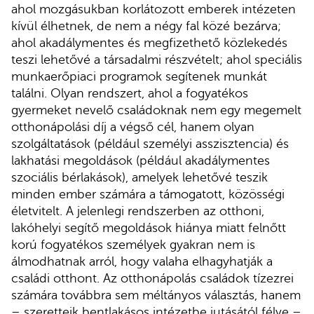
ahol mozgásukban korlátozott emberek intézeten
kívül élhetnek, de nem a négy fal közé bezárva;
ahol akadálymentes és megfizethető közlekedés
teszi lehetővé a társadalmi részvételt; ahol speciális
munkaerőpiaci programok segítenek munkát
találni. Olyan rendszert, ahol a fogyatékos
gyermeket nevelő családoknak nem egy megemelt
otthonápolási díj a végső cél, hanem olyan
szolgáltatások (például személyi asszisztencia) és
lakhatási megoldások (például akadálymentes
szociális bérlakások), amelyek lehetővé teszik
minden ember számára a támogatott, közösségi
életvitelt. A jelenlegi rendszerben az otthoni,
lakóhelyi segítő megoldások hiánya miatt felnőtt
korú fogyatékos személyek gyakran nem is
álmodhatnak arról, hogy valaha elhagyhatják a
családi otthont. Az otthonápolás családok tízezrei
számára továbbra sem méltányos választás, hanem
– szeretteik bentlakásos intézetbe jutásától félve –