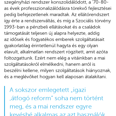
szegényházi rendszer konszolidálódott, a ’70-80-
as évek professzionalizálódásra törekvő fejlesztései
pedig befejezetlenek maradtak. Az ellátórendszert
így érte a rendszerváltás, és míg a Szociális törvény
1993-ban a pénzbeli ellátásokat és a családok
támogatását teljesen új alapra helyezte, addig
az idősek és fogyatékos emberek szolgáltatásait
gyakorlatilag érintetlenül hagyta és egy olyan
elavult, alkalmatlan rendszert rögzített, amit azóta
foltozgattunk. Ezért nem elég a vitáinkban a mai
szolgáltatásokról elmélkedni, hanem arról is
beszélni kellene, milyen szolgáltatások hiányoznak,
és a meglévőket hogyan kell alaposan átalakítani.
A sokszor emlegetett „igazi
,átfogó reform” soha nem történt
meg, és a mai rendszer egyre
kevésbé alkalmas az azt használók