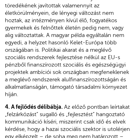
töredékének javítottak valamennyit az
életkörülményein, de lényegi változást nem
hoztak, az intézményen kívül élő, fogyatékos
gyermekek és felnőttek életén pedig nem, vagy
alig változtattak. A magyar példa egyáltalán nem
egyedi, a helyzet hasonló Kelet-Európa több
országában is. Politikai akarat és a meglévő
szociális rendszerek fejlesztése nélkül az EU-s
pénzből finanszírozott szociális és egészségügyi
projektek ambíciói sok országban megfeneklenek
a meglévő rendszerek alulfinanszírozottságán és
alkalmatlanságán, támogató társadalmi környezet
híján.
4. A fejlődés délibábja.
Az előző pontban leírtakat
„felzárkózást” sugalló és „fejlesztést” hangoztató
kommunikáció kíséri, miszerint csak idő és elvek
kérdése, hogy a hazai szociális szektor is utolérjen
egy elképzelt – de soha meg nem határozott –