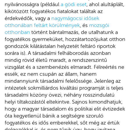
nyilvánosságra (például
a gödi eset
, ahol alultáplált,
kikötözött fogyatékos fiatalokat találtak az
érdekvédők, vagy a
nagymágocsi idősek
otthonában feltárt körülmények
, és
mozsgói
otthonban
történt bántalmazás, de utalhatunk a
fogyatékos gyermeküket, hozzátartozójukat otthon
gondozók kilátástalan helyzetét feltáró riportok
sorára is). A társadalmi felháborodás azonban
mindig rövid életű maradt, a rendszerszintű
vizsgálat és a szembenézés elmaradt. Félreértés ne
essék, ez nem csupán az állam, hanem
mindannyiunk társadalmi felelőssége. Jelenleg az
intézetek sokmilliárdos kiváltási programját is teljes
társadalmi közöny övezi, néhány rosszindulatú
helyi tiltakozástól eltekintve. Sajnos kimondhatjuk,
hogy a magyar társadalom és politikai elit évtizedek
óta kegyetlenül bánik a segítségre szoruló
fogyatékos és idős emberekkel, sőt még az értük
dolgozókkal is, és nem tűnik úgy, hogy javítana