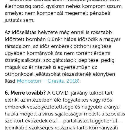
élethosszig tartó, gyakran nehéz kompromisszum,
amelyet nem kompenzál megemelt pénzbeli
juttatás sem.
Az idősellátás helyzete még ennél is rosszabb.
Időzített bombán ülünk: hiába idősödik a magyar
társadalom, az idős emberek otthoni segítése
ügyében kormányok óta nem történt érdemi
stratégiaalkotás, szolgáltatások kiépítése, pedig
maguk az érintettek is egyértelműen az
otthonközeli ellátásokat részesítenék előnyben
(lásd
Monostori – Gresits, 2018
).
6. Merre tovább?
A COVID-járvány tükröt tart
elénk: az intézetben élő fogyatékos vagy idős
emberek veszélyeztetettsége és nagyobb arányú
halála mögött a vírus sajátosságai mellett a szociális
szektort évtizedek óta – pártállástól függetlenül –
leginkább szükséges rossznak tartó kormányzati