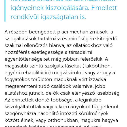
igényeinek kiszolgálására. Emellett
rendkívül igazságtalan is.
A részben beengedett piaci mechanizmusok a
szolgáltatások tartalmára és minőségére kiterjedő
szakmai ellenőrzés hiánya, az ellátásokhoz való
hozzáférés esetlegessége a társadalmi
egyenlőtlenségeket még jobban felerősítik. A
magasabb szintű szolgáltatásokat ( lakóotthon,
egyéni rehabilitáció) megvásárolni, vagy ahogy a
fogyatékos területen maguknak vért izzadva
megteremteni tudó családok valamivel jobb
ellátáshoz jutnak, de ők csak elenyésző kisebbség.
Az érintettek döntő többsége, a leginkább
kiszolgáltatottak vagy a kormányoktól függetlenül
szegényházra hasonlító intézeti körülmények
között élnek, vagy otthonukban, magukra hagyva
próbálnak boldogulni segítség nélkül vagy