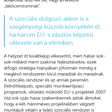
ablakokat tesznek be, vagy átnevezik
„lakócentrumnak”.
A szociális dolgozó akkor is a
szegénységi küszöb környékén él,
ha három EU-s zászlós képzési
oklevele van a vitrinben.
A helyzet itt kiváltképp elkeserítő, mert habár sok-
sok milliárd ment szakmai fejlesztésekre, ezek
átfogó stratégia hiányában jóformán mindig a
meglévő rendszeren kívül maradtak és maradnak.
A szociális rendszer és az annak peremén
(felnőttképzés, speciális munkaerőpiaci
programok, oktatás) működő EU-s projektek 2007
óta sok száz hazai szakembernek adtak álmokat,
hogy a két-hároméves projektekben végzett
munkájuk végén a teljes szociális rendszer is