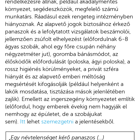
rendelkezésre állnak, például akadálymentes
környezet, segédeszközök, megfelelő számú
munkatárs. Ráadásul ezek rengeteg intézményben
hiányoznak. Az alapvető jogok biztosához érkező
panaszok és a lefolytatott vizsgálatok beszámolói,
jellemzően zsúfolt elhelyezést (előfordulnak 6-8
ágyas szobák, ahol egy főre csupán néhány
négyzetméter jut), goromba bánásmódot, az
élősködők előfordulását (poloska, ágyi poloska), a
rossz higiénés körülményeket, a privát szféra
hiányát és az alapvető emberi méltóság
megsértését kifogásolják (például helyenként a
lakók mosdatása, tisztázása mások jelenlétében
zajlik). Emellett az ingerszegény környezetet említik
(előfordul, hogy emberek évekig nem hagyják el
nemhogy az épületet, de a szobájukat
sem).
Itt
lehet
szemezgetni
a jelentésekből.
„
Egy névtelenséget kérő panaszos (…)