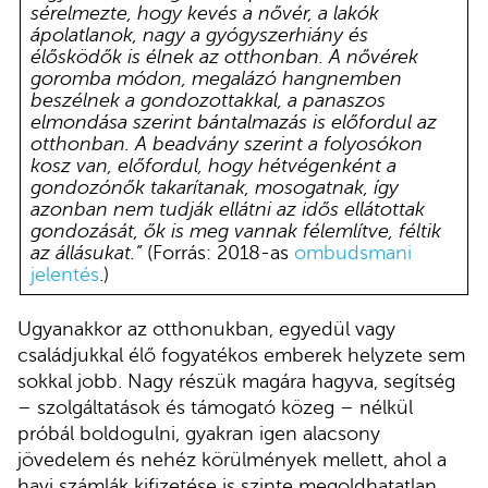
sérelmezte, hogy kevés a nővér, a lakók
ápolatlanok, nagy a gyógyszerhiány és
élősködők is élnek az otthonban. A nővérek
goromba módon, megalázó hangnemben
beszélnek a gondozottakkal, a panaszos
elmondása szerint bántalmazás is előfordul az
otthonban. A beadvány szerint a folyosókon
kosz van, előfordul, hogy hétvégenként a
gondozónők takarítanak, mosogatnak, így
azonban nem tudják ellátni az idős ellátottak
gondozását, ők is meg vannak félemlítve, féltik
az állásukat.”
(Forrás: 2018-as
ombudsmani
jelentés
.)
Ugyanakkor az otthonukban, egyedül vagy
családjukkal élő fogyatékos emberek helyzete sem
sokkal jobb. Nagy részük magára hagyva, segítség
– szolgáltatások és támogató közeg – nélkül
próbál boldogulni, gyakran igen alacsony
jövedelem és nehéz körülmények mellett, ahol a
havi számlák kifizetése is szinte megoldhatatlan.