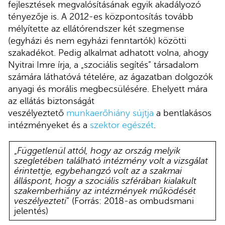
fejlesztések megvalósításának egyik akadályozó
tényezője is. A 2012-es központosítás tovább
mélyítette az ellátórendszer két szegmense
(egyházi és nem egyházi fenntartók) közötti
szakadékot. Pedig alkalmat adhatott volna, ahogy
Nyitrai Imre írja, a „szociális segítés” társadalom
számára láthatóvá tételére, az ágazatban dolgozók
anyagi és morális megbecsülésére. Ehelyett mára
az ellátás biztonságát
veszélyeztető
munkaerőhiány sújtja
a bentlakásos
intézményeket és a
szektor egészét
.
„
Függetlenül attól, hogy az ország melyik
szegletében található intézmény volt a vizsgálat
érintettje, egybehangzó volt az a szakmai
álláspont, hogy a szociális szférában kialakult
szakemberhiány az intézmények működését
veszélyezteti
” (Forrás: 2018-as ombudsmani
jelentés)