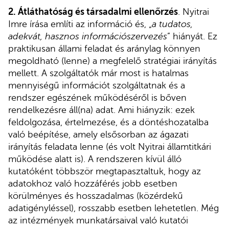
2. Átláthatóság és társadalmi ellenőrzés
. Nyitrai
Imre írása említi az információ és, „
a tudatos,
adekvát, hasznos információszervezés
” hiányát. Ez
praktikusan állami feladat és aránylag könnyen
megoldható (lenne) a megfelelő stratégiai irányítás
mellett. A szolgáltatók már most is hatalmas
mennyiségű információt szolgáltatnak és a
rendszer egészének működéséről is bőven
rendelkezésre áll(na) adat. Ami hiányzik: ezek
feldolgozása, értelmezése, és a döntéshozatalba
való beépítése, amely elsősorban az ágazati
irányítás feladata lenne (és volt Nyitrai államtitkári
működése alatt is). A rendszeren kívül álló
kutatóként többször megtapasztaltuk, hogy az
adatokhoz való hozzáférés jobb esetben
körülményes és hosszadalmas (közérdekű
adatigényléssel), rosszabb esetben lehetetlen. Még
az intézmények munkatársaival való kutatói