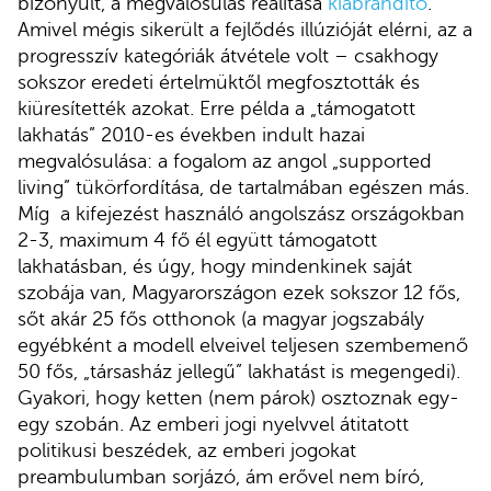
bizonyult, a megvalósulás realitása
kiábrándító
.
Amivel mégis sikerült a fejlődés illúzióját elérni, az a
progresszív kategóriák átvétele volt – csakhogy
sokszor eredeti értelmüktől megfosztották és
kiüresítették azokat. Erre példa a „támogatott
lakhatás” 2010-es években indult hazai
megvalósulása: a fogalom az angol „supported
living” tükörfordítása, de tartalmában egészen más.
Míg a kifejezést használó angolszász országokban
2-3, maximum 4 fő él együtt támogatott
lakhatásban, és úgy, hogy mindenkinek saját
szobája van, Magyarországon ezek sokszor 12 fős,
sőt akár 25 fős otthonok (a magyar jogszabály
egyébként a modell elveivel teljesen szembemenő
50 fős, „társasház jellegű” lakhatást is megengedi).
Gyakori, hogy ketten (nem párok) osztoznak egy-
egy szobán. Az emberi jogi nyelvvel átitatott
politikusi beszédek, az emberi jogokat
preambulumban sorjázó, ám erővel nem bíró,