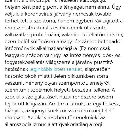
helyenként pedig pont a lényeget nem érinti. Úgy
véljük, a koronavírus-járvány nemcsak további
terhet tett a szektorra, hanem egyben rávilágított a
rendszer strukturális és évtizedek óta szinte
változatlan problémáira, valamint az ellátórendszer,
ezen belül különösen a nagy létszámot befogadó
intézmények alkalmatlanságára. (Ez nem csak
Magyarországon van így, az intézményes idős- és
fogyatékosellátás világszerte a járvány pusztító
hatásának
leginkább kitett terület
, alapvetően
hasonló okok miatt.) Jelen cikkünkben sorra
veszünk néhány olyan szempontot, amelyről
szerintünk szólamok helyett beszélni kellene. A
szociális szolgáltatások hazai rendszere sosem
fejlődött ki igazán. Amit ma látunk, az egy félkész,
hiányos, az igényeknek messze nem megfelelő
rendszer. Az okok részben történelmiek: az
államszocializmus alatt gyakorlatilag a régi