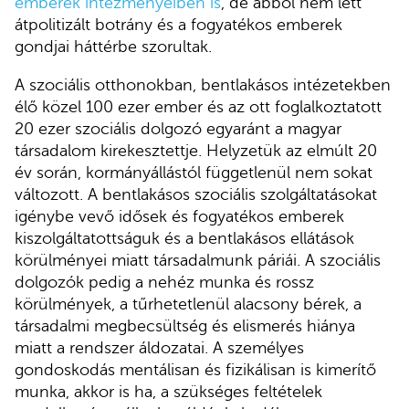
emberek intézményeiben is
, de abból nem lett
átpolitizált botrány és a fogyatékos emberek
gondjai háttérbe szorultak.
A szociális otthonokban, bentlakásos intézetekben
élő közel 100 ezer ember és az ott foglalkoztatott
20 ezer szociális dolgozó egyaránt a magyar
társadalom kirekesztettje. Helyzetük az elmúlt 20
év során, kormányállástól függetlenül nem sokat
változott. A bentlakásos szociális szolgáltatásokat
igénybe vevő idősek és fogyatékos emberek
kiszolgáltatottságuk és a bentlakásos ellátások
körülményei miatt társadalmunk páriái. A szociális
dolgozók pedig a nehéz munka és rossz
körülmények, a tűrhetetlenül alacsony bérek, a
társadalmi megbecsültség és elismerés hiánya
miatt a rendszer áldozatai. A személyes
gondoskodás mentálisan és fizikálisan is kimerítő
munka, akkor is ha, a szükséges feltételek