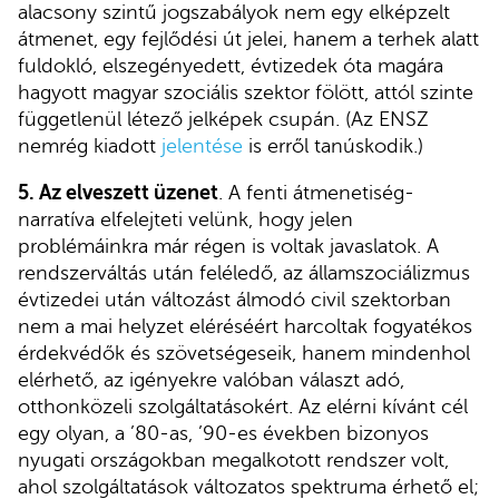
alacsony szintű jogszabályok nem egy elképzelt
átmenet, egy fejlődési út jelei, hanem a terhek alatt
fuldokló, elszegényedett, évtizedek óta magára
hagyott magyar szociális szektor fölött, attól szinte
függetlenül létező jelképek csupán. (Az ENSZ
nemrég kiadott
jelentése
is erről tanúskodik.)
5. Az elveszett üzenet
. A fenti átmenetiség-
narratíva elfelejteti velünk, hogy jelen
problémáinkra már régen is voltak javaslatok. A
rendszerváltás után feléledő, az államszociálizmus
évtizedei után változást álmodó civil szektorban
nem a mai helyzet eléréséért harcoltak fogyatékos
érdekvédők és szövetségeseik, hanem mindenhol
elérhető, az igényekre valóban választ adó,
otthonközeli szolgáltatásokért. Az elérni kívánt cél
egy olyan, a ’80-as, ’90-es években bizonyos
nyugati országokban megalkotott rendszer volt,
ahol szolgáltatások változatos spektruma érhető el;