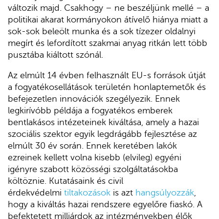
változik majd. Csakhogy – ne beszéljünk mellé – a
politikai akarat kormányokon átívelő hiánya miatt a
sok-sok beleölt munka és a sok tízezer oldalnyi
megírt és lefordított szakmai anyag ritkán lett több
pusztába kiáltott szónál.
Az elmúlt 14 évben felhasznált EU-s források útját
a fogyatékosellátások területén honlaptemetők és
befejezetlen innovációk szegélyezik. Ennek
legkirívóbb példája a fogyatékos emberek
bentlakásos intézeteinek kiváltása, amely a hazai
szociális szektor egyik legdrágább fejlesztése az
elmúlt 30 év során. Ennek keretében lakók
ezreinek kellett volna kisebb (elvileg) egyéni
igényre szabott közösségi szolgáltatásokba
költöznie. Kutatásaink és civil
érdekvédelmi
tiltakozások
is azt
hangsúlyozzák
,
hogy a kiváltás hazai rendszere egyelőre fiaskó. A
befektetett milliárdok az intézményekben élők