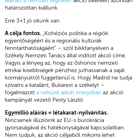
aláírást a nemzeti régiókért
akció sikeréért azonban
határozottan kiállunk.
Erre 3+1 jó okunk van.
A célja fontos.
„Kohéziós politika a régiók
egyenlőségéért és a regionális kultúrák
fenntarthatóságáért” – szól bikkfanyelven a
Székely Nemzeti Tanács által indított akció címe.
Vagyis a lényeg az, hogy az őshonos nemzeti
etnikai kisebbségek pénzhez juthassanak a saját
kormányuktól függetlenül is. Hogy Madrid ne tudja
szívatni a katalánt, Bukarest a székelyt –
fogalmazott
a nekünk adott interjúban
az akció
kampányát vezető Pesty László.
Egymillió aláírás = létakarat-nyilvánítás.
Nincsenek illúzióink az EU-s bürokrácia
gyorsaságával és hatékonyságával kapcsolatban.
Nem tudjuk, az akció céljaiból mikorra lehet