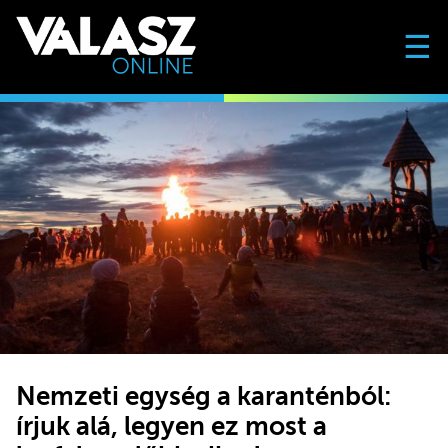
☰
Nemzeti egység a karanténból:
írjuk alá, legyen ez most a