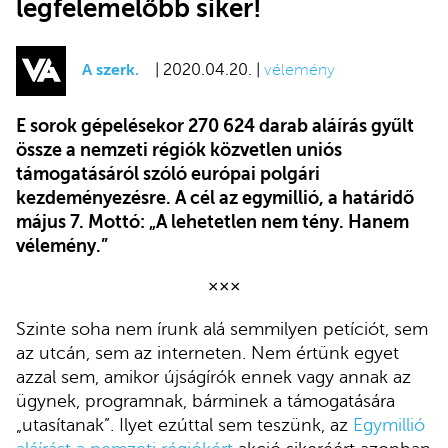
legfelemelőbb siker!
A szerk.
| 2020.04.20. |
vélemény
E sorok gépelésekor 270 624 darab aláírás gyűlt
össze a nemzeti régiók közvetlen uniós
támogatásáról szóló európai polgári
kezdeményezésre. A cél az egymillió, a határidő
május 7. Mottó: „A lehetetlen nem tény. Hanem
vélemény.”
×××
Szinte soha nem írunk alá semmilyen petíciót, sem
az utcán, sem az interneten. Nem értünk egyet
azzal sem, amikor újságírók ennek vagy annak az
ügynek, programnak, bárminek a támogatására
„utasítanak”. Ilyet ezúttal sem teszünk, az
Egymillió