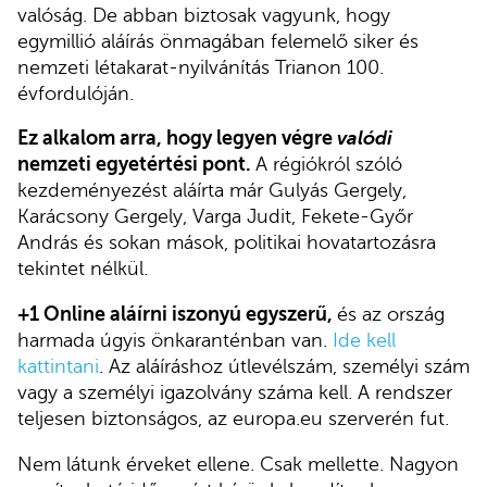
valóság. De abban biztosak vagyunk, hogy
egymillió aláírás önmagában felemelő siker és
nemzeti létakarat-nyilvánítás Trianon 100.
évfordulóján.
Ez alkalom arra, hogy legyen végre
valódi
nemzeti egyetértési pont.
A régiókról szóló
kezdeményezést aláírta már Gulyás Gergely,
Karácsony Gergely, Varga Judit, Fekete-Győr
András és sokan mások, politikai hovatartozásra
tekintet nélkül.
+1 Online aláírni iszonyú egyszerű,
és az ország
harmada úgyis önkaranténban van.
Ide kell
kattintani
. Az aláíráshoz útlevélszám, személyi szám
vagy a személyi igazolvány száma kell. A rendszer
teljesen biztonságos, az europa.eu szerverén fut.
Nem látunk érveket ellene. Csak mellette. Nagyon