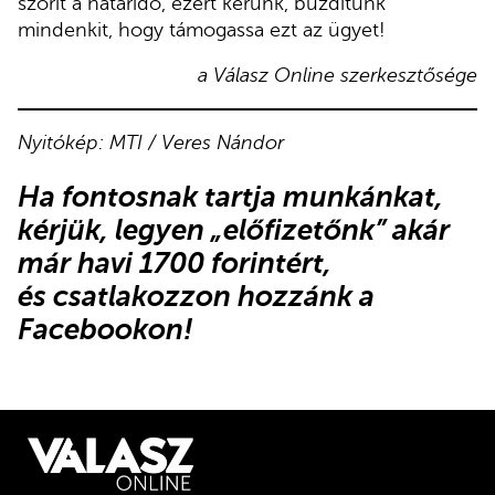
szorít a határidő, ezért kérünk, buzdítunk
mindenkit, hogy támogassa ezt az ügyet!
a Válasz Online szerkesztősége
Nyitókép: MTI / Veres Nándor
Ha fontosnak tartja munkánkat,
kérjük,
legyen „előfizetőnk”
akár
már havi 1700 forintért,
és
csatlakozzon hozzánk a
Facebookon
!