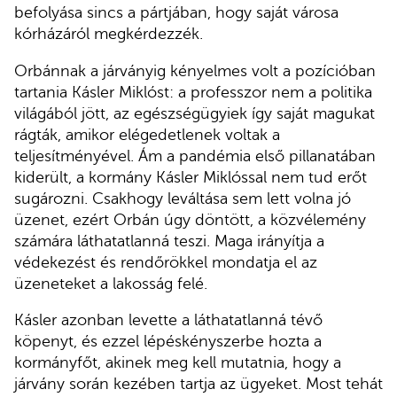
befolyása sincs a pártjában, hogy saját városa
kórházáról megkérdezzék.
Orbánnak a járványig kényelmes volt a pozícióban
tartania Kásler Miklóst: a professzor nem a politika
világából jött, az egészségügyiek így saját magukat
rágták, amikor elégedetlenek voltak a
teljesítményével. Ám a pandémia első pillanatában
kiderült, a kormány Kásler Miklóssal nem tud erőt
sugározni. Csakhogy leváltása sem lett volna jó
üzenet, ezért Orbán úgy döntött, a közvélemény
számára láthatatlanná teszi. Maga irányítja a
védekezést és rendőrökkel mondatja el az
üzeneteket a lakosság felé.
Kásler azonban levette a láthatatlanná tévő
köpenyt, és ezzel lépéskényszerbe hozta a
kormányfőt, akinek meg kell mutatnia, hogy a
járvány során kezében tartja az ügyeket. Most tehát