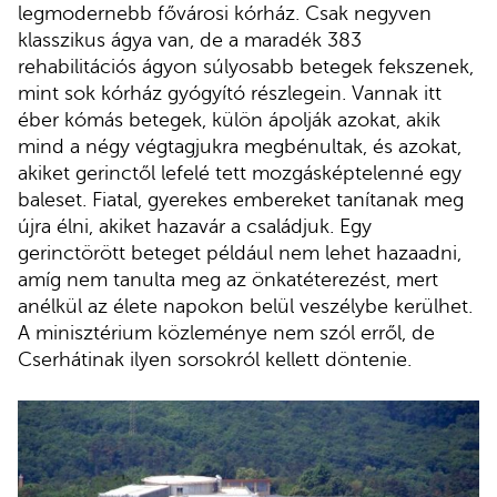
legmodernebb fővárosi kórház. Csak negyven
klasszikus ágya van, de a maradék 383
rehabilitációs ágyon súlyosabb betegek fekszenek,
mint sok kórház gyógyító részlegein. Vannak itt
éber kómás betegek, külön ápolják azokat, akik
mind a négy végtagjukra megbénultak, és azokat,
akiket gerinctől lefelé tett mozgásképtelenné egy
baleset. Fiatal, gyerekes embereket tanítanak meg
újra élni, akiket hazavár a családjuk. Egy
gerinctörött beteget például nem lehet hazaadni,
amíg nem tanulta meg az önkatéterezést, mert
anélkül az élete napokon belül veszélybe kerülhet.
A minisztérium közleménye nem szól erről, de
Cserhátinak ilyen sorsokról kellett döntenie.