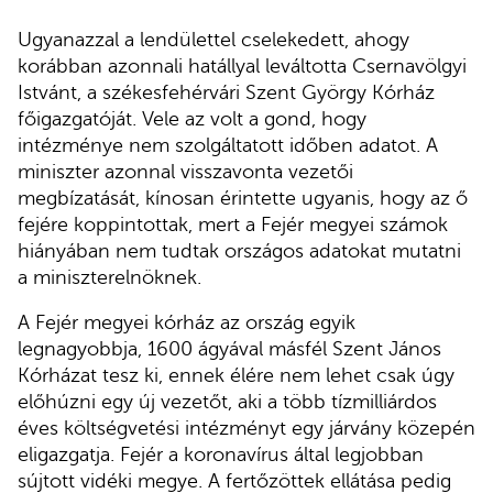
Ugyanazzal a lendülettel cselekedett, ahogy
korábban azonnali hatállyal leváltotta Csernavölgyi
Istvánt, a székesfehérvári Szent György Kórház
főigazgatóját. Vele az volt a gond, hogy
intézménye nem szolgáltatott időben adatot. A
miniszter azonnal visszavonta vezetői
megbízatását, kínosan érintette ugyanis, hogy az ő
fejére koppintottak, mert a Fejér megyei számok
hiányában nem tudtak országos adatokat mutatni
a miniszterelnöknek.
A Fejér megyei kórház az ország egyik
legnagyobbja, 1600 ágyával másfél Szent János
Kórházat tesz ki, ennek élére nem lehet csak úgy
előhúzni egy új vezetőt, aki a több tízmilliárdos
éves költségvetési intézményt egy járvány közepén
eligazgatja. Fejér a koronavírus által legjobban
sújtott vidéki megye. A fertőzöttek ellátása pedig