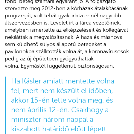
többi beteg számára egyaránt jó. A főigazgató
szervezte meg 2012-ben a kórházak átalakításának
programját, volt tehát gyakorlata ennél nagyobb
átszervezésben is. Levelet írt a tárca vezetőinek,
amelyben ismertette az elképzeléseit és kollégáival
nekiláttak a megvalósításnak. A haza és máshova
sem küldhető súlyos állapotú betegeket a
pavilonokba szállították volna át, a koronavírusosok
pedig az új épületben gyógyulhattak
volna. Egymástól függetlenül, biztonságosan.
Ha Kásler amiatt mentette volna
fel, mert nem készült el időben,
akkor 15-én tette volna meg, és
nem április 12-én. Csakhogy a
miniszter három nappal a
kiszabott határidő előtt lépett.