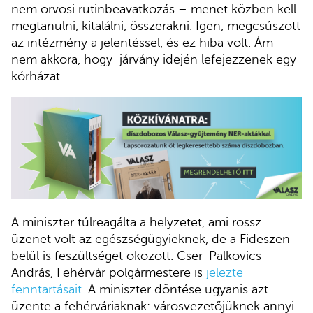
nem orvosi rutinbeavatkozás – menet közben kell
megtanulni, kitalálni, összerakni. Igen, megcsúszott
az intézmény a jelentéssel, és ez hiba volt. Ám
nem akkora, hogy járvány idején lefejezzenek egy
kórházat.
A miniszter túlreagálta a helyzetet, ami rossz
üzenet volt az egészségügyieknek, de a Fideszen
belül is feszültséget okozott. Cser-Palkovics
András, Fehérvár polgármestere is
jelezte
fenntartásait
. A miniszter döntése ugyanis azt
üzente a fehérváriaknak: városvezetőjüknek annyi