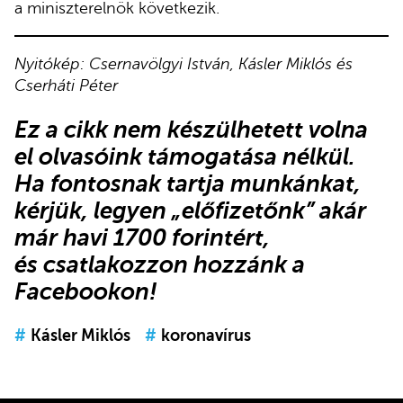
a miniszterelnök következik.
Nyitókép: Csernavölgyi István, Kásler Miklós és
Cserháti Péter
Ez a cikk nem készülhetett volna
el olvasóink támogatása nélkül.
Ha fontosnak tartja munkánkat,
kérjük,
legyen „előfizetőnk”
akár
már havi 1700 forintért,
és
csatlakozzon hozzánk a
Facebookon
!
#
Kásler Miklós
#
koronavírus