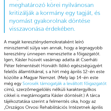
meghatározó körei nyilvánosan
kritizálják a kormány egy tagját, és
nyomást gyakorolnak döntése
visszavonása érdekében.
A magát kereszténydemokrataként leíró
miniszternél súlya van annak, hogy a legnagyobb
keresztény ünnepen menesztette a főigazgatót.
Igen, Kásler húsvét vasárnap adatta át Cserháti
Péter felmentését Horváth Ildikó egészségügyért
felelős államtitkárral, s a hírt még április 12-én este
közölte a Magyar Nemzet. (Mely lap 14-én este
még egy
Sorosék támogatják a leváltott főigazgatót
című, szerzőmegjelölés nélküli karaktergyilkos
cikkel is megtámogatta Kásler döntését.) A tárca
tájékoztatása szerint a felmentés oka, hogy az
„Országos Orvosi Rehabilitációs Intézetnek április