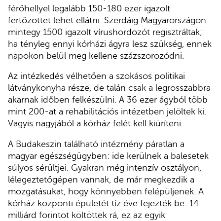
férőhellyel legalább 150-180 ezer igazolt
fertőzöttet lehet ellátni. Szerdáig Magyarországon
mintegy 1500 igazolt vírushordozót regisztráltak;
ha tényleg ennyi kórházi ágyra lesz szükség, ennek
napokon belül meg kellene százszorozódni.
Az intézkedés vélhetően a szokásos politikai
látványkonyha része, de talán csak a legrosszabbra
akarnak időben felkészülni. A 36 ezer ágyból több
mint 200-at a rehabilitációs intézetben jelöltek ki.
Vagyis nagyjából a kórház felét kell kiüríteni.
A Budakeszin található intézmény páratlan a
magyar egészségügyben: ide kerülnek a balesetek
súlyos sérültjei. Gyakran még intenzív osztályon,
lélegeztetőgépen vannak, de már megkezdik a
mozgatásukat, hogy könnyebben felépüljenek. A
kórház központi épületét tíz éve fejezték be: 14
milliárd forintot költöttek rá, ez az egyik