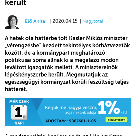
került
Élő Anita
| 2020.04.15. |
Nagytotál
A hetek óta háttérbe tolt
Kásler Miklós miniszter
„vérengzésbe” kezdett tekintélyes kórházvezetők
között, de
a kormánypárt meghatározó
politikusai
sorra állnak ki
a megalázó módon
leváltott igazgatók mellett. A miniszterelnök
lépéskényszerbe került. Megmutatjuk az
egészségügyi kormányzat körüli feszültség teljes
hátterét.