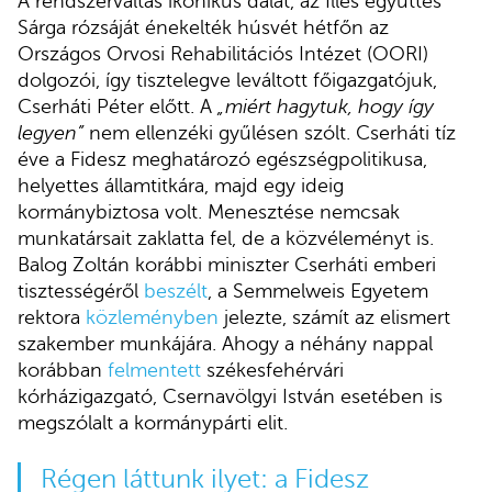
A rendszerváltás ikonikus dalát, az Illés együttes
Sárga rózsáját énekelték húsvét hétfőn az
Országos Orvosi Rehabilitációs Intézet (OORI)
dolgozói, így tisztelegve leváltott főigazgatójuk,
Cserháti Péter előtt. A
„miért hagytuk, hogy így
legyen”
nem ellenzéki gyűlésen szólt. Cserháti tíz
éve a Fidesz meghatározó egészségpolitikusa,
helyettes államtitkára, majd egy ideig
kormánybiztosa volt. Menesztése nemcsak
munkatársait zaklatta fel, de a közvéleményt is.
Balog Zoltán korábbi miniszter Cserháti emberi
tisztességéről
beszélt
, a Semmelweis Egyetem
rektora
közleményben
jelezte, számít az elismert
szakember munkájára. Ahogy a néhány nappal
korábban
felmentett
székesfehérvári
kórházigazgató, Csernavölgyi István esetében is
megszólalt a kormánypárti elit.
Régen láttunk ilyet: a Fidesz