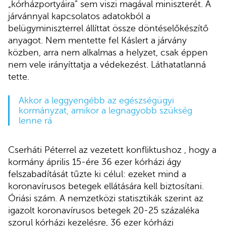
„kórházportyáira” sem viszi magával miniszterét. A
járvánnyal kapcsolatos adatokból a
belügyminiszterrel állíttat össze döntéselőkészítő
anyagot. Nem mentette fel Káslert a járvány
közben, arra nem alkalmas a helyzet, csak éppen
nem vele irányíttatja a védekezést. Láthatatlanná
tette.
Akkor a leggyengébb az egészségügyi
kormányzat, amikor a legnagyobb szükség
lenne rá
Cserháti Péterrel az vezetett konfliktushoz , hogy a
kormány április 15-ére 36 ezer kórházi ágy
felszabadítását tűzte ki célul: ezeket mind a
koronavírusos betegek ellátására kell biztosítani.
Óriási szám. A nemzetközi statisztikák szerint az
igazolt koronavírusos betegek 20-25 százaléka
szorul kórházi kezelésre, 36 ezer kórházi