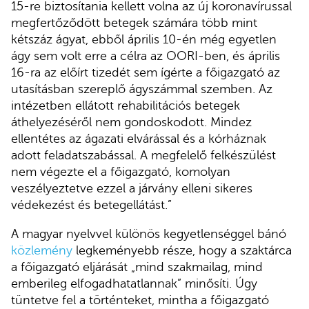
15-re biztosítania kellett volna az új koronavírussal
megfertőződött betegek számára több mint
kétszáz ágyat, ebből április 10-én még egyetlen
ágy sem volt erre a célra az OORI-ben, és április
16-ra az előírt tizedét sem ígérte a főigazgató az
utasításban szereplő ágyszámmal szemben. Az
intézetben ellátott rehabilitációs betegek
áthelyezéséről nem gondoskodott. Mindez
ellentétes az ágazati elvárással és a kórháznak
adott feladatszabással. A megfelelő felkészülést
nem végezte el a főigazgató, komolyan
veszélyeztetve ezzel a járvány elleni sikeres
védekezést és betegellátást.”
A magyar nyelvvel különös kegyetlenséggel bánó
közlemény
legkeményebb része, hogy a szaktárca
a főigazgató eljárását „mind szakmailag, mind
emberileg elfogadhatatlannak” minősíti. Úgy
tüntetve fel a történteket, mintha a főigazgató