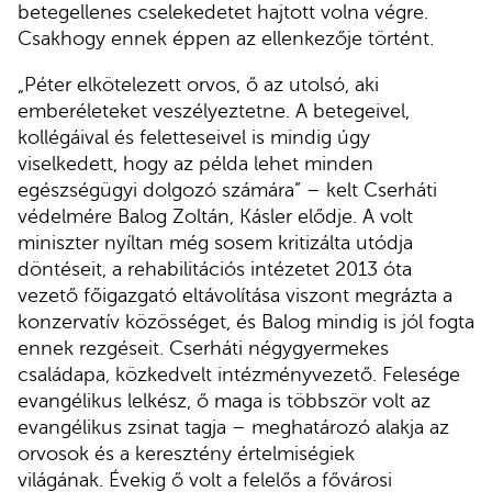
betegellenes cselekedetet hajtott volna végre.
Csakhogy ennek éppen az ellenkezője történt.
„Péter elkötelezett orvos, ő az utolsó, aki
emberéleteket veszélyeztetne. A betegeivel,
kollégáival és feletteseivel is mindig úgy
viselkedett, hogy az példa lehet minden
egészségügyi dolgozó számára” – kelt Cserháti
védelmére Balog Zoltán, Kásler elődje. A volt
miniszter nyíltan még sosem kritizálta utódja
döntéseit, a rehabilitációs intézetet 2013 óta
vezető főigazgató eltávolítása viszont megrázta a
konzervatív közösséget, és Balog mindig is jól fogta
ennek rezgéseit. Cserháti négygyermekes
családapa, közkedvelt intézményvezető. Felesége
evangélikus lelkész, ő maga is többször volt az
evangélikus zsinat tagja – meghatározó alakja az
orvosok és a keresztény értelmiségiek
világának. Évekig ő volt a felelős a fővárosi