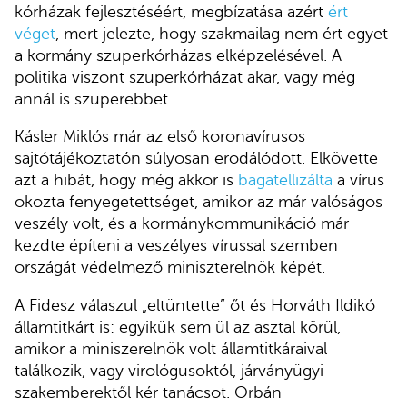
kórházak fejlesztéséért, megbízatása azért
ért
véget
, mert jelezte, hogy szakmailag nem ért egyet
a kormány szuperkórházas elképzelésével. A
politika viszont szuperkórházat akar, vagy még
annál is szuperebbet.
Kásler Miklós már az első koronavírusos
sajtótájékoztatón súlyosan erodálódott. Elkövette
azt a hibát, hogy még akkor is
bagatellizálta
a vírus
okozta fenyegetettséget, amikor az már valóságos
veszély volt, és a kormánykommunikáció már
kezdte építeni a veszélyes vírussal szemben
országát védelmező miniszterelnök képét.
A Fidesz válaszul „eltüntette” őt és Horváth Ildikó
államtitkárt is: egyikük sem ül az asztal körül,
amikor a miniszerelnök volt államtitkáraival
találkozik, vagy virológusoktól, járványügyi
szakemberektől kér tanácsot. Orbán