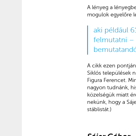
A lényeg a lényegb
mogulok egyelőre l
aki például 
felmutatni –
bemutatandó
A cikk ezen pontjá
Siklós települések n
Figura Ferencet. M
nagyon tudnánk, hi
közelségük miatt ér
nekünk, hogy a Sáje
stáblistát.)