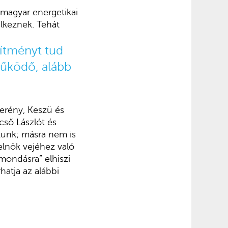
 magyar energetikai
lkeznek. Tehát
sítményt tud
működő, alább
erény, Keszü és
icső Lászlót és
tunk; másra nem is
elnök vejéhez való
mondásra” elhiszi
hatja az alábbi