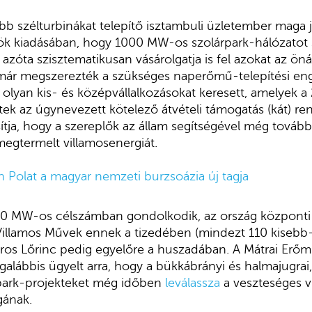
b szélturbinákat telepítő isztambuli üzletember maga j
ök kiadásában, hogy 1000 MW-os szolárpark-hálózatot
azóta szisztematikusan vásárolgatja is fel azokat az öná
ár megszerezték a szükséges naperőmű-telepítési eng
 olyan kis- és középvállalkozásokat keresett, amelyek a
ztek az úgynevezett kötelező átvételi támogatás (kát) r
ítja, hogy a szereplők az állam segítségével még további
 megtermelt villamosenergiát.
n Polat a magyar nemzeti burzsoázia új tagja
0 MW-os célszámban gondolkodik, az ország központi 
Villamos Művek ennek a tizedében (mindezt 110 kisebb
áros Lőrinc pedig egyelőre a huszadában. A Mátrai Erő
legalábbis ügyelt arra, hogy a bükkábrányi és halmajugra
park-projekteket még időben
leválassza
a veszteséges v
gának.