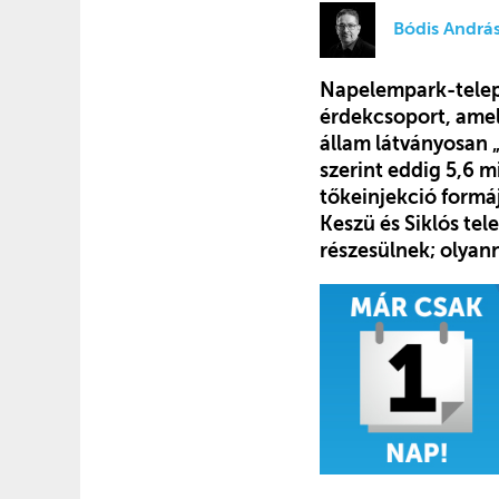
Bódis Andrá
Napelempark-telep
érdekcsoport, amely
állam látványosan „
szerint eddig 5,6 m
tőkeinjekció formá
Keszü és Siklós te
részesülnek; olyan