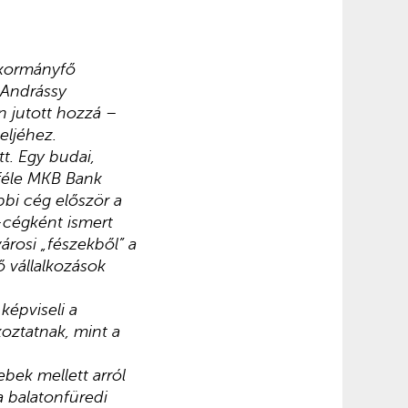
 kormányfő
 Andrássy
n jutott hozzá –
eljéhez.
t. Egy budai,
-féle MKB Bank
bbi cég először a
z-cégként ismert
városi „fészekből” a
 vállalkozások
képviseli a
koztatnak, mint a
ebek mellett arról
 balatonfüredi