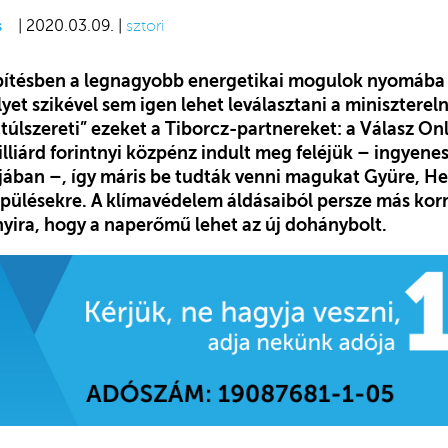
s
| 2020.03.09. |
sztori
ítésben a legnagyobb energetikai mogulok nyomába 
et szikével sem igen lehet leválasztani a minisztereln
túlszereti” ezeket a Tiborcz-partnereket: a Válasz Onl
illiárd forintnyi közpénz indult meg feléjük – ingyene
jában –, így máris be tudták venni magukat Gyüre, H
lepülésekre. A klímavédelem áldásaiból persze más kor
nyira, hogy a naperőmű lehet az új dohánybolt.