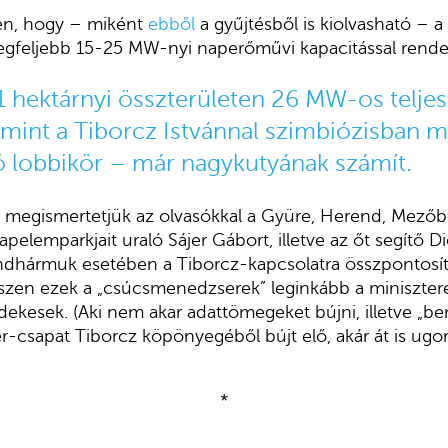
en, hogy – miként
ebből
a gyűjtésből is kiolvasható – a
egfeljebb 15-25 MW-nyi naperőművi kapacitással rende
61 hektárnyi összterületen 26 MW-os telje
 mint a Tiborcz Istvánnal szimbiózisban 
 lobbikör – már nagykutyának számít.
n megismertetjük az olvasókkal a Gyüre, Herend, Mezőb
apelemparkjait uraló Sájer Gábort, illetve az őt segítő D
indhármuk esetében a Tiborcz-kapcsolatra összpontosí
szen ezek a „csúcsmenedzserek” leginkább a miniszter
dekesek. (Aki nem akar adattömegeket bújni, illetve „be
r-csapat Tiborcz köpönyegéből bújt elő, akár át is ugor
*