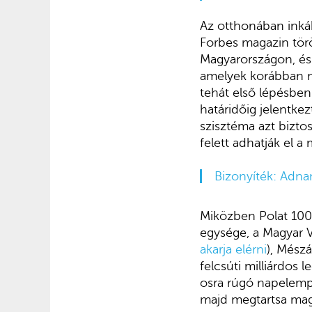
Az otthonában inkáb
Forbes magazin tör
Magyarországon, és 
amelyek korábban m
tehát első lépésben
határidőig jelentke
szisztéma azt biztos
felett adhatják el a
Bizonyíték: Adna
Miközben Polat 100
egysége, a Magyar 
akarja elérni
), Mész
felcsúti milliárdos 
osra rúgó napelem
majd megtartsa ma