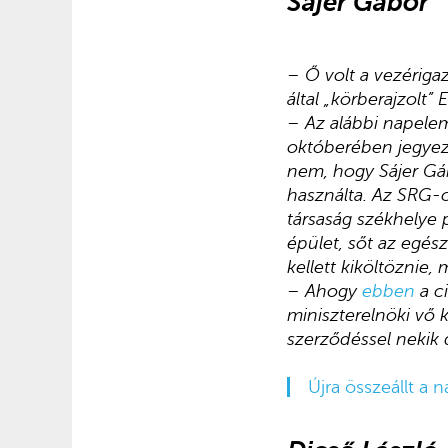
Sájer Gábor
– Ő volt a vezériga
által „körberajzolt”
– Az alábbi napelem
októberében jegyezt
nem, hogy Sájer Gáb
használta. Az SRG-c
társaság székhelye 
épület, sőt az egés
kellett kiköltöznie,
– Ahogy
ebben
a ci
miniszterelnöki vő 
szerződéssel nekik 
Újra összeállt a n