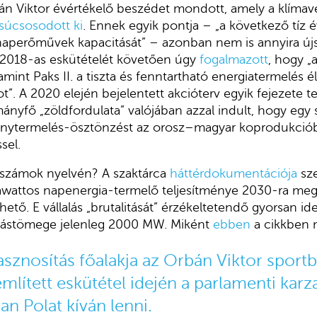
n Viktor évértékelő beszédet mondott, amely a klímav
súcsosodott ki
. Ennek egyik pontja – „a következő tíz
aperőművek kapacitását” – azonban nem is annyira újs
 2018-as eskütételét követően úgy
fogalmazott
, hogy „a
mint Paks II. a tiszta és fenntartható energiatermelés 
”. A 2020 elején bejelentett akcióterv egyik fejezete t
mányfő „zöldfordulata” valójában azzal indult, hogy egy 
lanytermelés-ösztönzést az orosz–magyar koprodukció
sel.
a számok nyelvén? A szaktárca
háttérdokumentációja
sze
awattos napenergia-termelő teljesítménye 2030-ra me
tő. E vállalás „brutalitását” érzékeltetendő gyorsan ideí
ástömege jelenleg 2000 MW. Miként
ebben
a cikkben m
asznosítás főalakja az Orbán Viktor sportb
mlített eskütétel idején a parlamenti kar
n Polat kíván lenni.