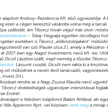
 alapított Andrssy-Rezidencia Kft. első ügyvezetője. A
eg ezen a cégen keresztül vásárolta volna meg a tarcali
Spa szállodát, ám Tiborcz István végül más úton-módo
zbeiktatásával
– Tokaj-Hegyalja egyetlen ötcsillagos hot
ngatlan esetében is Tiborcz „előkóstolójaként” működöt
daegyüttesről van szó (Pauler utca 2.), amely a Mészáros
lt át 2017-ben egy Alagút Investments nevű kft.-be. Utó
égű Dicső Lászlóra szállt, majd nemrég a tőzsdei Tiborc
l
landolt
. Lássunk csodát, Dicsőt nem rakta ki a krisztina
ig ott működnek a nevén lévő tanácsadó, vagyonkezelő
Invest Zrt.).
alkozásait rendre az a Nagy Zsuzsa Klaudia nevű ügyvéd 
a Tiborcz-érdekeltségek ugyanolyan intenzitással foglal
ar Endrét.
ársaságot is felesben tulajdonol Balázs Attilával, aki egy
cz-féle Appeninn Nyrt.-vel közösen
vette meg
a minap a