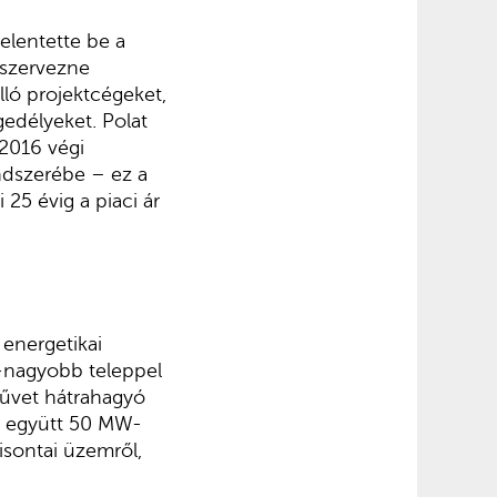
elentette be a
 szervezne
lló projektcégeket,
edélyeket. Polat
 2016 végi
endszerébe – ez a
 25 évig a piaci ár
energetikai
-nagyobb teleppel
művet hátrahagyó
i, együtt 50 MW-
isontai üzemről,