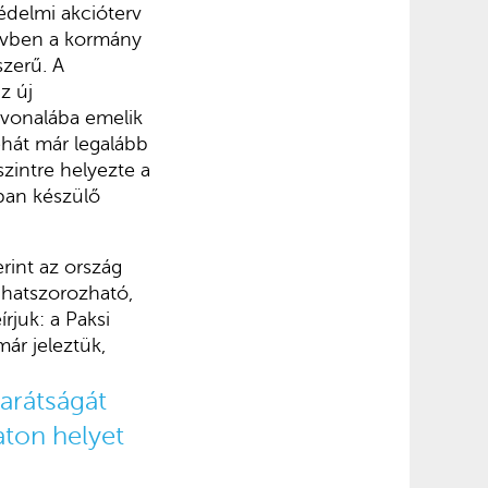
édelmi akcióterv
 évben a kormány
zerű. A
z új
élvonalába emelik
ehát már legalább
szintre helyezte a
ban készülő
rint az ország
ghatszorozható,
rjuk: a Paksi
ár jeleztük,
arátságát
zaton
helyet