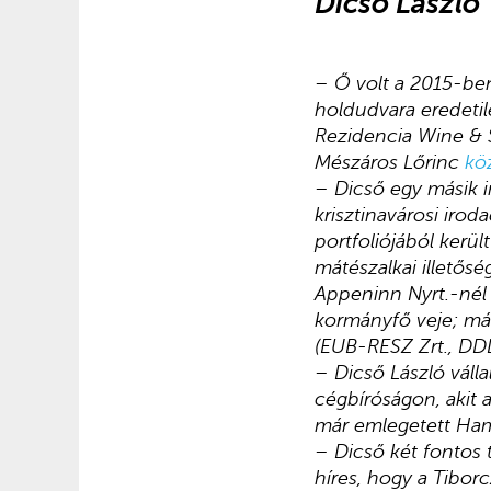
Dicső László
– Ő volt a 2015-ben
holdudvara eredetil
Rezidencia Wine & 
Mészáros Lőrinc
kö
– Dicső egy másik i
krisztinavárosi iro
portfoliójából kerü
mátészalkai illetős
Appeninn Nyrt.-né
kormányfő veje; má
(EUB-RESZ Zrt., DDL 
– Dicső László váll
cégbíróságon, akit 
már emlegetett Ham
– Dicső két fontos t
híres, hogy a Tibor