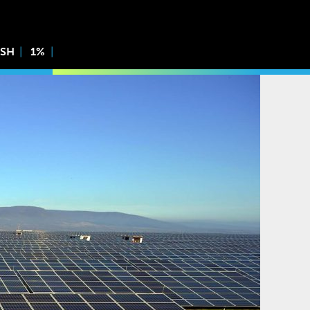
ISH
1%