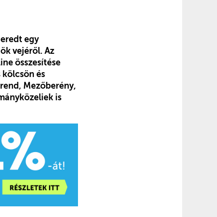
eredt egy
ök vejéről. Az
ine összesítése
s kölcsön és
erend, Mezőberény,
mányközeliek is