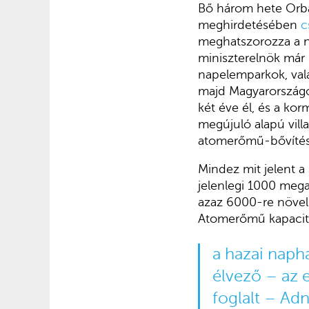
Bő három hete Orbá
meghirdetésében
c
meghatszorozza a n
miniszterelnök már
napelemparkok, vala
majd Magyarországot
két éve él, és a kor
megújuló alapú vil
atomerőmű-bővítés
Mindez mit jelent 
jelenlegi 1000 meg
azaz 6000-re növelhe
Atomerőmű kapacit
a hazai naph
élvező
– az e
foglalt
– Adna