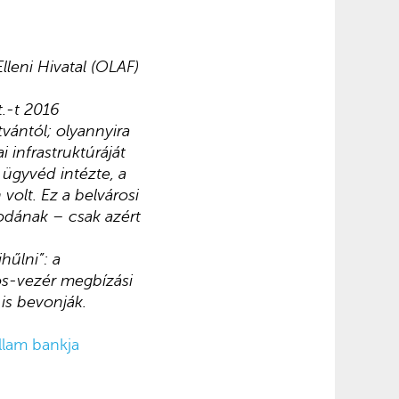
lleni Hivatal (OLAF)
t.-t 2016
vántól; olyannyira
 infrastruktúráját
ügyvéd intézte, a
volt. Ez a belvárosi
odának – csak azért
hűlni”: a
ios-vezér megbízási
is bevonják.
állam bankja