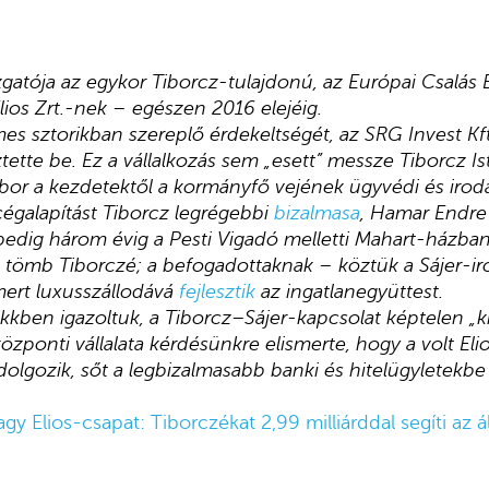
zgatója az egykor Tiborcz-tulajdonú, az Európai Csalás E
 Elios Zrt.-nek – egészen 2016 elejéig.
es sztorikban szereplő érdekeltségét, az SRG Invest Kf
ette be. Ez a vállalkozás sem „esett” messze Tiborcz Ist
or a kezdetektől a kormányfő vejének ügyvédi és irodai
égalapítást Tiborcz legrégebbi
bizalmasa
, Hamar Endre 
pedig három évig a Pesti Vigadó melletti Mahart-házban 
z tömb Tiborczé; a befogadottaknak – köztük a Sájer-ir
 mert luxusszállodává
fejlesztik
az ingatlanegyüttest.
kkben igazoltuk, a Tiborcz–Sájer-kapcsolat képtelen „ki
központi vállalata kérdésünkre elismerte, hogy a volt El
dolgozik, sőt a legbizalmasabb banki és hitelügyletekbe 
agy Elios-csapat: Tiborczékat 2,99 milliárddal segíti az 