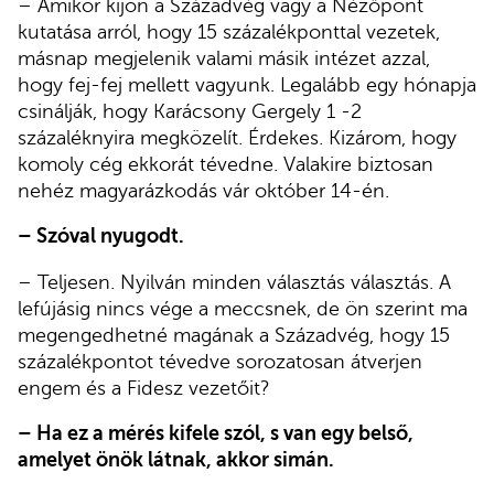
– Amikor kijön a Századvég vagy a Nézőpont
kutatása arról, hogy 15 százalékponttal vezetek,
másnap megjelenik valami másik intézet azzal,
hogy fej-fej mellett vagyunk. Legalább egy hónapja
csinálják, hogy Karácsony Gergely 1 -2
százaléknyira megközelít. Érdekes. Kizárom, hogy
komoly cég ekkorát tévedne. Valakire biztosan
nehéz magyarázkodás vár október 14-én.
– Szóval nyugodt.
– Teljesen. Nyilván minden választás választás. A
lefújásig nincs vége a meccsnek, de ön szerint ma
megengedhetné magának a Századvég, hogy 15
százalékpontot tévedve sorozatosan átverjen
engem és a Fidesz vezetőit?
– Ha ez a mérés kifele szól, s van egy belső,
amelyet önök látnak, akkor simán.