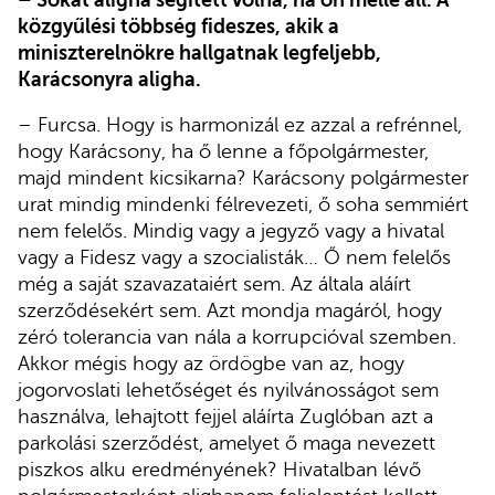
közgyűlési többség fideszes, akik a
miniszterelnökre hallgatnak legfeljebb,
Karácsonyra aligha.
– Furcsa. Hogy is harmonizál ez azzal a refrénnel,
hogy Karácsony, ha ő lenne a főpolgármester,
majd mindent kicsikarna? Karácsony polgármester
urat mindig mindenki félrevezeti, ő soha semmiért
nem felelős. Mindig vagy a jegyző vagy a hivatal
vagy a Fidesz vagy a szocialisták… Ő nem felelős
még a saját szavazataiért sem. Az általa aláírt
szerződésekért sem. Azt mondja magáról, hogy
zéró tolerancia van nála a korrupcióval szemben.
Akkor mégis hogy az ördögbe van az, hogy
jogorvoslati lehetőséget és nyilvánosságot sem
használva, lehajtott fejjel aláírta Zuglóban azt a
parkolási szerződést, amelyet ő maga nevezett
piszkos alku eredményének? Hivatalban lévő