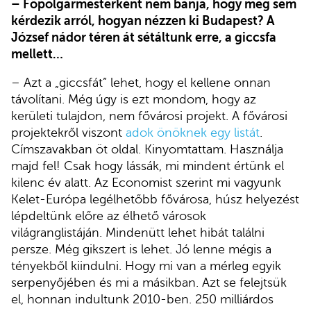
– Főpolgármesterként nem bánja, hogy meg sem
kérdezik arról, hogyan nézzen ki Budapest? A
József nádor téren át sétáltunk erre, a giccsfa
mellett…
– Azt a „giccsfát” lehet, hogy el kellene onnan
távolítani. Még úgy is ezt mondom, hogy az
kerületi tulajdon, nem fővárosi projekt. A fővárosi
projektekről viszont
adok önöknek egy listát
.
Címszavakban öt oldal. Kinyomtattam. Használja
majd fel! Csak hogy lássák, mi mindent értünk el
kilenc év alatt. Az Economist szerint mi vagyunk
Kelet-Európa legélhetőbb fővárosa, húsz helyezést
lépdeltünk előre az élhető városok
világranglistáján. Mindenütt lehet hibát találni
persze. Még gikszert is lehet. Jó lenne mégis a
tényekből kiindulni. Hogy mi van a mérleg egyik
serpenyőjében és mi a másikban. Azt se felejtsük
el, honnan indultunk 2010-ben. 250 milliárdos