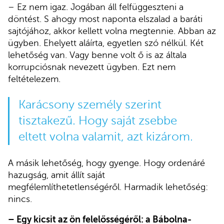
– Ez nem igaz. Jogában áll felfüggeszteni a
döntést. S ahogy most naponta elszalad a baráti
sajtójához, akkor kellett volna megtennie. Abban az
ügyben. Ehelyett aláírta, egyetlen szó nélkül. Két
lehetőség van. Vagy benne volt ő is az általa
korrupciósnak nevezett ügyben. Ezt nem
feltételezem.
Karácsony személy szerint
tisztakezű. Hogy saját zsebbe
eltett volna valamit, azt kizárom.
A másik lehetőség, hogy gyenge. Hogy ordenáré
hazugság, amit állít saját
megfélemlíthetetlenségéről. Harmadik lehetőség:
nincs.
– Egy kicsit az ön felelősségéről: a Bábolna-