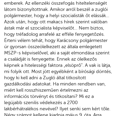
emberek. Az ellenzéki összefogás hiteltelenségét
látom bizonyítottnak. Amikor arról beszél a zuglói
polgármester, hogy a helyi szocialisták őt elássák…
Azok után, hogy ott makacs hírek szerint valóban
ástak már el szocialista képviselőt… Nem biztos,
hogy tréfadolog arrafelé az efféle fenyegetőzés.
Érteni vélem tehát, hogy Karácsony polgármester
úr gyorsan összeölelkezett az általa emlegetett
MSZP-s képviselővel, aki a saját elmondása szerint
a családját is fenyegette. Ennek az ölelkezős
képnek a hitelességi faktora „elsöprő”. A vak is látja,
mi folyik ott. Most jött egyébként a bírósági döntés,
hogy ki kell adni a Zugló által titkosított
gazdálkodási adatokat. Ha minden rendben van,
miért kell rosszhiszeműen értelmezni az
információs törvényt és titkosítani? Mi ez a
legújabb szenilis védekezés a 2700
lakbérhátralékos nevével? Ilyet senki sem kért tőle.
Négy számot kellene kiadnia május 9. óta. Arra