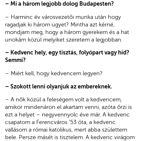
– Mi a három legjobb dolog Budapesten?
– Harminc év városvezetői munka után hogy
ragadjak ki három ügyet? Mintha azt kérné,
mondjam meg, hogy a három gyerekem és a hat
unokám közül melyiket szeretem a legjobban.
– Kedvenc hely, egy tisztás, folyópart vagy híd?
Semmi?
– Miért kell, hogy kedvencem legyen?
– Szokott lenni olyanjuk az embereknek.
– A nők közül a feleségem volt a kedvencem,
amikor mindenáron el akartam venni, azóta őrzi is
ezt a helyet – negyvennyolc éve már. A kedvenc
csapatom a Ferencváros ’53 óta, a kedvenc
vallásom a római katolikus, mert abba születtem
bele. Persze másét is tisztelem. A kedvenc virágom