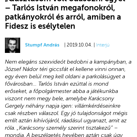
– Tarlós István megafonokról,
patkányokról és arról, amiben a
Fidesz is esélytelen
Stumpf András
| 2019.10.04. |
Interjú
Nem elegáns szexvideót bedobni a kampányban, a
József Nádor téri giccsfát el kellene vinni onnan,
egy éven belül meg kell oldani a parkolásügyet a
fővárosban… Tarlós István ezúttal is mond
erőseket, a főpolgármester abba a játékunkba
viszont nem megy bele, amelybe Karácsony
Gergely néhány napja igen: villámkérdéseinkre
csak részben válaszol. Egy jó tulajdonságot mégis
említ aztán kihívójáról, ráadásul ugyanazt, amit az
róla. „Karácsony személy szerint tisztakezű” –
mondja. A beszélgetés hevében aztán csak úgy