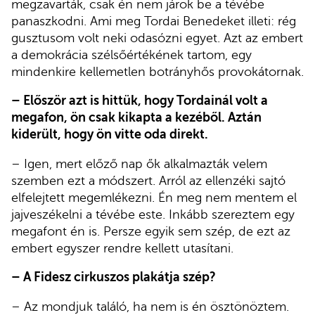
megzavarták, csak én nem járok be a tévébe
panaszkodni. Ami meg Tordai Benedeket illeti: rég
gusztusom volt neki odasózni egyet. Azt az embert
a demokrácia szélsőértékének tartom, egy
mindenkire kellemetlen botrányhős provokátornak.
– Először azt is hittük, hogy Tordainál volt a
megafon, ön csak kikapta a kezéből. Aztán
kiderült, hogy ön vitte oda direkt.
– Igen, mert előző nap ők alkalmazták velem
szemben ezt a módszert. Arról az ellenzéki sajtó
elfelejtett megemlékezni. Én meg nem mentem el
jajveszékelni a tévébe este. Inkább szereztem egy
megafont én is. Persze egyik sem szép, de ezt az
embert egyszer rendre kellett utasítani.
– A Fidesz cirkuszos plakátja szép?
– Az mondjuk találó, ha nem is én ösztönöztem.