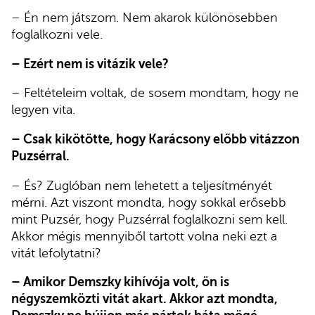
– Én nem játszom. Nem akarok különösebben
foglalkozni vele.
– Ezért nem is vitázik vele?
– Feltételeim voltak, de sosem mondtam, hogy ne
legyen vita.
– Csak kikötötte, hogy Karácsony előbb vitázzon
Puzsérral.
– És? Zuglóban nem lehetett a teljesítményét
mérni. Azt viszont mondta, hogy sokkal erősebb
mint Puzsér, hogy Puzsérral foglalkozni sem kell.
Akkor mégis mennyiből tartott volna neki ezt a
vitát lefolytatni?
– Amikor Demszky kihívója volt, ön is
négyszemközti vitát akart. Akkor azt mondta,