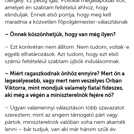
Gergely. Ez pedig igaz. Politikai megállapodás volt,
amelyet én szabtam feltételül ahhoz, hogy
elinduljak. Ennek első pontja, hogy meg kell
maradnia a közvetlen főpolgármester-választásnak.
– Önnek köszönhetjük, hogy van még ilyen?
– Ezt konkrétan nem állítom. Nem tudom, voltak-e
egyéb elhatározások. Azt tudom, hogy ezt első
számú feltételéül szabtam újbóli indulásomnak.
– Miért ragaszkodnak önhöz ennyire? Mert ön a
legesélyesebb, vagy mert nem veszélyes Orbán
Viktorra, mint mondjuk valamely fiatal fideszes,
aki még a végén a miniszterelnök fejére nő?
– Ugyan valamennyi választáson több szavazatot
szereztem, mint az engem támogató párt vagy
pártok, miniszterelnök valóban soha nem akarnék
lenni – bár tudjuk, van aki már három szűk év