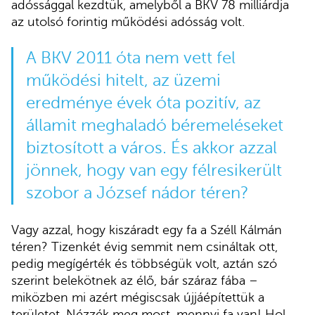
adóssággal kezdtük, amelyből a BKV 78 milliárdja
az utolsó forintig működési adósság volt.
A BKV 2011 óta nem vett fel
működési hitelt, az üzemi
eredménye évek óta pozitív, az
államit meghaladó béremeléseket
biztosított a város. És akkor azzal
jönnek, hogy van egy félresikerült
szobor a József nádor téren?
Vagy azzal, hogy kiszáradt egy fa a Széll Kálmán
téren? Tizenkét évig semmit nem csináltak ott,
pedig megígérték és többségük volt, aztán szó
szerint belekötnek az élő, bár száraz fába –
miközben mi azért mégiscsak újjáépítettük a
területet. Nézzék meg most, mennyi fa van! Hol