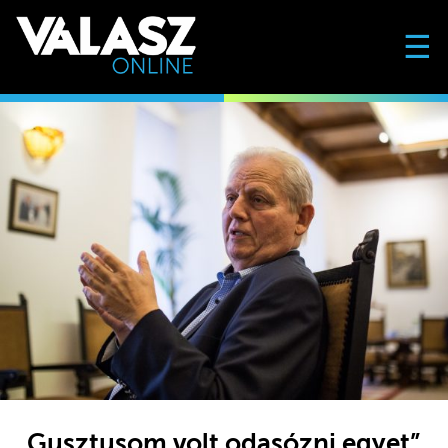
☰
„Gusztusom volt odasózni egyet”