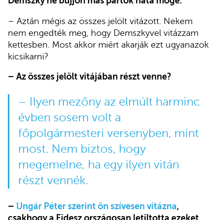
Demszky ne bújjon más pártok háta mögé.
– Aztán mégis az összes jelölt vitázott. Nekem
nem engedték meg, hogy Demszkyvel vitázzam
kettesben. Most akkor miért akarják ezt ugyanazok
kicsikarni?
– Az összes jelölt vitájában részt venne?
– Ilyen mezőny az elmúlt harminc
évben sosem volt a
főpolgármesteri versenyben, mint
most. Nem biztos, hogy
megemelne, ha egy ilyen vitán
részt vennék.
–
Ungár Péter szerint ön szívesen vitázna
,
csakhogy a Fidesz országosan letiltotta ezeket.