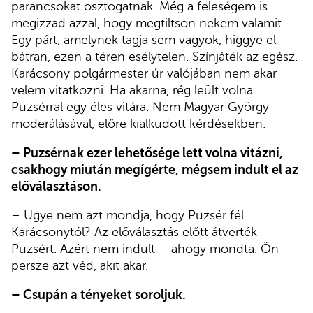
parancsokat osztogatnak. Még a feleségem is
megizzad azzal, hogy megtiltson nekem valamit.
Egy párt, amelynek tagja sem vagyok, higgye el
bátran, ezen a téren esélytelen. Színjáték az egész.
Karácsony polgármester úr valójában nem akar
velem vitatkozni. Ha akarna, rég leült volna
Puzsérral egy éles vitára. Nem Magyar György
moderálásával, előre kialkudott kérdésekben.
– Puzsérnak ezer lehetősége lett volna vitázni,
csakhogy miután megígérte, mégsem indult el az
előválasztáson.
– Ugye nem azt mondja, hogy Puzsér fél
Karácsonytól? Az előválasztás előtt átverték
Puzsért. Azért nem indult – ahogy mondta. Ön
persze azt véd, akit akar.
– Csupán a tényeket soroljuk.