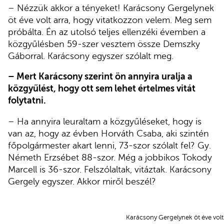
– Nézzük akkor a tényeket! Karácsony Gergelynek
öt éve volt arra, hogy vitatkozzon velem. Meg sem
próbálta. Én az utolsó teljes ellenzéki évemben a
közgyűlésben 59-szer vesztem össze Demszky
Gáborral. Karácsony egyszer szólalt meg.
– Mert Karácsony szerint ön annyira uralja a
közgyűlést, hogy ott sem lehet értelmes vitát
folytatni.
– Ha annyira leuraltam a közgyűléseket, hogy is
van az, hogy az évben Horváth Csaba, aki szintén
főpolgármester akart lenni, 73-szor szólalt fel? Gy.
Németh Erzsébet 88-szor. Még a jobbikos Tokody
Marcell is 36-szor. Felszólaltak, vitáztak. Karácsony
Gergely egyszer. Akkor miről beszél?
Karácsony Gergelynek öt éve volt