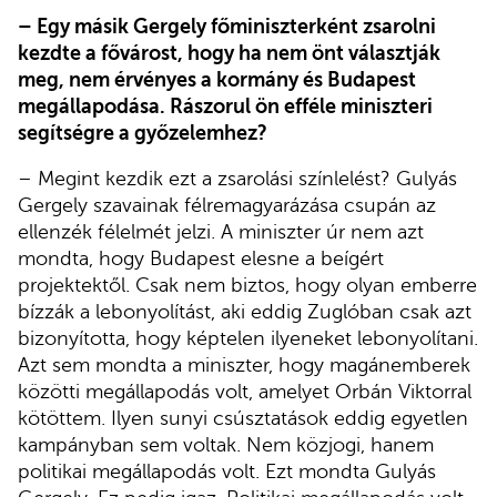
– Egy másik Gergely főminiszterként zsarolni
kezdte a fővárost, hogy ha nem önt választják
meg, nem érvényes a kormány és Budapest
megállapodása. Rászorul ön efféle miniszteri
segítségre a győzelemhez?
– Megint kezdik ezt a zsarolási színlelést? Gulyás
Gergely szavainak félremagyarázása csupán az
ellenzék félelmét jelzi. A miniszter úr nem azt
mondta, hogy Budapest elesne a beígért
projektektől. Csak nem biztos, hogy olyan emberre
bízzák a lebonyolítást, aki eddig Zuglóban csak azt
bizonyította, hogy képtelen ilyeneket lebonyolítani.
Azt sem mondta a miniszter, hogy magánemberek
közötti megállapodás volt, amelyet Orbán Viktorral
kötöttem. Ilyen sunyi csúsztatások eddig egyetlen
kampányban sem voltak. Nem közjogi, hanem
politikai megállapodás volt. Ezt mondta Gulyás