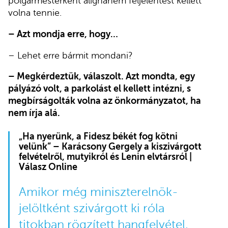
polgármesterként alighanem feljelentést kellett
volna tennie.
– Azt mondja erre, hogy…
– Lehet erre bármit mondani?
– Megkérdeztük, válaszolt. Azt mondta, egy
pályázó volt, a parkolást el kellett intézni, s
megbírságolták volna az önkormányzatot, ha
nem írja alá.
„Ha nyerünk, a Fidesz békét fog kötni
velünk” – Karácsony Gergely a kiszivárgott
felvételről, mutyikról és Lenin elvtársról |
Válasz Online
Amikor még miniszterelnök-
jelöltként szivárgott ki róla
titokban rögzített hangfelvétel,