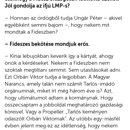
Jól gondolja az ifjú LMP-s?
– Honnan az ördögből tudja Ungár Péter – akivel
egyébként semmi bajom –, hogy nekem mit
mondtak a Fideszben?
– Fideszes bekötése mondjuk erős.
– Kínai lebujokban keverik így a kártyát, ahogy
önök a kérdéseket. Nekem a Fideszben nem
szoktak megtiltani semmit. Sem utasításokat adni.
Ezt Orbán Viktor tudja a legjobban. A Magyar
Narancs, amely talán nem számít Tarlós-imádó
orgánumnak, miket írt még három éve is? Azt,
hogy ultimátumot adtam a kormánynak. Hogy
összecsaptam a jobboldal meghatározó gazdasági
köreivel. Vagy a Propeller. „Tarlós keményen
odaszólt Orbán Viktornak”. Az utóbbi egy-másfél
évben jelent meg ez az idétlenség, hogy nekem