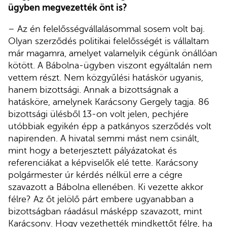
ügyben megvezették önt is?
– Az én felelősségvállalásommal sosem volt baj.
Olyan szerződés politikai felelősségét is vállaltam
már magamra, amelyet valamelyik cégünk önállóan
kötött. A Bábolna-ügyben viszont egyáltalán nem
vettem részt. Nem közgyűlési hatáskör ugyanis,
hanem bizottsági. Annak a bizottságnak a
hatásköre, amelynek Karácsony Gergely tagja. 86
bizottsági ülésből 13-on volt jelen, pechjére
utóbbiak egyikén épp a patkányos szerződés volt
napirenden. A hivatal semmi mást nem csinált,
mint hogy a beterjesztett pályázatokat és
referenciákat a képviselők elé tette. Karácsony
polgármester úr kérdés nélkül erre a cégre
szavazott a Bábolna ellenében. Ki vezette akkor
félre? Az őt jelölő párt embere ugyanabban a
bizottságban ráadásul másképp szavazott, mint
Karácsony. Hogy vezethették mindkettőt félre, ha