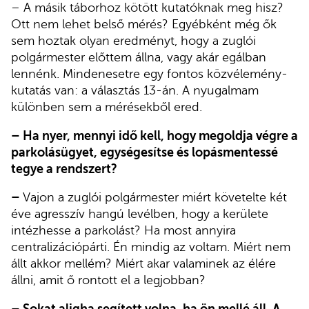
– A másik táborhoz kötött kutatóknak meg hisz?
Ott nem lehet belső mérés? Egyébként még ők
sem hoztak olyan eredményt, hogy a zuglói
polgármester előttem állna, vagy akár egálban
lennénk. Mindenesetre egy fontos közvélemény-
kutatás van: a választás 13-án. A nyugalmam
különben sem a mérésekből ered.
– Ha nyer, mennyi idő kell, hogy megoldja végre a
parkolásügyet, egységesítse és lopásmentessé
tegye a rendszert?
–
Vajon a zuglói polgármester miért követelte két
éve agresszív hangú levélben, hogy a kerülete
intézhesse a parkolást? Ha most annyira
centralizációpárti. Én mindig az voltam. Miért nem
állt akkor mellém? Miért akar valaminek az élére
állni, amit ő rontott el a legjobban?
– Sokat aligha segített volna, ha ön mellé áll. A