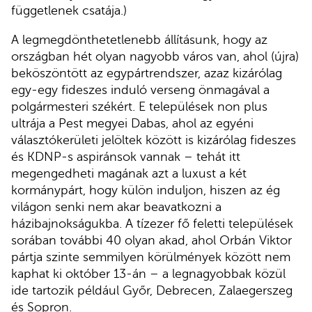
függetlenek csatája.)
A legmegdönthetetlenebb állításunk, hogy az
országban hét olyan nagyobb város van, ahol (újra)
beköszöntött az egypártrendszer, azaz kizárólag
egy-egy fideszes induló verseng önmagával a
polgármesteri székért. E települések non plus
ultrája a Pest megyei Dabas, ahol az egyéni
választókerületi jelöltek között is kizárólag fideszes
és KDNP-s aspiránsok vannak – tehát itt
megengedheti magának azt a luxust a két
kormánypárt, hogy külön induljon, hiszen az ég
világon senki nem akar beavatkozni a
házibajnokságukba. A tízezer fő feletti települések
sorában további 40 olyan akad, ahol Orbán Viktor
pártja szinte semmilyen körülmények között nem
kaphat ki október 13-án – a legnagyobbak közül
ide tartozik például Győr, Debrecen, Zalaegerszeg
és Sopron.