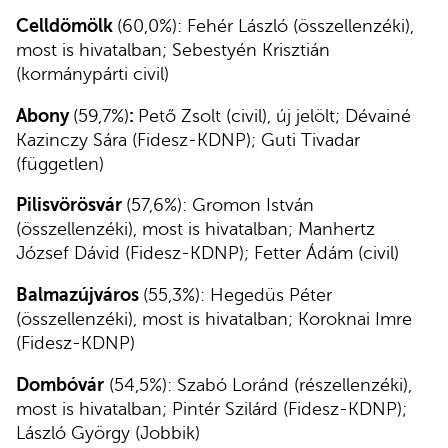
Celldömölk
(60,0%): Fehér László (összellenzéki),
most is hivatalban; Sebestyén Krisztián
(kormánypárti civil)
Abony
(59,7%)
:
Pető Zsolt (civil), új jelölt; Dévainé
Kazinczy Sára (Fidesz-KDNP); Guti Tivadar
(független)
Pilisvörösvár
(57,6%): Gromon István
(összellenzéki), most is hivatalban; Manhertz
József Dávid (Fidesz-KDNP); Fetter Ádám (civil)
Balmazújváros
(55,3%): Hegedüs Péter
(összellenzéki), most is hivatalban; Koroknai Imre
(Fidesz-KDNP)
Dombóvár
(54,5%): Szabó Loránd (részellenzéki),
most is hivatalban; Pintér Szilárd (Fidesz-KDNP);
László György (Jobbik)