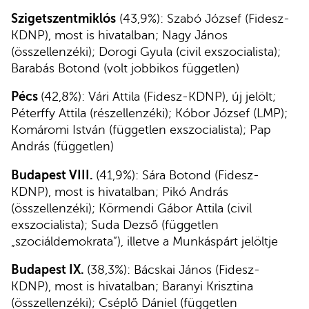
Szigetszentmiklós
(43,9%): Szabó József (Fidesz-
KDNP), most is hivatalban; Nagy János
(összellenzéki); Dorogi Gyula (civil exszocialista);
Barabás Botond (volt jobbikos független)
Pécs
(42,8%): Vári Attila (Fidesz-KDNP), új jelölt;
Péterffy Attila (részellenzéki); Kóbor József (LMP);
Komáromi István (független exszocialista); Pap
András (független)
Budapest VIII.
(41,9%): Sára Botond (Fidesz-
KDNP), most is hivatalban; Pikó András
(összellenzéki); Körmendi Gábor Attila (civil
exszocialista); Suda Dezső (független
„szociáldemokrata”), illetve a Munkáspárt jelöltje
Budapest IX.
(38,3%): Bácskai János (Fidesz-
KDNP), most is hivatalban; Baranyi Krisztina
(összellenzéki); Cséplő Dániel (független