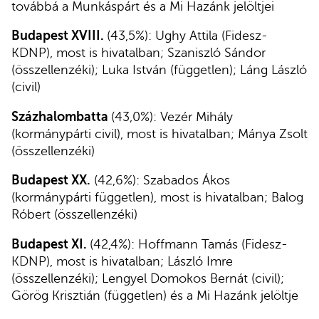
továbbá a Munkáspárt és a Mi Hazánk jelöltjei
Budapest XVIII.
(43,5%): Ughy Attila (Fidesz-
KDNP), most is hivatalban; Szaniszló Sándor
(összellenzéki); Luka István (független); Láng László
(civil)
Százhalombatta
(43,0%): Vezér Mihály
(kormánypárti civil), most is hivatalban; Mánya Zsolt
(összellenzéki)
Budapest XX.
(42,6%): Szabados Ákos
(kormánypárti független), most is hivatalban; Balog
Róbert (összellenzéki)
Budapest XI.
(42,4%): Hoffmann Tamás (Fidesz-
KDNP), most is hivatalban; László Imre
(összellenzéki); Lengyel Domokos Bernát (civil);
Görög Krisztián (független) és a Mi Hazánk jelöltje