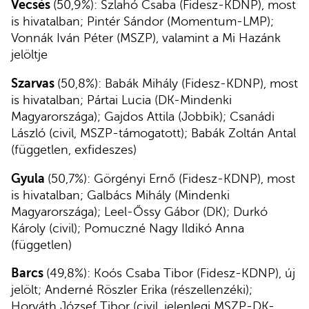
Vecsés
(50,9%): Szlahó Csaba (Fidesz-KDNP), most
is hivatalban; Pintér Sándor (Momentum-LMP);
Vonnák Iván Péter (MSZP), valamint a Mi Hazánk
jelöltje
Szarvas
(50,8%): Babák Mihály (Fidesz-KDNP), most
is hivatalban; Pártai Lucia (DK-Mindenki
Magyarországa); Gajdos Attila (Jobbik); Csanádi
László (civil, MSZP-támogatott); Babák Zoltán Antal
(független, exfideszes)
Gyula
(50,7%): Görgényi Ernő (Fidesz-KDNP), most
is hivatalban; Galbács Mihály (Mindenki
Magyarországa); Leel-Őssy Gábor (DK); Durkó
Károly (civil); Pomuczné Nagy Ildikó Anna
(független)
Barcs
(49,8%): Koós Csaba Tibor (Fidesz-KDNP), új
jelölt; Anderné Röszler Erika (részellenzéki);
Horváth József Tibor (civil, jelenlegi MSZP-DK-