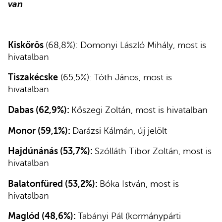
van
Kiskőrös
(68,8%): Domonyi László Mihály, most is
hivatalban
Tiszakécske
(65,5%): Tóth János, most is
hivatalban
Dabas (62,9%):
Kőszegi Zoltán, most is hivatalban
Monor (59,1%):
Darázsi Kálmán, új jelölt
Hajdúnánás (53,7%):
Szólláth Tibor Zoltán, most is
hivatalban
Balatonfüred (53,2%):
Bóka István, most is
hivatalban
Maglód (48,6%):
Tabányi Pál (kormánypárti