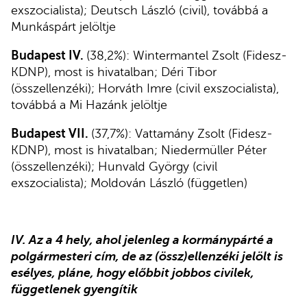
exszocialista); Deutsch László (civil), továbbá a
Munkáspárt jelöltje
Budapest IV.
(38,2%): Wintermantel Zsolt (Fidesz-
KDNP), most is hivatalban; Déri Tibor
(összellenzéki); Horváth Imre (civil exszocialista),
továbbá a Mi Hazánk jelöltje
Budapest VII.
(37,7%): Vattamány Zsolt (Fidesz-
KDNP), most is hivatalban; Niedermüller Péter
(összellenzéki); Hunvald György (civil
exszocialista); Moldován László (független)
IV. Az a 4 hely, ahol jelenleg a kormánypárté a
polgármesteri cím, de az (össz)ellenzéki jelölt is
esélyes, pláne, hogy előbbit jobbos civilek,
függetlenek gyengítik