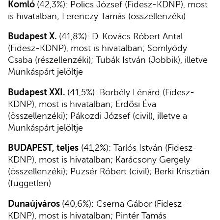
Komló
(42,3%): Polics József (Fidesz-KDNP), most
is hivatalban; Ferenczy Tamás (összellenzéki)
Budapest X.
(41,8%): D. Kovács Róbert Antal
(Fidesz-KDNP), most is hivatalban; Somlyódy
Csaba (részellenzéki); Tubák István (Jobbik), illetve
Munkáspárt jelöltje
Budapest XXI.
(41,5%): Borbély Lénárd (Fidesz-
KDNP), most is hivatalban; Erdősi Éva
(összellenzéki); Pákozdi József (civil), illetve a
Munkáspárt jelöltje
BUDAPEST, teljes
(41,2%): Tarlós István (Fidesz-
KDNP), most is hivatalban; Karácsony Gergely
(összellenzéki); Puzsér Róbert (civil); Berki Krisztián
(független)
Dunaújváros
(40,6%): Cserna Gábor (Fidesz-
KDNP), most is hivatalban; Pintér Tamás