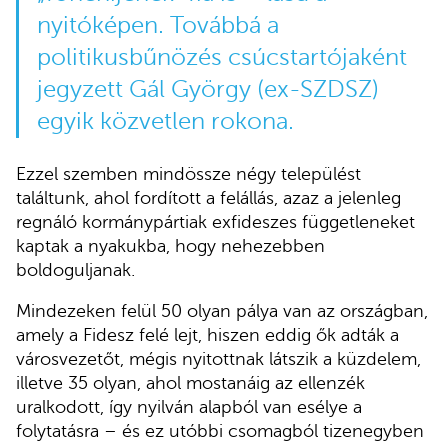
nyitóképen. Továbbá a
politikusbűnözés csúcstartójaként
jegyzett Gál György (ex-SZDSZ)
egyik közvetlen rokona.
Ezzel szemben mindössze négy települést
találtunk, ahol fordított a felállás, azaz a jelenleg
regnáló kormánypártiak exfideszes függetleneket
kaptak a nyakukba, hogy nehezebben
boldoguljanak.
Mindezeken felül 50 olyan pálya van az országban,
amely a Fidesz felé lejt, hiszen eddig ők adták a
városvezetőt, mégis nyitottnak látszik a küzdelem,
illetve 35 olyan, ahol mostanáig az ellenzék
uralkodott, így nyilván alapból van esélye a
folytatásra – és ez utóbbi csomagból tizenegyben