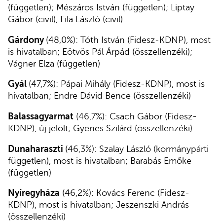
(független); Mészáros István (független); Liptay
Gábor (civil), Fila László (civil)
Gárdony
(48,0%): Tóth István (Fidesz-KDNP), most
is hivatalban; Eötvös Pál Árpád (összellenzéki);
Vágner Elza (független)
Gyál
(47,7%): Pápai Mihály (Fidesz-KDNP), most is
hivatalban; Endre Dávid Bence (összellenzéki)
Balassagyarmat
(46,7%): Csach Gábor (Fidesz-
KDNP), új jelölt; Gyenes Szilárd (összellenzéki)
Dunaharaszti
(46,3%): Szalay László (kormánypárti
független), most is hivatalban; Barabás Emőke
(független)
Nyíregyháza
(46,2%): Kovács Ferenc (Fidesz-
KDNP), most is hivatalban; Jeszenszki András
(összellenzéki)