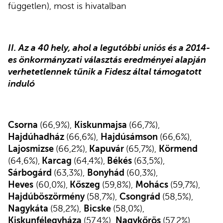
független), most is hivatalban
II. Az a 40 hely, ahol a legutóbbi uniós és a 2014-
es önkormányzati választás eredményei alapján
verhetetlennek tűnik a Fidesz által támogatott
induló
Csorna
(66,9%),
Kiskunmajsa
(66,7%),
Hajdúhadház
(66,6%),
Hajdúsámson
(66,6%),
Lajosmizse
(66,2%),
Kapuvár
(65,7%),
Körmend
(64,6%),
Karcag
(64,4%),
Békés
(63,5%),
Sárbogárd
(63,3%),
Bonyhád
(60,3%),
Heves
(60,0%),
Kőszeg
(59,8%),
Mohács
(59,7%),
Hajdúböszörmény
(58,7%),
Csongrád
(58,5%),
Nagykáta
(58,2%),
Bicske
(58,0%),
Kiskunfélegyháza
(57,4%),
Nagykőrös
(57,2%),