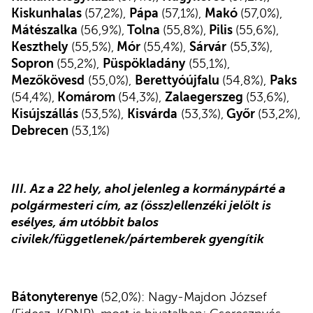
Kiskunhalas
(57,2%),
Pápa
(57,1%),
Makó
(57,0%),
Mátészalka
(56,9%),
Tolna
(55,8%),
Pilis
(55,6%),
Keszthely
(55,5%),
Mór
(55,4%),
Sárvár
(55,3%),
Sopron
(55,2%),
Püspökladány
(55,1%),
Mezőkövesd
(55,0%),
Berettyóújfalu
(54,8%),
Paks
(54,4%),
Komárom
(54,3%),
Zalaegerszeg
(53,6%),
Kisújszállás
(53,5%),
Kisvárda
(53,3%),
Győr
(53,2%),
Debrecen
(53,1%)
III. Az a 22 hely, ahol jelenleg a kormánypárté a
polgármesteri cím, az (össz)ellenzéki jelölt is
esélyes, ám utóbbit balos
civilek/függetlenek/pártemberek gyengítik
Bátonyterenye
(52,0%): Nagy-Majdon József