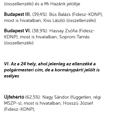
(összellenzéki) és a Mi Hazánk jelöltje
Budapest III.
(39,4%): Bús Balázs (Fidesz-KDNP),
most is hivatalban; Kiss László (összellenzéki)
Budapest VI.
(38,9%): Hassay Zsófia (Fidesz-
KDNP), most is hivatalban; Soproni Tamás
(összellenzéki)
VI. Az a 24 hely, ahol jelenleg az ellenzéké a
polgármesteri cím, de a kormánypárti jelölt is
esélyes
Újfehértó
(62,5%): Nagy Sándor (független, régi
MSZP-s), most is hivatalban; Hosszú József
(Fidesz-KDNP);