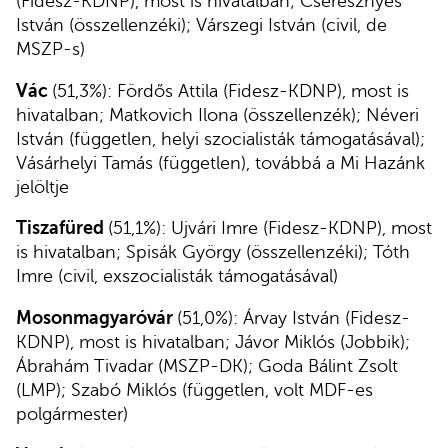
(Fidesz-KDNP), most is hivatalban; Cseresznyés
István (összellenzéki); Várszegi István (civil, de
MSZP-s)
Vác
(51,3%): Fördős Attila (Fidesz-KDNP), most is
hivatalban; Matkovich Ilona (összellenzék); Néveri
István (független, helyi szocialisták támogatásával);
Vásárhelyi Tamás (független), továbbá a Mi Hazánk
jelöltje
Tiszafüred
(51,1%): Ujvári Imre (Fidesz-KDNP), most
is hivatalban; Spisák György (összellenzéki); Tóth
Imre (civil, exszocialisták támogatásával)
Mosonmagyaróvár
(51,0%): Árvay István (Fidesz-
KDNP), most is hivatalban; Jávor Miklós (Jobbik);
Ábrahám Tivadar (MSZP-DK); Goda Bálint Zsolt
(LMP); Szabó Miklós (független, volt MDF-es
polgármester)