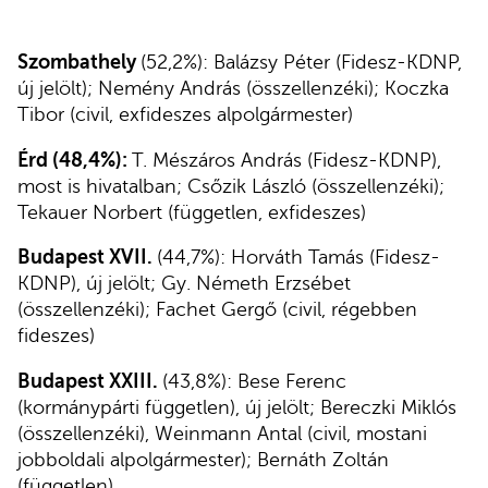
Szombathely
(52,2%): Balázsy Péter (Fidesz-KDNP,
új jelölt); Nemény András (összellenzéki); Koczka
Tibor (civil, exfideszes alpolgármester)
Érd (48,4%):
T. Mészáros András (Fidesz-KDNP),
most is hivatalban; Csőzik László (összellenzéki);
Tekauer Norbert (független, exfideszes)
Budapest XVII.
(44,7%): Horváth Tamás (Fidesz-
KDNP), új jelölt; Gy. Németh Erzsébet
(összellenzéki); Fachet Gergő (civil, régebben
fideszes)
Budapest XXIII.
(43,8%): Bese Ferenc
(kormánypárti független), új jelölt; Bereczki Miklós
(összellenzéki), Weinmann Antal (civil, mostani
jobboldali alpolgármester); Bernáth Zoltán
(független)