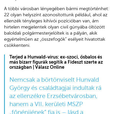
A többi városban lényegében bármi megtörténhet:
22 olyan helyszínt azonosítottunk például, ahol az
ellenzék tényleges kihívói pozícióban van, ám
hirtelen megjelentek olyan civil gúnyába öltözött
baloldali polgármesterjelöltek is a pályán, akik
egyértelműen az „összefogók” esélyeit hivatottak
csökkenteni.
Terjed a Hunvald-vírus: ex-szoci, ősbalos és
más bizarr figurák segítik a Fideszt szerte az
országban | Válasz Online
Nemcsak a börtönviselt Hunvald
György és családtagjai indultak rá
az ellenzékre Erzsébetvárosban,
hanem a VII. kerületi MSZP
„főnénijének” fia is – lásd a