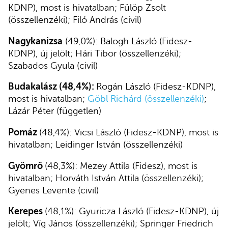
KDNP), most is hivatalban; Fülöp Zsolt
(összellenzéki); Filó András (civil)
Nagykanizsa
(49,0%): Balogh László (Fidesz-
KDNP), új jelölt; Hári Tibor (összellenzéki);
Szabados Gyula (civil)
Budakalász (48,4%):
Rogán László (Fidesz-KDNP),
most is hivatalban;
Göbl Richárd (összellenzéki)
;
Lázár Péter (független)
Pomáz
(48,4%): Vicsi László (Fidesz-KDNP), most is
hivatalban; Leidinger István (összellenzéki)
Gyömrő
(48,3%): Mezey Attila (Fidesz), most is
hivatalban; Horváth István Attila (összellenzéki);
Gyenes Levente (civil)
Kerepes
(48,1%): Gyuricza László (Fidesz-KDNP), új
jelölt; Víg János (összellenzéki); Springer Friedrich