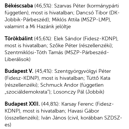
Békéscsaba
(46,5%): Szarvas Péter (kormánypárti
független), most is hivatalban; Dancsó Tibor (DK-
Jobbik-Párbeszéd); Miklós Attila (MSZP-LMP),
valamint a Mi Hazánk jelöltje
Törökbálint
(45,6%): Elek Sándor (Fidesz-KDNP),
most is hivatalban; Szőke Péter (részellenzéki);
Szentmiklósi-Tóth Tamás (MSZP-Párbeszéd-
Liberálisok)
Budapest V.
(45,4%): Szentgyörgyvölgyi Péter
(Fidesz-KDNP), most is hivatalban; Tüttő Kata
(részellenzéki); Schmuck Andor (független
„szociáldemokrata”); Losonczy Pál (Jobbik)
Budapest XXII.
(44,8%): Karsay Ferenc (Fidesz-
KDNP), most is hivatalban; Havasi Gábor
(összellenzéki); Iván János (civil, korábban SZDSZ-
es)