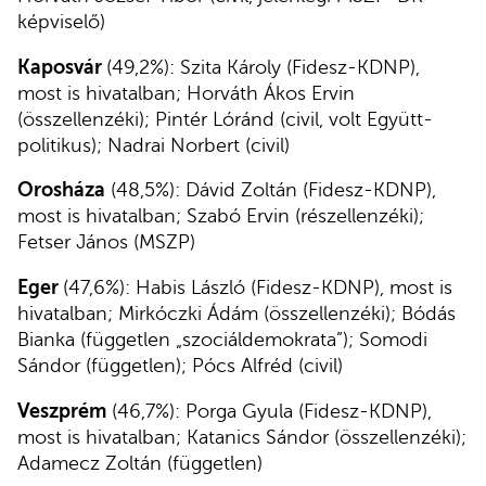
képviselő)
Kaposvár
(49,2%): Szita Károly (Fidesz-KDNP),
most is hivatalban; Horváth Ákos Ervin
(összellenzéki); Pintér Lóránd (civil, volt Együtt-
politikus); Nadrai Norbert (civil)
Orosháza
(48,5%): Dávid Zoltán (Fidesz-KDNP),
most is hivatalban; Szabó Ervin (részellenzéki);
Fetser János (MSZP)
Eger
(47,6%): Habis László (Fidesz-KDNP), most is
hivatalban; Mirkóczki Ádám (összellenzéki); Bódás
Bianka (független „szociáldemokrata”); Somodi
Sándor (független); Pócs Alfréd (civil)
Veszprém
(46,7%): Porga Gyula (Fidesz-KDNP),
most is hivatalban; Katanics Sándor (összellenzéki);
Adamecz Zoltán (független)