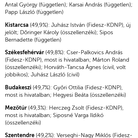
Antal György (független); Karsai András (független);
Papp László (független)
Kistarcsa
(49,9%): Juhász István (Fidesz-KDNP), új
jelölt; Dőringer Károly (összellenzéki); Sipos
Bernadette (független)
Székesfehérvár
(49,8%): Cser-Palkovics András
(Fidesz-KDNP), most is hivatalban; Márton Roland
(összellenzéki); Horváth-Tancsa Ágnes (civil, volt
jobbikos); Juhász László (civil)
Budakeszi
(49,7%): Győri Ottilia (Fidesz-KDNP),
most is hivatalban; Hegyesi Beáta (összellenzéki)
Mezőtúr
(49,3%): Herczeg Zsolt (Fidesz-KDNP),
most is hivatalban; Siposné Varga Ildikó
(összellenzéki)
Szentendre
(49,2%): Verseghi-Nagy Miklós (Fidesz-