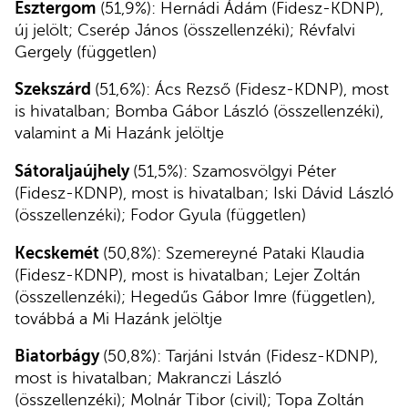
Esztergom
(51,9%): Hernádi Ádám (Fidesz-KDNP),
új jelölt; Cserép János (összellenzéki); Révfalvi
Gergely (független)
Szekszárd
(51,6%): Ács Rezső (Fidesz-KDNP), most
is hivatalban; Bomba Gábor László (összellenzéki),
valamint a Mi Hazánk jelöltje
Sátoraljaújhely
(51,5%): Szamosvölgyi Péter
(Fidesz-KDNP), most is hivatalban; Iski Dávid László
(összellenzéki); Fodor Gyula (független)
Kecskemét
(50,8%): Szemereyné Pataki Klaudia
(Fidesz-KDNP), most is hivatalban; Lejer Zoltán
(összellenzéki); Hegedűs Gábor Imre (független),
továbbá a Mi Hazánk jelöltje
Biatorbágy
(50,8%): Tarjáni István (Fidesz-KDNP),
most is hivatalban; Makranczi László
(összellenzéki); Molnár Tibor (civil); Topa Zoltán