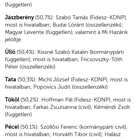
(független)
Jászberény
(50,7%): Szabó Tamás (Fidesz-KDNP),
most is hivatalban; Budai Lóránt (összellenzéki);
Magyar Levente (független), valamint a Mi Hazánk
jelöltje
Üllő
(50,4%): Kissné Szabó Katalin (kormánypárti
független), most is hivatalban; Fricsovszky-Tóth
Péter (összellenzéki)
Tata
(50,3%): Michl József (Fidesz-KDNP), most is
hivatalban; Popovics Judit (összellenzéki)
Tököl
(50,2%): Hoffman Pál (Fidesz-KDNP), most is
hivatalban; Farkas Zsuzsanna (civil); Kéméndi Zsolt
(független)
Pécel
(50,1%): Szöllősi Ferenc (kormánypárti civil),
most is hivatalban; Horváth Tibor (civil); Halász