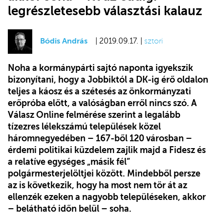
legrészletesebb választási kalauz
Bódis András
| 2019.09.17. |
sztori
Noha a kormánypárti sajtó naponta igyekszik
bizonyítani, hogy a Jobbiktól a DK-ig érő oldalon
teljes a káosz és a szétesés az önkormányzati
erőpróba előtt, a valóságban erről nincs szó. A
Válasz Online felmérése szerint a legalább
tízezres lélekszámú települések közel
háromnegyedében – 167-ből 120 városban –
érdemi politikai küzdelem zajlik majd a Fidesz és
a relatíve egységes „másik fél”
polgármesterjelöltjei között. Mindebből persze
az is következik, hogy ha most nem tör át az
ellenzék ezeken a nagyobb településeken, akkor
– belátható időn belül – soha.