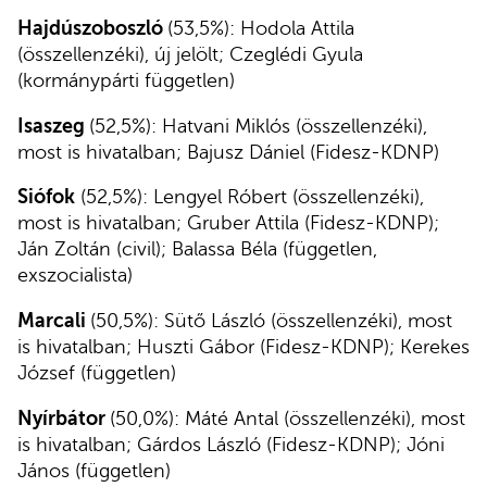
Hajdúszoboszló
(53,5%): Hodola Attila
(összellenzéki), új jelölt; Czeglédi Gyula
(kormánypárti független)
Isaszeg
(52,5%): Hatvani Miklós (összellenzéki),
most is hivatalban; Bajusz Dániel (Fidesz-KDNP)
Siófok
(52,5%): Lengyel Róbert (összellenzéki),
most is hivatalban; Gruber Attila (Fidesz-KDNP);
Ján Zoltán (civil); Balassa Béla (független,
exszocialista)
Marcali
(50,5%): Sütő László (összellenzéki), most
is hivatalban; Huszti Gábor (Fidesz-KDNP); Kerekes
József (független)
Nyírbátor
(50,0%): Máté Antal (összellenzéki), most
is hivatalban; Gárdos László (Fidesz-KDNP); Jóni
János (független)