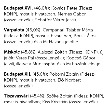
Budapest XVI.
(46,0%): Kovács Péter (Fidesz-
KDNP), most is hivatalban; Nemes Gábor
(összellenzéki); Schaffer Viktor (civil)
Várpalota
(46,0%): Campanari-Talabér Márta
(Fidesz-KDNP), most is hivatalban; Borsik Ákos
(összellenzéki) és a Mi Hazánk jelöltje
Miskolc
(45,8%): Alakszai Zoltán (Fidesz-KDNP), új
jelölt; Veres Pál (összellenzéki); Kopcsó Gábor
(civil), illetve a Munkáspárt és a Mi hazánk jelöltjei
Budapest XII.
(45,6%): Pokorni Zoltán (Fidesz-
KDNP), most is hivatalban; Élő Norbert
(összellenzéki)
Tiszavasvári
(45,4%): Szőke Zoltán (Fidesz-KDNP),
most is hivatalban; Kiss Krisztián (összellenzéki)