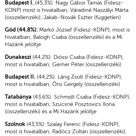
Budapest I.
(45,3%): Nagy Gábor Tamás (Fidesz-
KDNP) most is hivatalban; Váradiné Naszályi Márta
(összellenzéki); Jakab-Novák Eszter (független)
Göd (44,8%):
Markó József (Fidesz-KDNP), most is
hivatalban; Balogh Csaba (összellenzéki) és a Mi
Hazánk jelöltje
Dunakeszi
(44,2%): Dióssi Csaba (Fidesz-KDNP),
most is hivatalban; Gerner Péter (összellenzéki)
Budapest II.
(44,2%): Láng Zsolt (Fidesz-KDNP),
most is hivatalban; Őrsi Gergely (összellenzéki)
Tatabánya
(43,6%): Schmidt Csaba (Fidesz-KDNP),
most is hivatalban; Szücsné Posztovics Ilona
(összellenzéki) és a Mi Hazánk jelöltje
Szolnok
(43,5%): Szalay Ferenc (Fidesz-KDNP),
most is hivatalban; Radócz Zoltán (összellenzéki),