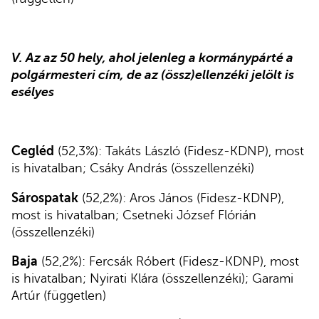
V. Az az 50 hely, ahol jelenleg a kormánypárté a
polgármesteri cím, de az (össz)ellenzéki jelölt is
esélyes
Cegléd
(52,3%): Takáts László (Fidesz-KDNP), most
is hivatalban; Csáky András (összellenzéki)
Sárospatak
(52,2%): Aros János (Fidesz-KDNP),
most is hivatalban; Csetneki József Flórián
(összellenzéki)
Baja
(52,2%): Fercsák Róbert (Fidesz-KDNP), most
is hivatalban; Nyirati Klára (összellenzéki); Garami
Artúr (független)