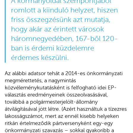
A kormányoldal szempontjából
romlott a kiinduló helyzet, hiszen
friss összegzésünk azt mutatja,
hogy akár az érintett városok
háromnegyedében, 167-ből 120-
ban is érdemi küzdelemre
érdemes készülni.
Az alábbi adatsor tehát a 2014-es önkormányzati
megmérettetés, a nagymintás
közvéleménykutatásként is felfogható idei EP-
választás eredményeinek összeolvasásával,
továbbá a polgármesterjelölt-állomány
átvilágításával jött létre. (Azért használtuk a tízezres
lakosságszámot, mert az ennél kisebb helyeken
ritkán értelmeződik pártversenyként egy-egy
önkormányzati szavazás – sokkal gyakoribb a