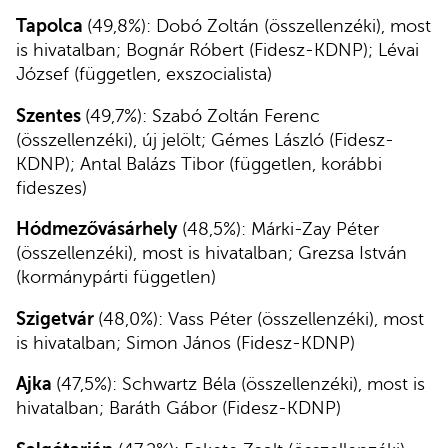
Tapolca
(49,8%): Dobó Zoltán (összellenzéki), most
is hivatalban; Bognár Róbert (Fidesz-KDNP); Lévai
József (független, exszocialista)
Szentes
(49,7%): Szabó Zoltán Ferenc
(összellenzéki), új jelölt; Gémes László (Fidesz-
KDNP); Antal Balázs Tibor (független, korábbi
fideszes)
Hódmezővásárhely
(48,5%): Márki-Zay Péter
(összellenzéki), most is hivatalban; Grezsa István
(kormánypárti független)
Szigetvár
(48,0%): Vass Péter (összellenzéki), most
is hivatalban; Simon János (Fidesz-KDNP)
Ajka
(47,5%): Schwartz Béla (összellenzéki), most is
hivatalban; Baráth Gábor (Fidesz-KDNP)