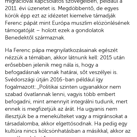
migrációval kapcsolatos szövegeiben, például a
2011. évi üzenetet is. Megdöbbentő, de egyes
körök épp ezt az idézetet kiemelve támadják
Ferenc pápát mint Európa muszlim elözönlésének
támogatóját – holott ezek a gondolatok
Benedektől származnak.
Ha Ferenc pápa megnyilatkozásainak egészét
nézzük a témában, akkor látnunk kell: 2015 után
erősebben jelenik meg nála is, hogy a
befogadásnak vannak határai, sőt veszélyei is.
Svédországi útján 2016-ban például így
fogalmazott:.„Politikai szinten ugyanakkor nem
szabad óvatlannak lenni, vagyis több embert
befogadni, mint amennyit integrálni tudunk, mert
ennek is megfizetjük az árát. Ha ugyanis nem
illesztjük be a menekülteket vagy a migránsokat a
társadalomba, akkor elgettósodnak. Ha pedig egy
kultúra nincs kölcsönhatásban a másikkal, akkor az