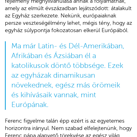
fejlemény megnyilvánulása annak a folyamatnak,
amely az elmúlt évszázadban lejátszódott: átalakult
az Egyház szerkezete. Nekünk, európaiaknak
persze veszteségélmény lehet, mégis tény, hogy az
egyház súlypontja fokozatosan elkerül Európából.
Ma már Latin- és Dél-Amerikában,
Afrikában és Ázsiában él a
katolikusok döntő többsége. Ezek
az egyházak dinamikusan
növekednek, egész más örömeik
és kihívásaik vannak, mint
Európának.
Ferenc figyelme talán épp ezért is az egyetemes
horizontra irányul. Nem szabad elfelejtenünk, hogy
Ferenc pápa alapvető törekvése az egész világ