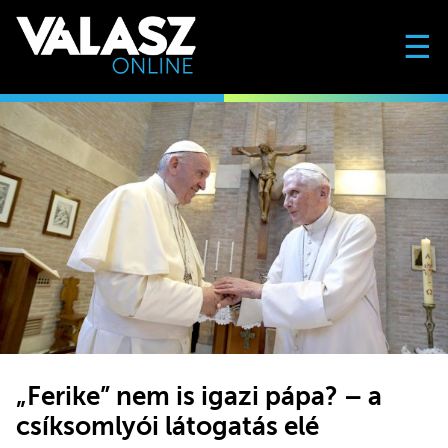
☰
„Ferike” nem is igazi pápa? – a
csíksomlyói látogatás elé