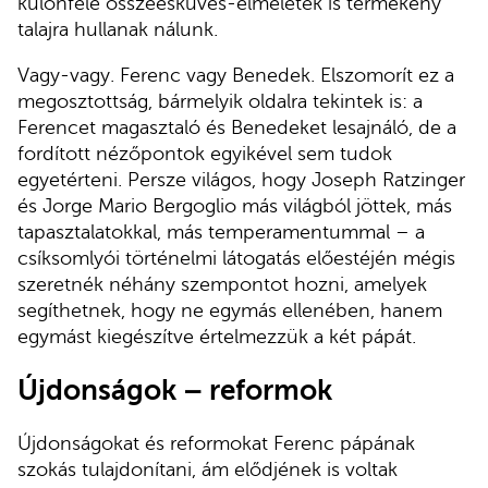
különféle összeesküvés-elméletek is termékeny
talajra hullanak nálunk.
Vagy-vagy. Ferenc vagy Benedek. Elszomorít ez a
megosztottság, bármelyik oldalra tekintek is: a
Ferencet magasztaló és Benedeket lesajnáló, de a
fordított nézőpontok egyikével sem tudok
egyetérteni. Persze világos, hogy Joseph Ratzinger
és Jorge Mario Bergoglio más világból jöttek, más
tapasztalatokkal, más temperamentummal – a
csíksomlyói történelmi látogatás előestéjén mégis
szeretnék néhány szempontot hozni, amelyek
segíthetnek, hogy ne egymás ellenében, hanem
egymást kiegészítve értelmezzük a két pápát.
Újdonságok – reformok
Újdonságokat és reformokat Ferenc pápának
szokás tulajdonítani, ám elődjének is voltak