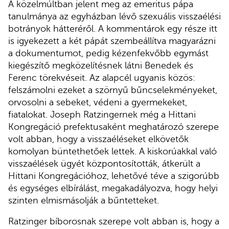
A közelmúltban jelent meg az emeritus pápa
tanulmánya az egyházban lévő szexuális visszaélési
botrányok hátteréről. A kommentárok egy része itt
is igyekezett a két pápát szembeállítva magyarázni
a dokumentumot, pedig kézenfekvőbb egymást
kiegészítő megközelítésnek látni Benedek és
Ferenc törekvéseit. Az alapcél ugyanis közös:
felszámolni ezeket a szörnyű bűncselekményeket,
orvosolni a sebeket, védeni a gyermekeket,
fiatalokat. Joseph Ratzingernek még a Hittani
Kongregáció prefektusaként meghatározó szerepe
volt abban, hogy a visszaéléseket elkövetők
komolyan büntethetőek lettek. A kiskorúakkal való
visszaélések ügyét központosították, átkerült a
Hittani Kongregációhoz, lehetővé téve a szigorúbb
és egységes elbírálást, megakadályozva, hogy helyi
szinten elmismásolják a bűntetteket.
Ratzinger bíborosnak szerepe volt abban is, hogy a