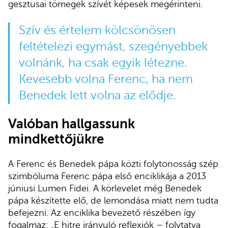
gesztusai tömegek szívét képesek megérinteni.
Szív és értelem kölcsönösen
feltételezi egymást, szegényebbek
volnánk, ha csak egyik létezne.
Kevesebb volna Ferenc, ha nem
Benedek lett volna az elődje.
Valóban hallgassunk
mindkettőjükre
A Ferenc és Benedek pápa közti folytonosság szép
szimbóluma Ferenc pápa első enciklikája a 2013
júniusi Lumen Fidei. A körlevelet még Benedek
pápa készítette elő, de lemondása miatt nem tudta
befejezni. Az enciklika bevezető részében így
fogalmaz: „E hitre irányuló reflexiók – folytatva