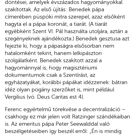
döntései, amelyek évszázados hagyományokkal
szakítottak. Az első újítás: Benedek pápa
címerében püspöki mitra szerepel, azaz elsőként
hagyta el a pápai koronát, a tiarát. (A tiarát
egyébként Szent VI. Pál használta utoljára, aztán a
szegényeknek ajándékozta.) Benedek gesztusa azt
fejezte ki, hogy a pápaságra elsősorban nem
hatalomként tekint, hanem lelkipásztori
szolgálatként. Benedek szakított azzal a
hagyománnyal is, hogy magisztériumi
dokumentumok csak a Szentírást, az
egyházatyákat, korábbi pápákat idézzenek: bátran
idéz olyan pogány szerzőket is, mint például
Vergilius (vö. Deus Caritas est 4).
Ferenc egyértelmű törekvése a decentralizáció –
csakhogy ez már jelen volt Ratzinger szándékaiban
is. Az emeritus pápa Peter Seewalddal való
beszélgetéseiben így beszél erről: „Én is mindig