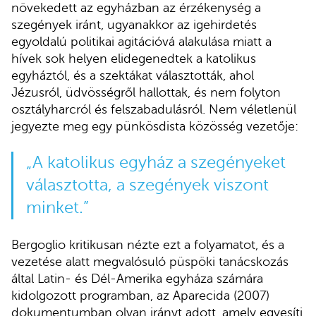
növekedett az egyházban az érzékenység a
szegények iránt, ugyanakkor az igehirdetés
egyoldalú politikai agitációvá alakulása miatt a
hívek sok helyen elidegenedtek a katolikus
egyháztól, és a szektákat választották, ahol
Jézusról, üdvösségről hallottak, és nem folyton
osztályharcról és felszabadulásról. Nem véletlenül
jegyezte meg egy pünkösdista közösség vezetője:
„A katolikus egyház a szegényeket
választotta, a szegények viszont
minket.”
Bergoglio kritikusan nézte ezt a folyamatot, és a
vezetése alatt megvalósuló püspöki tanácskozás
által Latin- és Dél-Amerika egyháza számára
kidolgozott programban, az Aparecida (2007)
dokumentumban olyan irányt adott, amely egyesíti