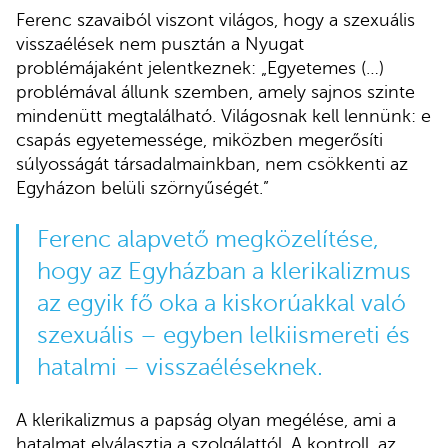
Ferenc szavaiból viszont világos, hogy a szexuális
visszaélések nem pusztán a Nyugat
problémájaként jelentkeznek: „Egyetemes (…)
problémával állunk szemben, amely sajnos szinte
mindenütt megtalálható. Világosnak kell lennünk: e
csapás egyetemessége, miközben megerősíti
súlyosságát társadalmainkban, nem csökkenti az
Egyházon belüli szörnyűségét.”
Ferenc alapvető megközelítése,
hogy az Egyházban a klerikalizmus
az egyik fő oka a kiskorúakkal való
szexuális – egyben lelkiismereti és
hatalmi – visszaéléseknek.
A klerikalizmus a papság olyan megélése, ami a
hatalmat elválasztja a szolgálattól. A kontroll, az