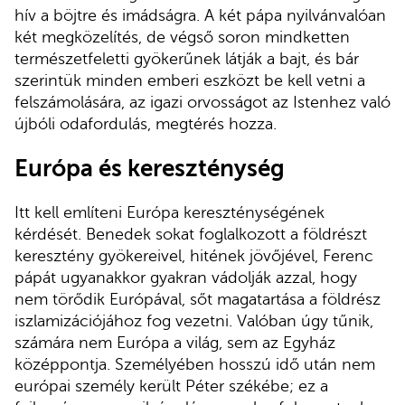
hív a böjtre és imádságra. A két pápa nyilvánvalóan
két megközelítés, de végső soron mindketten
természetfeletti gyökerűnek látják a bajt, és bár
szerintük minden emberi eszközt be kell vetni a
felszámolására, az igazi orvosságot az Istenhez való
újbóli odafordulás, megtérés hozza.
Európa és kereszténység
Itt kell említeni Európa kereszténységének
kérdését. Benedek sokat foglalkozott a földrészt
keresztény gyökereivel, hitének jövőjével, Ferenc
pápát ugyanakkor gyakran vádolják azzal, hogy
nem törődik Európával, sőt magatartása a földrész
iszlamizációjához fog vezetni. Valóban úgy tűnik,
számára nem Európa a világ, sem az Egyház
középpontja. Személyében hosszú idő után nem
európai személy került Péter székébe; ez a