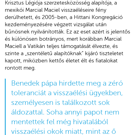
Krisztus Légiója szerzetesközösség alapítója, a
mexikói Marcial Maciel visszaéléseire fény
derülhetett, és 2005-ben, a Hittani Kongregáció
kezdeményezésére végzett vizsgálat után
bűnösnek nyilvánították. Ez az eset azért is jelentős
és különösen botrányos, mert korábban Marcial
Maciell a Vatikán teljes támogatását élvezte, és
szinte a „szentéletű alapítóknak” kijáró tiszteletet
kapott, miközben kettős életet élt és fiatalokat
rontott meg.
Benedek pápa hirdette meg a zéró
toleranciát a visszaélési ügyekben,
személyesen is találkozott sok
áldozattal. Soha annyi papot nem
mentettek fel még hivatalából
visszaélési okok miatt, mint az ő