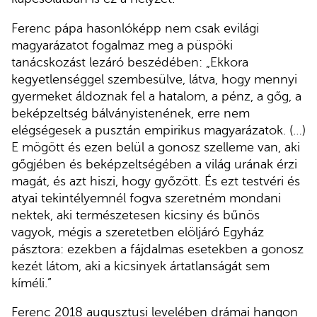
Ferenc pápa hasonlóképp nem csak evilági
magyarázatot fogalmaz meg a püspöki
tanácskozást lezáró beszédében: „Ekkora
kegyetlenséggel szembesülve, látva, hogy mennyi
gyermeket áldoznak fel a hatalom, a pénz, a gőg, a
beképzeltség bálványistenének, erre nem
elégségesek a pusztán empirikus magyarázatok. (…)
E mögött és ezen belül a gonosz szelleme van, aki
gőgjében és beképzeltségében a világ urának érzi
magát, és azt hiszi, hogy győzött. És ezt testvéri és
atyai tekintélyemnél fogva szeretném mondani
nektek, aki természetesen kicsiny és bűnös
vagyok, mégis a szeretetben elöljáró Egyház
pásztora: ezekben a fájdalmas esetekben a gonosz
kezét látom, aki a kicsinyek ártatlanságát sem
kíméli.”
Ferenc 2018 augusztusi levelében drámai hangon