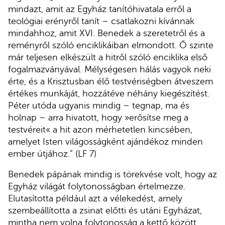
mindazt, amit az Egyház tanítóhivatala erről a
teológiai erényről tanít – csatlakozni kívánnak
mindahhoz, amit XVI. Benedek a szeretetről és a
reményről szóló enciklikáiban elmondott. Ő szinte
már teljesen elkészült a hitről szóló enciklika első
fogalmazványával. Mélységesen hálás vagyok neki
érte, és a Krisztusban élő testvériségben átveszem
értékes munkáját, hozzátéve néhány kiegészítést.
Péter utóda ugyanis mindig – tegnap, ma és
holnap – arra hivatott, hogy »erősítse meg a
testvéreit« a hit azon mérhetetlen kincsében,
amelyet Isten világosságként ajándékoz minden
ember útjához.” (LF 7)
Benedek pápának mindig is törekvése volt, hogy az
Egyház világát folytonosságban értelmezze.
Elutasította például azt a vélekedést, amely
szembeállította a zsinat előtti és utáni Egyházat,
mintha nem volna folytonosság a kettő között.