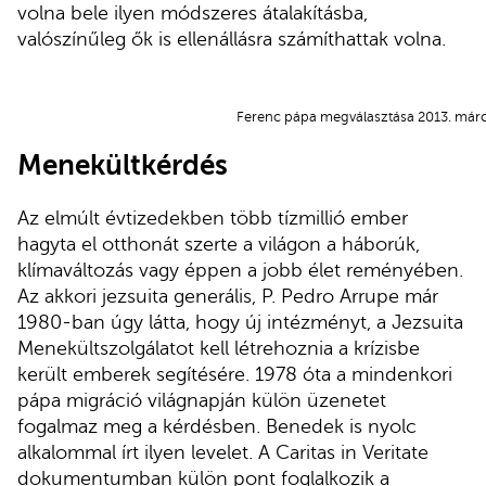
volna bele ilyen módszeres átalakításba,
valószínűleg ők is ellenállásra számíthattak volna.
Ferenc pápa megválasztása 2013. márc
Menekültkérdés
Az elmúlt évtizedekben több tízmillió ember
hagyta el otthonát szerte a világon a háborúk,
klímaváltozás vagy éppen a jobb élet reményében.
Az akkori jezsuita generális, P. Pedro Arrupe már
1980-ban úgy látta, hogy új intézményt, a Jezsuita
Menekültszolgálatot kell létrehoznia a krízisbe
került emberek segítésére. 1978 óta a mindenkori
pápa migráció világnapján külön üzenetet
fogalmaz meg a kérdésben. Benedek is nyolc
alkalommal írt ilyen levelet. A Caritas in Veritate
dokumentumban külön pont foglalkozik a