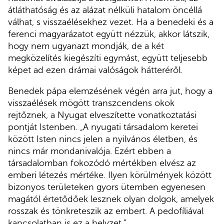
átláthatóság és az alázat nélküli hatalom öncéllá
válhat, s visszaélésekhez vezet. Ha a benedeki és a
ferenci magyarázatot együtt nézzük, akkor látszik,
hogy nem ugyanazt mondják, de a két
megközelítés kiegészíti egymást, együtt teljesebb
képet ad ezen drámai valóságok hátteréről.
Benedek pápa elemzésének végén arra jut, hogy a
visszaélések mögött transzcendens okok
rejtőznek, a Nyugat elveszítette vonatkoztatási
pontját Istenben. „A nyugati társadalom keretei
között Isten nincs jelen a nyilvános életben, és
nincs már mondanivalója. Ezért ebben a
társadalomban fokozódó mértékben elvész az
emberi létezés mértéke. Ilyen körülmények között
bizonyos területeken gyors ütemben egyenesen
magától értetődőek lesznek olyan dolgok, amelyek
rosszak és tönkreteszik az embert. A pedofíliával
kapcsolatban is ez a helyzet.”