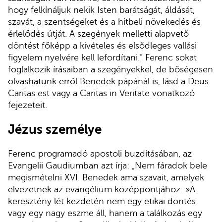
hogy felkínáljuk nekik Isten barátságát, áldását,
szavát, a szentségeket és a hitbeli növekedés és
érlelődés útját. A szegények melletti alapvető
döntést főképp a kivételes és elsődleges vallási
figyelem nyelvére kell lefordítani.” Ferenc sokat
foglalkozik írásaiban a szegényekkel, de bőségesen
olvashatunk erről Benedek pápánál is, lásd a Deus
Caritas est vagy a Caritas in Veritate vonatkozó
fejezeteit.
Jézus személye
Ferenc programadó apostoli buzdításában, az
Evangelii Gaudiumban azt írja: „Nem fáradok bele
megismételni XVI. Benedek ama szavait, amelyek
elvezetnek az evangélium középpontjához: »A
keresztény lét kezdetén nem egy etikai döntés
vagy egy nagy eszme áll, hanem a találkozás egy