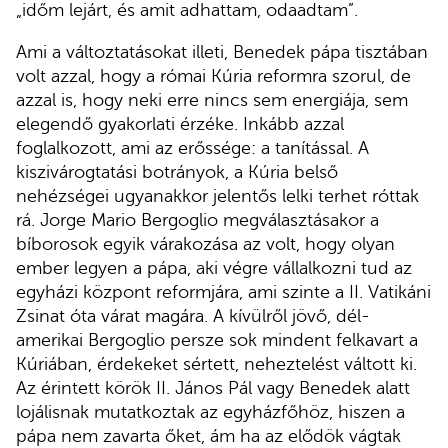
„időm lejárt, és amit adhattam, odaadtam”.
Ami a változtatásokat illeti, Benedek pápa tisztában
volt azzal, hogy a római Kúria reformra szorul, de
azzal is, hogy neki erre nincs sem energiája, sem
elegendő gyakorlati érzéke. Inkább azzal
foglalkozott, ami az erőssége: a tanítással. A
kiszivárogtatási botrányok, a Kúria belső
nehézségei ugyanakkor jelentős lelki terhet róttak
rá. Jorge Mario Bergoglio megválasztásakor a
bíborosok egyik várakozása az volt, hogy olyan
ember legyen a pápa, aki végre vállalkozni tud az
egyházi központ reformjára, ami szinte a II. Vatikáni
Zsinat óta várat magára. A kívülről jövő, dél-
amerikai Bergoglio persze sok mindent felkavart a
Kúriában, érdekeket sértett, neheztelést váltott ki.
Az érintett körök II. János Pál vagy Benedek alatt
lojálisnak mutatkoztak az egyházfőhöz, hiszen a
pápa nem zavarta őket, ám ha az elődök vágtak