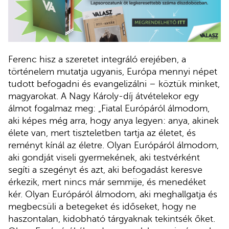
Ferenc hisz a szeretet integráló erejében, a
történelem mutatja ugyanis, Európa mennyi népet
tudott befogadni és evangelizálni – köztük minket,
magyarokat. A Nagy Károly-díj átvételekor egy
álmot fogalmaz meg: „Fiatal Európáról álmodom,
aki képes még arra, hogy anya legyen: anya, akinek
élete van, mert tiszteletben tartja az életet, és
reményt kínál az életre. Olyan Európáról álmodom,
aki gondját viseli gyermekének, aki testvérként
segíti a szegényt és azt, aki befogadást keresve
érkezik, mert nincs már semmije, és menedéket
kér. Olyan Európáról álmodom, aki meghallgatja és
megbecsüli a betegeket és időseket, hogy ne
haszontalan, kidobható tárgyaknak tekintsék őket.