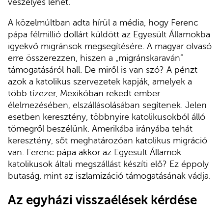
veszélyes lehet.”
A közelmúltban adta hírül a média, hogy Ferenc
pápa félmillió dollárt küldött az Egyesült Államokba
igyekvő migránsok megsegítésére. A magyar olvasó
erre összerezzen, hiszen a „migránskaraván”
támogatásáról hall. De miről is van szó? A pénzt
azok a katolikus szervezetek kapják, amelyek a
több tízezer, Mexikóban rekedt ember
élelmezésében, elszállásolásában segítenek. Jelen
esetben keresztény, többnyire katolikusokból álló
tömegről beszélünk. Amerikába irányába tehát
keresztény, sőt meghatározóan katolikus migráció
van. Ferenc pápa akkor az Egyesült Államok
katolikusok általi megszállást készíti elő? Ez éppoly
butaság, mint az iszlamizáció támogatásának vádja.
Az egyházi visszaélések kérdése