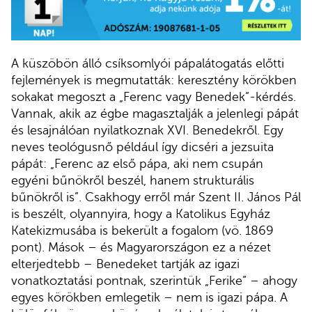
A küszöbön álló csíksomlyói pápalátogatás előtti
fejlemények is megmutatták: keresztény körökben
sokakat megoszt a „Ferenc vagy Benedek”-kérdés.
Vannak, akik az égbe magasztalják a jelenlegi pápát
és lesajnálóan nyilatkoznak XVI. Benedekről. Egy
neves teológusnő például így dicséri a jezsuita
pápát: „Ferenc az első pápa, aki nem csupán
egyéni bűnökről beszél, hanem strukturális
bűnökről is”. Csakhogy erről már Szent II. János Pál
is beszélt, olyannyira, hogy a Katolikus Egyház
Katekizmusába is bekerült a fogalom (vö. 1869
pont). Mások – és Magyarországon ez a nézet
elterjedtebb – Benedeket tartják az igazi
vonatkoztatási pontnak, szerintük „Ferike” – ahogy
egyes körökben emlegetik – nem is igazi pápa. A