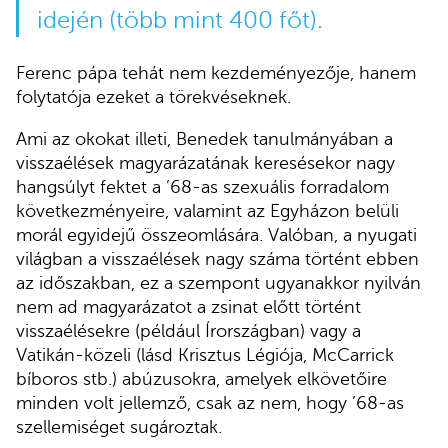
idején (több mint 400 főt).
Ferenc pápa tehát nem kezdeményezője, hanem
folytatója ezeket a törekvéseknek.
Ami az okokat illeti, Benedek tanulmányában a
visszaélések magyarázatának keresésekor nagy
hangsúlyt fektet a ’68-as szexuális forradalom
következményeire, valamint az Egyházon belüli
morál egyidejű összeomlására. Valóban, a nyugati
világban a visszaélések nagy száma történt ebben
az időszakban, ez a szempont ugyanakkor nyilván
nem ad magyarázatot a zsinat előtt történt
visszaélésekre (például Írországban) vagy a
Vatikán-közeli (lásd Krisztus Légiója, McCarrick
bíboros stb.) abúzusokra, amelyek elkövetőire
minden volt jellemző, csak az nem, hogy ’68-as
szellemiséget sugároztak.