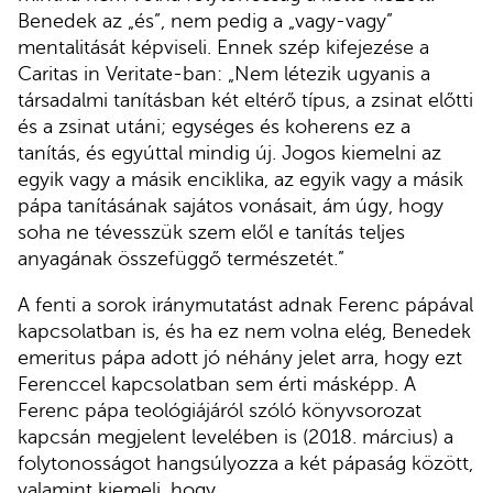
Benedek az „és”, nem pedig a „vagy-vagy”
mentalitását képviseli. Ennek szép kifejezése a
Caritas in Veritate-ban: „Nem létezik ugyanis a
társadalmi tanításban két eltérő típus, a zsinat előtti
és a zsinat utáni; egységes és koherens ez a
tanítás, és egyúttal mindig új. Jogos kiemelni az
egyik vagy a másik enciklika, az egyik vagy a másik
pápa tanításának sajátos vonásait, ám úgy, hogy
soha ne tévesszük szem elől e tanítás teljes
anyagának összefüggő természetét.”
A fenti a sorok iránymutatást adnak Ferenc pápával
kapcsolatban is, és ha ez nem volna elég, Benedek
emeritus pápa adott jó néhány jelet arra, hogy ezt
Ferenccel kapcsolatban sem érti másképp. A
Ferenc pápa teológiájáról szóló könyvsorozat
kapcsán megjelent levelében is (2018. március) a
folytonosságot hangsúlyozza a két pápaság között,
valamint kiemeli, hogy