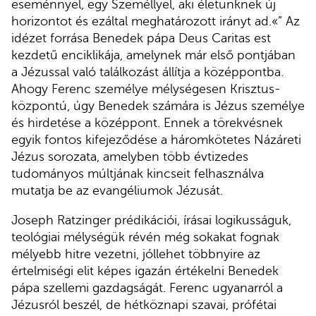
eseménnyel, egy Személlyel, aki életünknek új
horizontot és ezáltal meghatározott irányt ad.«” Az
idézet forrása Benedek pápa Deus Caritas est
kezdetű enciklikája, amelynek már első pontjában
a Jézussal való találkozást állítja a középpontba.
Ahogy Ferenc személye mélységesen Krisztus-
központú, úgy Benedek számára is Jézus személye
és hirdetése a középpont. Ennek a törekvésnek
egyik fontos kifejeződése a háromkötetes Názáreti
Jézus sorozata, amelyben több évtizedes
tudományos múltjának kincseit felhasználva
mutatja be az evangéliumok Jézusát.
Joseph Ratzinger prédikációi, írásai logikusságuk,
teológiai mélységük révén még sokakat fognak
mélyebb hitre vezetni, jóllehet többnyire az
értelmiségi elit képes igazán értékelni Benedek
pápa szellemi gazdagságát. Ferenc ugyanarról a
Jézusról beszél, de hétköznapi szavai, prófétai