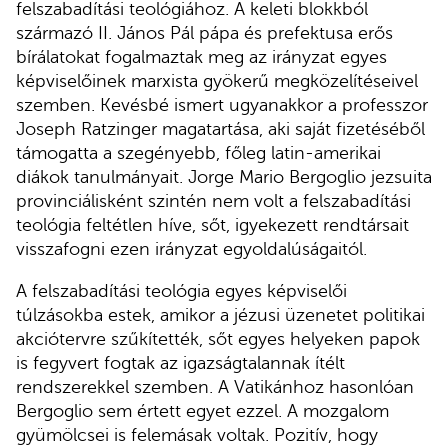
felszabadítási teológiához. A keleti blokkból
származó II. János Pál pápa és prefektusa erős
bírálatokat fogalmaztak meg az irányzat egyes
képviselőinek marxista gyökerű megközelítéseivel
szemben. Kevésbé ismert ugyanakkor a professzor
Joseph Ratzinger magatartása, aki saját fizetéséből
támogatta a szegényebb, főleg latin-amerikai
diákok tanulmányait. Jorge Mario Bergoglio jezsuita
provinciálisként szintén nem volt a felszabadítási
teológia feltétlen híve, sőt, igyekezett rendtársait
visszafogni ezen irányzat egyoldalúságaitól.
A felszabadítási teológia egyes képviselői
túlzásokba estek, amikor a jézusi üzenetet politikai
akciótervre szűkítették, sőt egyes helyeken papok
is fegyvert fogtak az igazságtalannak ítélt
rendszerekkel szemben. A Vatikánhoz hasonlóan
Bergoglio sem értett egyet ezzel. A mozgalom
gyümölcsei is felemásak voltak. Pozitív, hogy