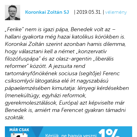
Koronkai Zoltán SJ
| 2019.05.31. |
vélemény
„Ferike” nem is igazi pápa, Benedek volt az –
hallani gyakorta még hazai katolikus körökben is.
Koronkai Zoltán szerint azonban hamis dilemma,
hogy választani kell a német „konzervatív
filozófuspápa” és az olasz-argentin „liberális
reformer” között. A jezsuita rend
tartományfőnökének sociusa (segítője) Ferenc
csíksomlyói látogatása elé írt nagyszabású
pápaelemzésében kimutatja: lényegi kérdésekben
(menekültügy, egyházi reformok,
gyerekmolesztálások, Európa) azt képviselte már
Benedek is, amiért ma Ferencet gyakran támadni
szokták.