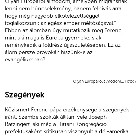
Olyan Európáról álmodom, amelyben migránsnak
lenni nem bűncselekmény, hanem felhívás arra,
hogy még nagyobb elkötelezettséggel
foglalkozzunk az egész ember méltóságával.”
Ebben az álomban úgy mutatkozik meg Ferenc,
mint aki maga is Európa gyermeke, s aki
reménykedik a földrész újjászületésében. Ez az
álom persze provokál: hiszünk-e az
evangéliumban?
Olyan Európáról álmodom… Fotó:
Szegények
Közismert Ferenc pápa érzékenysége a szegények
iránt. Szembe szokták állítani vele Joseph
Ratzingert, aki még a Hittani Kongregáció
prefektusaként kritikusan viszonyult a dél-amerikai