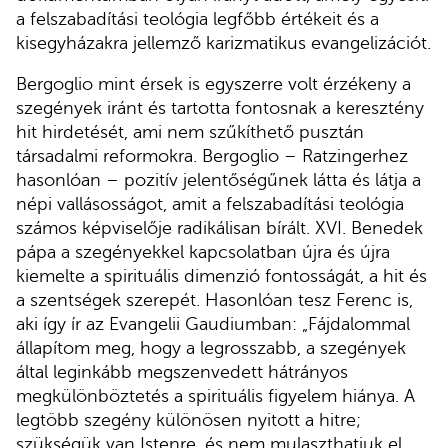
a felszabadítási teológia legfőbb értékeit és a
kisegyházakra jellemző karizmatikus evangelizációt.
Bergoglio mint érsek is egyszerre volt érzékeny a
szegények iránt és tartotta fontosnak a keresztény
hit hirdetését, ami nem szűkíthető pusztán
társadalmi reformokra. Bergoglio – Ratzingerhez
hasonlóan – pozitív jelentőségűnek látta és látja a
népi vallásosságot, amit a felszabadítási teológia
számos képviselője radikálisan bírált. XVI. Benedek
pápa a szegényekkel kapcsolatban újra és újra
kiemelte a spirituális dimenzió fontosságát, a hit és
a szentségek szerepét. Hasonlóan tesz Ferenc is,
aki így ír az Evangelii Gaudiumban: „Fájdalommal
állapítom meg, hogy a legrosszabb, a szegények
által leginkább megszenvedett hátrányos
megkülönböztetés a spirituális figyelem hiánya. A
legtöbb szegény különösen nyitott a hitre;
szükségük van Istenre, és nem mulaszthatjuk el,