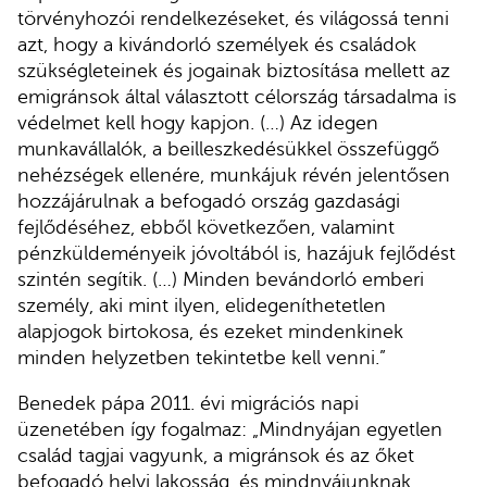
törvényhozói rendelkezéseket, és világossá tenni
azt, hogy a kivándorló személyek és családok
szükségleteinek és jogainak biztosítása mellett az
emigránsok által választott célország társadalma is
védelmet kell hogy kapjon. (…) Az idegen
munkavállalók, a beilleszkedésükkel összefüggő
nehézségek ellenére, munkájuk révén jelentősen
hozzájárulnak a befogadó ország gazdasági
fejlődéséhez, ebből következően, valamint
pénzküldeményeik jóvoltából is, hazájuk fejlődést
szintén segítik. (…) Minden bevándorló emberi
személy, aki mint ilyen, elidegeníthetetlen
alapjogok birtokosa, és ezeket mindenkinek
minden helyzetben tekintetbe kell venni.”
Benedek pápa 2011. évi migrációs napi
üzenetében így fogalmaz: „Mindnyájan egyetlen
család tagjai vagyunk, a migránsok és az őket
befogadó helyi lakosság, és mindnyájunknak