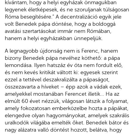
kívántam, hogy a helyi egyházak önmagukban
legyenek életképesek, és ne szoruljanak túlságosan
Róma besegítésére.” A decentralizáció egyik jele
volt Benedek pápa döntése, hogy a boldoggá
avatási szertartásokat immár nem Rómában,
hanem a helyi egyházakban ünnepeljük.
A legnagyobb újdonság nem is Ferenc, hanem
bizony Benedek pápa nevéhez köthető: a pápa
lemondása. Ilyen hatszáz év óta nem fordult elő,
és nem kevés kritikát váltott ki: egyesek szerint
ezzel a tettével deszakralizálta a pápaságot,
összezavarta a híveket – épp azok a vádak ezek,
amelyekkel mostanában Ferencet illetik… Ha az
elmúlt 60 évet nézzük, világosan látszik a folyamat,
amely fokozatosan emberközelbe hozta a pápákat,
elengedve olyan hagyományokat, amelyek szakrális
uralkodók világába emelték őket. Benedek bátor és
nagy alázatra valló döntést hozott, belátva, hogy