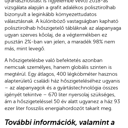
újrahasznosítást is figyelembe vevő) 2018-as
vizsgálata alapján a grafit adalékos polisztirolhab
bizonyult a leginkább környezettudatos
választásnak. A különböző vastagságban kapható
polisztirolhab hőszigetelő tábláknak az alapanyaga
ugyan szerves kőolaj, de a végtermékben ez
pusztán 2%-ban van jelen, a maradék 98% nem
más, mint levegő.
A hőszigetelésbe való befektetés azonban
nemcsak személyes, hanem globális szinten is
megtérül. Egy átlagos, 400 légköbméter hasznos
alapterületű családi ház hőszigeteléséhez ugyanis
– az alapanyagok és a gyártástechnológia összes
igényét tekintve – 670 liter nyersolaj szükséges,
ám a hőszigeteléssel 50 év alatt ugyanez a ház 93
ezer liter fosszilis energiahordozót takarít meg.
További információk, valamint a