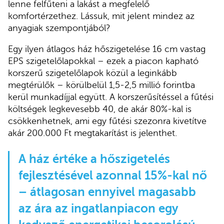
lenne felfűteni a lakást a megfelelő
komfortérzethez. Lássuk, mit jelent mindez az
anyagiak szempontjából?
Egy ilyen átlagos ház hőszigetelése 16 cm vastag
EPS szigetelőlapokkal – ezek a piacon kapható
korszerű szigetelőlapok közül a leginkább
megtérülők – körülbelül 1,5-2,5 millió forintba
kerül munkadíjjal együtt. A korszerűsítéssel a fűtési
költségek legkevesebb 40, de akár 80%-kal is
csökkenhetnek, ami egy fűtési szezonra kivetítve
akár 200.000 Ft megtakarítást is jelenthet.
A ház értéke a hőszigetelés
fejlesztésével azonnal 15%-kal nő
– átlagosan ennyivel magasabb
az ára az ingatlanpiacon egy