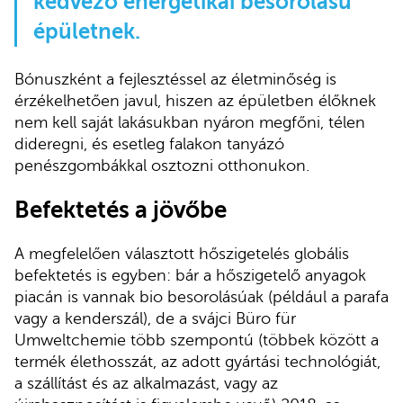
kedvező energetikai besorolású
épületnek.
Bónuszként a fejlesztéssel az életminőség is
érzékelhetően javul, hiszen az épületben élőknek
nem kell saját lakásukban nyáron megfőni, télen
dideregni, és esetleg falakon tanyázó
penészgombákkal osztozni otthonukon.
Befektetés a jövőbe
A megfelelően választott hőszigetelés globális
befektetés is egyben: bár a hőszigetelő anyagok
piacán is vannak bio besorolásúak (például a parafa
vagy a kenderszál), de a svájci Büro für
Umweltchemie több szempontú (többek között a
termék élethosszát, az adott gyártási technológiát,
a szállítást és az alkalmazást, vagy az