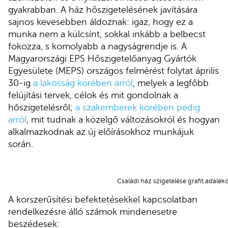
gyakrabban. A ház hőszigetelésének javítására
sajnos kevesebben áldoznak: igaz, hogy ez a
munka nem a külcsínt, sokkal inkább a belbecst
fokozza, s komolyabb a nagyságrendje is. A
Magyarországi EPS Hőszigetelőanyag Gyártók
Egyesülete (MEPS) országos felmérést folytat április
30-ig
a lakosság körében arról
, melyek a legfőbb
felújítási tervek, célok és mit gondolnak a
hőszigetelésről;
a szakemberek körében pedig
arról
, mit tudnak a közelgő változásokról és hogyan
alkalmazkodnak az új előírásokhoz munkájuk
során.
Családi ház szigetelése grafit adalék
A korszerűsítési befektetésekkel kapcsolatban
rendelkezésre álló számok mindenesetre
beszédesek: