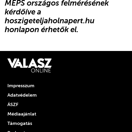
MEPS országos felmérésének
kérdőíve
a
hoszigeteljaholnapert.hu
honlapon
érhetők el.
Impresszum
Adatvédelem
ÁSZF
Médiaajánlat
Támogatás