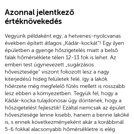
Azonnal jelentkező
értéknövekedés
Vegyünk példaként egy, a hetvenes-nyolcvanas
években épített átlagos „Kádár-kockát”! Egy ilyen
épületben a gyenge hőszigetelés miatt a belső
falak hőmérséklete télen 12-13 fok is lehet. Az
emberi test úgynevezett „sugárzásos
hővesztesége” viszont fokozott lesz a nagy
kiterjedésű hideg felületek felé, így a lakók
hőérzete még megfelelő fűtés mellett is rosszabb
lesz ebben a környezetben. Tegyük fel, hogy a
Kádár-kocka tulajdonosai úgy döntenek, hogy a
hőszigetelést fejlesztik! Ezáltal nemcsak az épület
hővesztesége lenne kisebb, hanem a benne lakóké
is, s ennek következményeként akár a korábbinál
5-6 fokkal alacsonyabb hőmérsékletre is elég