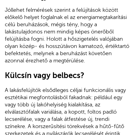
Jóllehet felmérések szerint a felújítások között
előkelő helyet foglalnak el az energiamegtakarítási
célú beruházások, mégis tény, hogy a
lakástulajdonos nem mindig képes önerőből
felújításba fogni. Holott a hőszigetelés valójában
olyan közép- és hosszútávon kamatozó, értéktartó
befektetés, melynek a beruházást követően
azonnal érezhető a megtérülése.
Külcsín vagy belbecs?
A lakásfelújítók elsődleges céljai funkcionális vagy
esztétikai megfontolásból fakadnak: például egy
vagy több új lakóhelyiség kialakítása, az
elválasztófalak variálása, a kopott, foltos padló
lecserélése, vagy a falak átfestése új, trendi
színekre. A korszerűsítési törekvések a hűtő-fűtő
szerkezetek és a nyílászárók lecserélését érintik