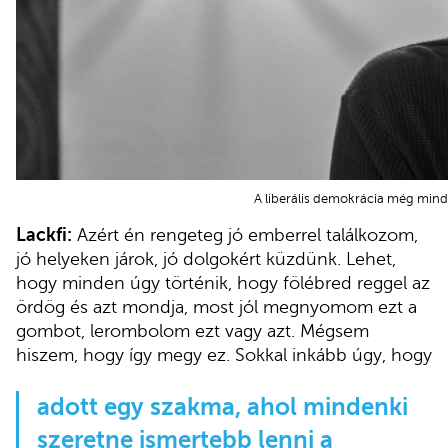
A liberális demokrácia még mindi
Lackfi:
Azért én rengeteg jó emberrel találkozom,
jó helyeken járok, jó dolgokért küzdünk. Lehet,
hogy minden úgy történik, hogy fölébred reggel az
ördög és azt mondja, most jól megnyomom ezt a
gombot, lerombolom ezt vagy azt. Mégsem
hiszem, hogy így megy ez. Sokkal inkább úgy, hogy
adott egy szakma, ahol mindenki
szeretne ismertebb lenni a