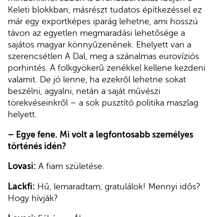
Keleti blokkban, másrészt tudatos építkezéssel ez
már egy exportképes iparág lehetne, ami hosszú
távon az egyetlen megmaradási lehetősége a
sajátos magyar könnyűzenének. Ehelyett van a
szerencsétlen A Dal, meg a szánalmas eurovíziós
porhintés. A folkgyökerű zenékkel kellene kezdeni
valamit. De jó lenne, ha ezekről lehetne sokat
beszélni, agyalni, netán a saját művészi
törekvéseinkről – a sok pusztító politika maszlag
helyett.
–
Egye fene. Mi volt a legfontosabb személyes
történés idén?
Lovasi:
A fiam születése.
Lackfi:
Hű, lemaradtam, gratulálok! Mennyi idős?
Hogy hívják?