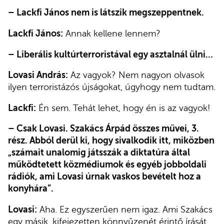
–
Lackfi János nem is látszik megszeppentnek.
Lackfi János:
Annak kellene lennem?
–
Liberális kultúrterroristával egy asztalnál ülni…
Lovasi András:
Az vagyok? Nem nagyon olvasok
ilyen terroristázós újságokat, úgyhogy nem tudtam.
Lackfi:
Én sem. Tehát lehet, hogy én is az vagyok!
–
Csak Lovasi. Szakács Árpád összes művei, 3.
rész. Abból derül ki, hogy sivalkodik itt, miközben
„számait unalomig játsszák a diktatúra által
működtetett közmédiumok és egyéb jobboldali
rádiók, ami Lovasi úrnak vaskos bevételt hoz a
konyhára”.
Lovasi:
Aha. Ez egyszerűen nem igaz. Ami Szakács
egy másik, kifejezetten könnyűzenét érintő írását