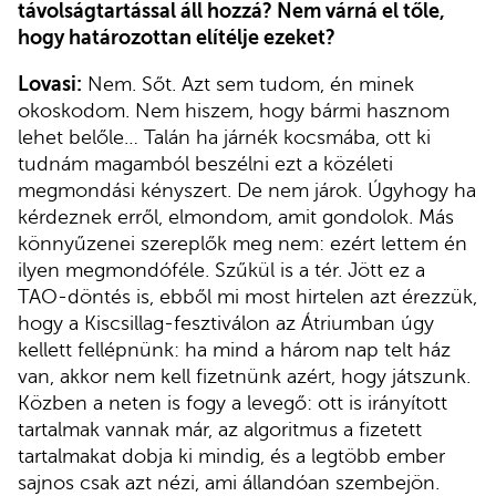
távolságtartással áll hozzá? Nem várná el tőle,
hogy határozottan elítélje ezeket?
Lovasi:
Nem. Sőt. Azt sem tudom, én minek
okoskodom. Nem hiszem, hogy bármi hasznom
lehet belőle… Talán ha járnék kocsmába, ott ki
tudnám magamból beszélni ezt a közéleti
megmondási kényszert. De nem járok. Úgyhogy ha
kérdeznek erről, elmondom, amit gondolok. Más
könnyűzenei szereplők meg nem: ezért lettem én
ilyen megmondóféle. Szűkül is a tér. Jött ez a
TAO-döntés is, ebből mi most hirtelen azt érezzük,
hogy a Kiscsillag-fesztiválon az Átriumban úgy
kellett fellépnünk: ha mind a három nap telt ház
van, akkor nem kell fizetnünk azért, hogy játszunk.
Közben a neten is fogy a levegő: ott is irányított
tartalmak vannak már, az algoritmus a fizetett
tartalmakat dobja ki mindig, és a legtöbb ember
sajnos csak azt nézi, ami állandóan szembejön.