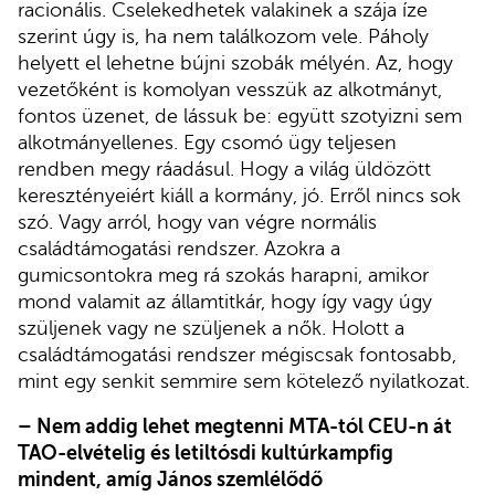
racionális. Cselekedhetek valakinek a szája íze
szerint úgy is, ha nem találkozom vele. Páholy
helyett el lehetne bújni szobák mélyén. Az, hogy
vezetőként is komolyan vesszük az alkotmányt,
fontos üzenet, de lássuk be: együtt szotyizni sem
alkotmányellenes. Egy csomó ügy teljesen
rendben megy ráadásul. Hogy a világ üldözött
keresztényeiért kiáll a kormány, jó. Erről nincs sok
szó. Vagy arról, hogy van végre normális
családtámogatási rendszer. Azokra a
gumicsontokra meg rá szokás harapni, amikor
mond valamit az államtitkár, hogy így vagy úgy
szüljenek vagy ne szüljenek a nők. Holott a
családtámogatási rendszer mégiscsak fontosabb,
mint egy senkit semmire sem kötelező nyilatkozat.
–
Nem addig lehet megtenni MTA-tól CEU-n át
TAO-elvételig és letiltósdi kultúrkampfig
mindent, amíg János szemlélődő