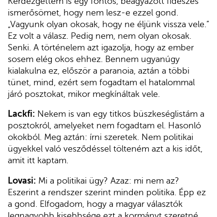
Kérdezgettem is egy fontos, beágyazott fideszes
ismerősömet, hogy nem lesz-e ezzel gond.
„Vagyunk olyan okosak, hogy ne éljünk vissza vele.”
Ez volt a válasz. Pedig nem, nem olyan okosak.
Senki. A történelem azt igazolja, hogy az ember
sosem elég okos ehhez. Bennem ugyanúgy
kialakulna ez, először a paranoia, aztán a többi
tünet, mind, ezért sem fogadtam el hatalommal
járó posztokat, mikor megkínáltak vele.
Lackfi:
Nekem is van egy titkos büszkeséglistám a
posztokról, amelyeket nem fogadtam el. Hasonló
okokból. Meg aztán: írni szeretek. Nem politikai
ügyekkel való vesződéssel tölteném azt a kis időt,
amit itt kaptam.
Lovasi:
Mi a politikai ügy? Azaz: mi nem az?
Eszerint a rendszer szerint minden politika. Épp ez
a gond. Elfogadom, hogy a magyar választók
legnagyobb kisebbsége ezt a kormányt szeretné.