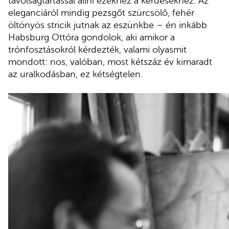
távolságtartással állni ezekhez a kérdésekhez. Az
eleganciáról mindig pezsgőt szürcsölő, fehér
öltönyös stricik jutnak az eszünkbe – én inkább
Habsburg Ottóra gondolok, aki amikor a
trónfosztásokról kérdezték, valami olyasmit
mondott: nos, valóban, most kétszáz év kimaradt
az uralkodásban, ez kétségtelen.