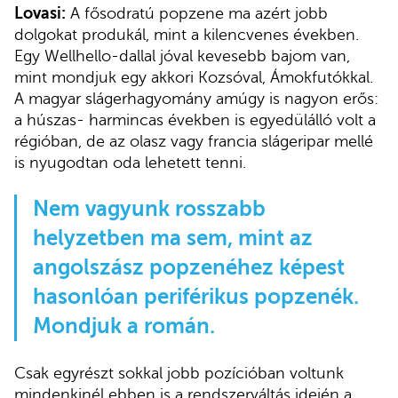
Lovasi:
A fősodratú popzene ma azért jobb
dolgokat produkál, mint a kilencvenes években.
Egy Wellhello-dallal jóval kevesebb bajom van,
mint mondjuk egy akkori Kozsóval, Ámokfutókkal.
A magyar slágerhagyomány amúgy is nagyon erős:
a húszas- harmincas években is egyedülálló volt a
régióban, de az olasz vagy francia slágeripar mellé
is nyugodtan oda lehetett tenni.
Nem vagyunk rosszabb
helyzetben ma sem, mint az
angolszász popzenéhez képest
hasonlóan periférikus popzenék.
Mondjuk a román.
Csak egyrészt sokkal jobb pozícióban voltunk
mindenkinél ebben is a rendszerváltás idején a