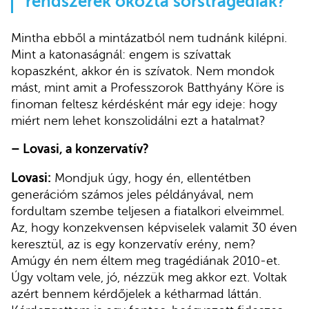
rendszerek okozta sorstragédiák?
Mintha ebből a mintázatból nem tudnánk kilépni.
Mint a katonaságnál: engem is szívattak
kopaszként, akkor én is szívatok. Nem mondok
mást, mint amit a Professzorok Batthyány Köre is
finoman feltesz kérdésként már egy ideje: hogy
miért nem lehet konszolidálni ezt a hatalmat?
–
Lovasi, a konzervatív?
Lovasi:
Mondjuk úgy, hogy én, ellentétben
generációm számos jeles példányával, nem
fordultam szembe teljesen a fiatalkori elveimmel.
Az, hogy konzekvensen képviselek valamit 30 éven
keresztül, az is egy konzervatív erény, nem?
Amúgy én nem éltem meg tragédiának 2010-et.
Úgy voltam vele, jó, nézzük meg akkor ezt. Voltak
azért bennem kérdőjelek a kétharmad láttán.