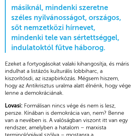
másiknál, mindenki szeretne
széles nyilvánosságot, országos,
sőt nemzetközi hírnevet,
mindenki tele van sértettséggel,
indulatoktól fűtve háborog.
Ezeket a fortyogásokat valaki kihangosítja, és máris
indulhat a listázós kulturális lobbiharc, a
kiszorítósdi, az iszapbirkózás. Mégsem hiszem,
hogy az Antikrisztus uralma alatt élnénk, hogy vége
lenne a demokráciának.
Lovasi:
Formálisan nincs vége és nem is lesz,
persze. Kínában is demokrácia van, nem? Benne
van a nevében is. A valóságban viszont itt van egy
rendszer, amelyben a hatalom – marxista
terminológiával szólva – mostanra a