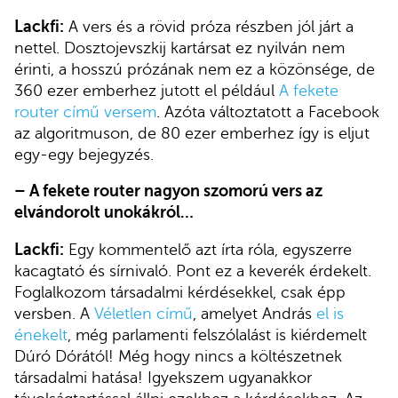
Lackfi:
A vers és a rövid próza részben jól járt a
nettel. Dosztojevszkij kartársat ez nyilván nem
érinti, a hosszú prózának nem ez a közönsége, de
360 ezer emberhez jutott el például
A fekete
router című versem
. Azóta változtatott a Facebook
az algoritmuson, de 80 ezer emberhez így is eljut
egy-egy bejegyzés.
–
A fekete router nagyon szomorú vers az
elvándorolt unokákról…
Lackfi:
Egy kommentelő azt írta róla, egyszerre
kacagtató és sírnivaló. Pont ez a keverék érdekelt.
Foglalkozom társadalmi kérdésekkel, csak épp
versben. A
Véletlen című
, amelyet András
el is
énekelt
, még parlamenti felszólalást is kiérdemelt
Dúró Dórától! Még hogy nincs a költészetnek
társadalmi hatása! Igyekszem ugyanakkor