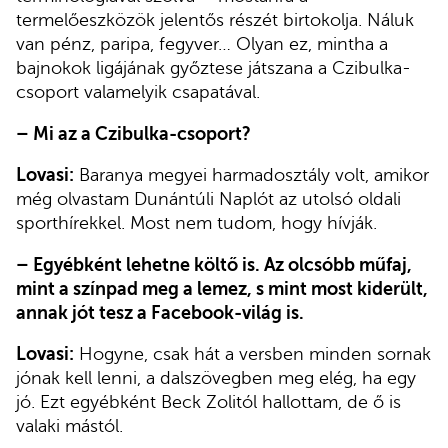
termelőeszközök jelentős részét birtokolja. Náluk
van pénz, paripa, fegyver… Olyan ez, mintha a
bajnokok ligájának győztese játszana a Czibulka-
csoport valamelyik csapatával.
–
Mi az a Czibulka-csoport?
Lovasi:
Baranya megyei harmadosztály volt, amikor
még olvastam Dunántúli Naplót az utolsó oldali
sporthírekkel. Most nem tudom, hogy hívják.
–
Egyébként lehetne költő is. Az olcsóbb műfaj,
mint a színpad meg a lemez, s mint most kiderült,
annak jót tesz a Facebook-világ is.
Lovasi:
Hogyne, csak hát a versben minden sornak
jónak kell lenni, a dalszövegben meg elég, ha egy
jó. Ezt egyébként Beck Zolitól hallottam, de ő is
valaki mástól.