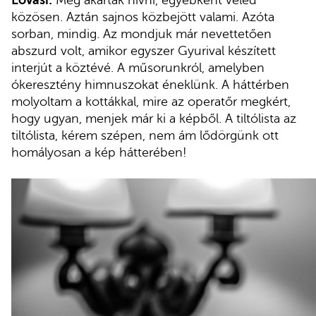
közösen. Aztán sajnos közbejött valami. Azóta
sorban, mindig. Az mondjuk már nevettetően
abszurd volt, amikor egyszer Gyurival készített
interjút a köztévé. A műsorunkról, amelyben
ókeresztény himnuszokat éneklünk. A háttérben
molyoltam a kottákkal, mire az operatőr megkért,
hogy ugyan, menjek már ki a képből. A tiltólista az
tiltólista, kérem szépen, nem ám lődörgünk ott
homályosan a kép hátterében!