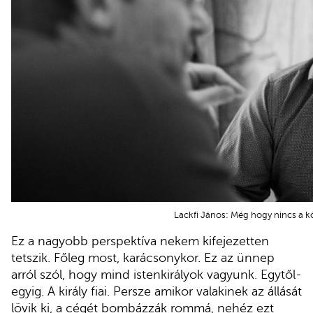
Lackfi János: Még hogy nincs a k
Ez a nagyobb perspektíva nekem kifejezetten
tetszik. Főleg most, karácsonykor. Ez az ünnep
arról szól, hogy mind istenkirályok vagyunk. Egytől-
egyig. A király fiai. Persze amikor valakinek az állását
lövik ki, a cégét bombázzák rommá, nehéz ezt