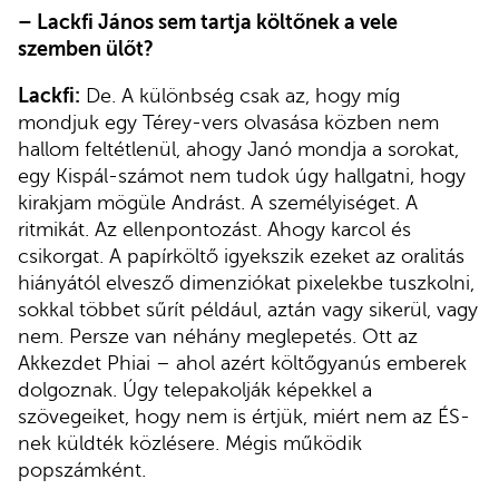
–
Lackfi János sem tartja költőnek a vele
szemben ülőt?
Lackfi:
De. A különbség csak az, hogy míg
mondjuk egy Térey-vers olvasása közben nem
hallom feltétlenül, ahogy Janó mondja a sorokat,
egy Kispál-számot nem tudok úgy hallgatni, hogy
kirakjam mögüle Andrást. A személyiséget. A
ritmikát. Az ellenpontozást. Ahogy karcol és
csikorgat. A papírköltő igyekszik ezeket az oralitás
hiányától elvesző dimenziókat pixelekbe tuszkolni,
sokkal többet sűrít például, aztán vagy sikerül, vagy
nem. Persze van néhány meglepetés. Ott az
Akkezdet Phiai – ahol azért költőgyanús emberek
dolgoznak. Úgy telepakolják képekkel a
szövegeiket, hogy nem is értjük, miért nem az ÉS-
nek küldték közlésere. Mégis működik
popszámként.