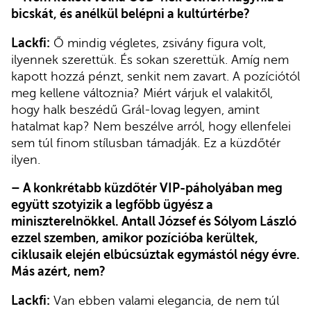
bicskát, és anélkül belépni a kultúrtérbe?
Lackfi:
Ő mindig végletes, zsivány figura volt,
ilyennek szerettük. És sokan szerettük. Amíg nem
kapott hozzá pénzt, senkit nem zavart. A pozíciótól
meg kellene változnia? Miért várjuk el valakitől,
hogy halk beszédű Grál-lovag legyen, amint
hatalmat kap? Nem beszélve arról, hogy ellenfelei
sem túl finom stílusban támadják. Ez a küzdőtér
ilyen.
–
A konkrétabb küzdőtér VIP-páholyában meg
együtt szotyizik a legfőbb ügyész a
miniszterelnökkel. Antall József és Sólyom László
ezzel szemben, amikor pozícióba kerültek,
ciklusaik elején elbúcsúztak egymástól négy évre.
Más azért, nem?
Lackfi:
Van ebben valami elegancia, de nem túl