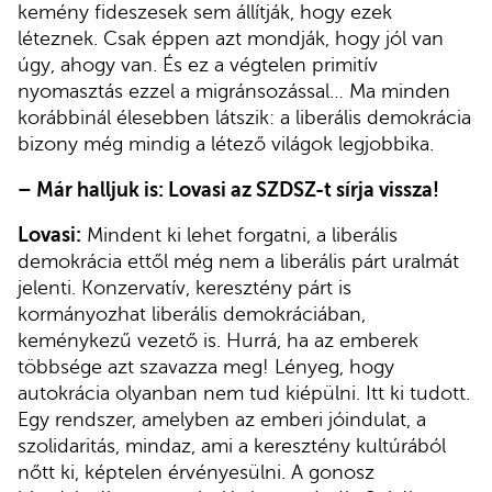
kemény fideszesek sem állítják, hogy ezek
léteznek. Csak éppen azt mondják, hogy jól van
úgy, ahogy van. És ez a végtelen primitív
nyomasztás ezzel a migránsozással… Ma minden
korábbinál élesebben látszik: a liberális demokrácia
bizony még mindig a létező világok legjobbika.
–
Már halljuk is: Lovasi az SZDSZ-t sírja vissza!
Lovasi:
Mindent ki lehet forgatni, a liberális
demokrácia ettől még nem a liberális párt uralmát
jelenti. Konzervatív, keresztény párt is
kormányozhat liberális demokráciában,
keménykezű vezető is. Hurrá, ha az emberek
többsége azt szavazza meg! Lényeg, hogy
autokrácia olyanban nem tud kiépülni. Itt ki tudott.
Egy rendszer, amelyben az emberi jóindulat, a
szolidaritás, mindaz, ami a keresztény kultúrából
nőtt ki, képtelen érvényesülni. A gonosz