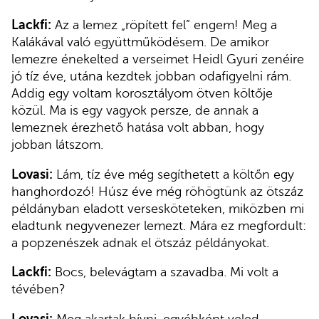
Lackfi:
Az a lemez „röpített fel” engem! Meg a
Kalákával való együttműködésem. De amikor
lemezre énekelted a verseimet Heidl Gyuri zenéire
jó tíz éve, utána kezdtek jobban odafigyelni rám.
Addig egy voltam korosztályom ötven költője
közül. Ma is egy vagyok persze, de annak a
lemeznek érezhető hatása volt abban, hogy
jobban látszom.
Lovasi:
Lám, tíz éve még segíthetett a költőn egy
hanghordozó! Húsz éve még röhögtünk az ötszáz
példányban eladott versesköteteken, miközben mi
eladtunk negyvenezer lemezt. Mára ez megfordult:
a popzenészek adnak el ötszáz példányokat.
Lackfi:
Bocs, belevágtam a szavadba. Mi volt a
tévében?
Lovasi:
Meg akartak hívni, egyébként veled