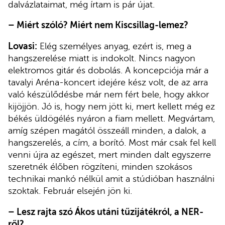
dalvázlataimat, még írtam is pár újat.
–
Miért szóló? Miért nem Kiscsillag-lemez?
Lovasi:
Elég személyes anyag, ezért is, meg a
hangszerelése miatt is indokolt. Nincs nagyon
elektromos gitár és dobolás. A koncepciója már a
tavalyi Aréna-koncert idejére kész volt, de az arra
való készülődésbe már nem fért bele, hogy akkor
kijöjjön. Jó is, hogy nem jött ki, mert kellett még ez
békés üldögélés nyáron a fiam mellett. Megvártam,
amíg szépen magától összeáll minden, a dalok, a
hangszerelés, a cím, a borító. Most már csak fel kell
venni újra az egészet, mert minden dalt egyszerre
szeretnék élőben rögzíteni, minden szokásos
technikai mankó nélkül amit a stúdióban használni
szoktak. Február elsején jön ki.
–
Lesz rajta szó Ákos utáni tűzijátékról, a NER-
ről?