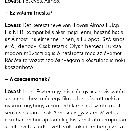
Lovasi:
Fél éves. Álmos.
–
Ez valami fricska?
Lovasi:
Két keresztneve van. Lovasi Álmos Fülöp.
Ha NER-kompatibilis akar majd lenni, használhatja
az Álmost, ha elmenne innen, a Fülöpöt! Szó sincs
erről, dehogy. Csak tetszik. Olyan hercegi. Furcsa
módon művészileg is ő határozta meg az évemet.
Régóta tervezett szólóanyagom elkészülése is neki
köszönhető.
–
A csecsemőnek?
Lovasi:
Igen. Eszter ugyanis elég gyorsan visszatért
a szerepeihez, még egy film is becsúszott neki a
nyáron, úgyhogy a koncertek mellett szinte mást
sem csináltam, csak Álmosra vigyáztam. Mivel az
első három hónapban elég kiszámítható tempóban
aludt-evett-aludt-evett, volt sok időm befejezni a