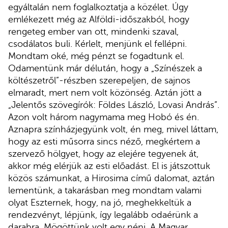
egyáltalán nem foglalkoztatja a közélet. Úgy
emlékezett még az Alföldi-időszakból, hogy
rengeteg ember van ott, mindenki szaval,
csodálatos buli. Kérlelt, menjünk el fellépni.
Mondtam oké, még pénzt se fogadtunk el.
Odamentünk már délután, hogy a „Színészek a
költészetről”-részben szerepeljen, de sajnos
elmaradt, mert nem volt közönség. Aztán jött a
„Jelentős szövegírók: Földes László, Lovasi András”.
Azon volt három nagymama meg Hobó és én.
Aznapra színházjegyünk volt, én meg, mivel láttam,
hogy az esti műsorra sincs néző, megkértem a
szervező hölgyet, hogy az elejére tegyenek át,
akkor még elérjük az esti előadást. El is játszottuk
közös számunkat, a Hirosima című dalomat, aztán
lementünk, a takarásban meg mondtam valami
olyat Eszternek, hogy, na jó, meghekkeltük a
rendezvényt, lépjünk, így legalább odaérünk a
darabra. Mögöttünk volt egy néni. A Magyar