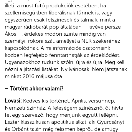
illeti: a most futó produkciók esetében, ha
szellemiségükben liberálisnak tűnnek is, vagy
egyszerűen csak felszínesek és talmiak, mint a
magyar rádióbarát pop általában – kivéve persze
Ákos –, érdekes módon szinte mindig van
személyi, rokoni szál, amellyel a NER szekeréhez
kapcsolódnak. A mi információs csatornáink
közben legfeljebb fenntarthatják az érdeklődést.
Ugyanazokhoz tudunk szólni újra és újra. Meg kell
nézni a játszási listákat. Nyilvánosak. Nem játszanak
minket 2016 májusa óta.
–
Történt akkor valami?
Lovasi:
Kedves kis történet. Április, versünnep,
Nemzeti Színház. A feleségem színésznő, őt hívta
fel egy szervező, hogy menjünk együtt fellépni.
Eszter klasszikusan apolitikus alkat, aki Gyurcsányt
és Orbánt talán még felismeri képről, de amúgy