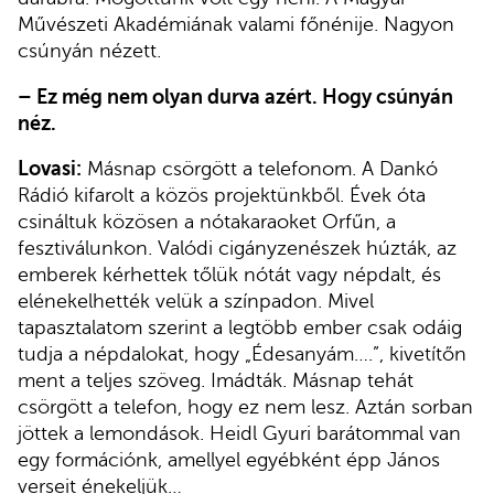
Művészeti Akadémiának valami főnénije. Nagyon
csúnyán nézett.
–
Ez még nem olyan durva azért. Hogy csúnyán
néz.
Lovasi:
Másnap csörgött a telefonom. A Dankó
Rádió kifarolt a közös projektünkből. Évek óta
csináltuk közösen a nótakaraoket Orfűn, a
fesztiválunkon. Valódi cigányzenészek húzták, az
emberek kérhettek tőlük nótát vagy népdalt, és
elénekelhették velük a színpadon. Mivel
tapasztalatom szerint a legtöbb ember csak odáig
tudja a népdalokat, hogy „Édesanyám….”, kivetítőn
ment a teljes szöveg. Imádták. Másnap tehát
csörgött a telefon, hogy ez nem lesz. Aztán sorban
jöttek a lemondások. Heidl Gyuri barátommal van
egy formációnk, amellyel egyébként épp János
verseit énekeljük…