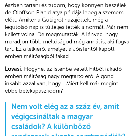
észben tartani és tudom, hogy könnyen beszélek,
de Oloffson Placid atya példája lebeg a szemem
előtt. Amikor a Gulágról hazajöttek, még a
legutolsó nap is túlteljesítették a normát. Már nem
kellett volna. De megmutatták. A lényeg, hogy
maradjon több méltóságod még annál is, aki fogva
tart. Ez a lelkierő, amelyet a Jóistentől kapott
emberi méltóságból fakad.
Lovasi:
Hogyne, az Istenbe vetett hitből fakadó
emberi méltóság nagy megtartó erő. A gond
inkább azzal van, hogy… Miért kell már megint
ebbe belekapaszkodni?
Nem volt elég az a száz év, amit
végigcsináltak a magyar
családok? A különböző