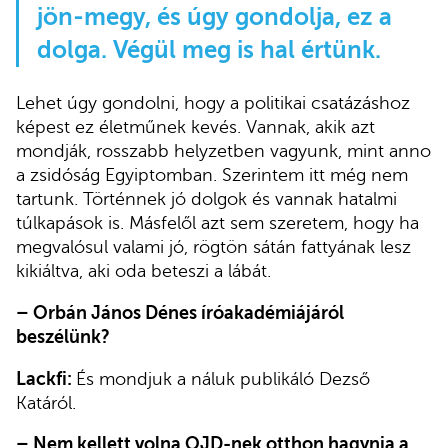
jön-megy, és úgy gondolja, ez a
dolga. Végül meg is hal értünk.
Lehet úgy gondolni, hogy a politikai csatázáshoz
képest ez életműnek kevés. Vannak, akik azt
mondják, rosszabb helyzetben vagyunk, mint anno
a zsidóság Egyiptomban. Szerintem itt még nem
tartunk. Történnek jó dolgok és vannak hatalmi
túlkapások is. Másfelől azt sem szeretem, hogy ha
megvalósul valami jó, rögtön sátán fattyának lesz
kikiáltva, aki oda beteszi a lábát.
–
Orbán János Dénes íróakadémiájáról
beszélünk?
Lackfi:
És mondjuk a náluk publikáló Dezső
Katáról.
–
Nem kellett volna OJD-nek otthon hagynia a