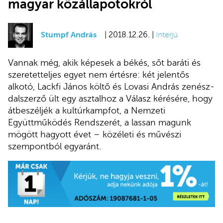
magyar közállapotokról
Stumpf András
| 2018.12.26. |
Interjú
Vannak még, akik képesek a békés, sőt baráti és
szeretetteljes egyet nem értésre: két jelentős
alkotó, Lackfi János költő és Lovasi András zenész-
dalszerző ült egy asztalhoz a Válasz kérésére, hogy
átbeszéljék a kultúrkampfot, a Nemzeti
Együttműködés Rendszerét, a lassan magunk
mögött hagyott évet – közéleti és művészi
szempontból egyaránt.