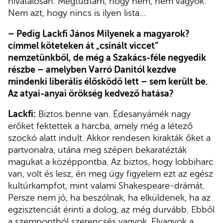
hivatalosan. Megtudtam, hogy nem, nem vagyok.
Nem azt, hogy nincs is ilyen lista…
–
Pedig Lackfi János Milyenek a magyarok?
címmel köteteken át „csinált viccet”
nemzetünkből, de még a Szakács-féle negyedik
részbe – amelyben Varró Danitól kezdve
mindenki liberális élősködő lett – sem került be.
Az atyai-anyai örökség kedvező hatása?
Lackfi:
Biztos benne van. Édesanyámék nagy
erőket fektettek a harcba, amely még a létező
szockó alatt indult. Akkor rendesen kirakták őket a
partvonalra, utána meg szépen bekaratézták
magukat a középpontba. Az biztos, hogy lobbiharc
van, volt és lesz, én meg úgy figyelem ezt az egész
kultúrkampfot, mint valami Shakespeare-drámát.
Persze nem jó, ha beszólnak, ha elküldenek, ha az
egzisztenciát érinti a dolog, az még durvább. Ebből
a szempontból szerencsés vagyok. Elvagyok a